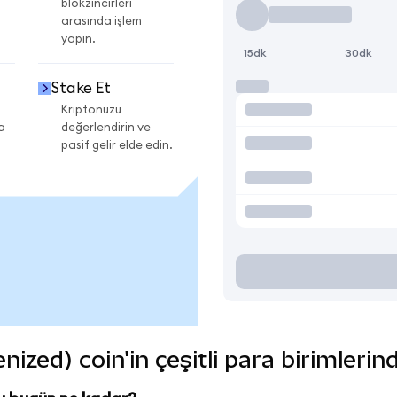
blokzincirleri
arasında işlem
yapın.
15dk
30dk
Stake Et
Kriptonuzu
a
değerlendirin ve
pasif gelir elde edin.
zed) coin'in çeşitli para birimlerin