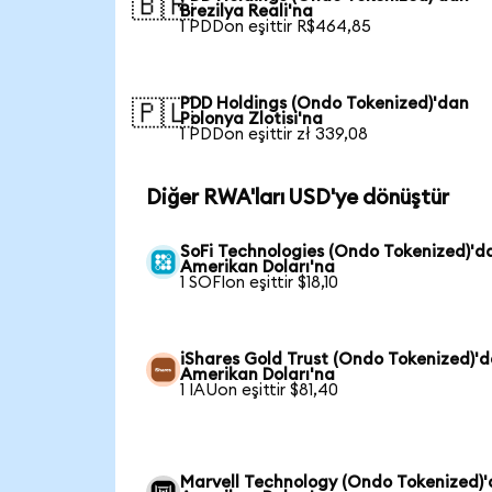
🇧🇷
Brezilya Reali'na
1 PDDon eşittir R$464,85
PDD Holdings (Ondo Tokenized)'dan
🇵🇱
Polonya Zlotisi'na
1 PDDon eşittir zł 339,08
Diğer RWA'ları USD'ye dönüştür
SoFi Technologies (Ondo Tokenized)'d
Amerikan Doları'na
1 SOFIon eşittir $18,10
iShares Gold Trust (Ondo Tokenized)'
Amerikan Doları'na
1 IAUon eşittir $81,40
Marvell Technology (Ondo Tokenized)