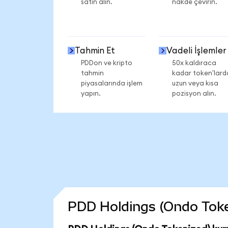
satın alın.
nakde çevirin.
Tahmin Et
Vadeli İşlemler
PDDon ve kripto
50x kaldıraca
tahmin
kadar token'lard
piyasalarında işlem
uzun veya kısa
yapın.
pozisyon alın.
PDD Holdings (Ondo Tokeni