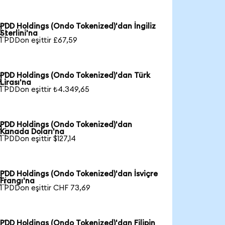
PDD Holdings (Ondo Tokenized)'dan İngiliz

Sterlini'na
1 PDDon eşittir £67,59
PDD Holdings (Ondo Tokenized)'dan Türk

Lirası'na
1 PDDon eşittir ₺4.349,65
PDD Holdings (Ondo Tokenized)'dan

Kanada Doları'na
1 PDDon eşittir $127,14
PDD Holdings (Ondo Tokenized)'dan İsviçre

Frangı'na
1 PDDon eşittir CHF 73,69
PDD Holdings (Ondo Tokenized)'dan Filipin