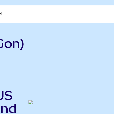
ci
Gon)
s
US
ond