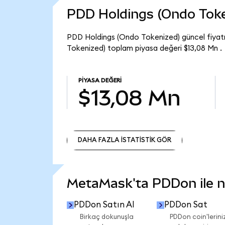
PDD Holdings (Ondo Toke
PDD Holdings (Ondo Tokenized) güncel fiyat
Tokenized) toplam piyasa değeri $13,08 Mn .
PIYASA DEĞERI
$13,08 Mn
DAHA FAZLA İSTATİSTİK GÖR
DAHA FAZLA İSTATİSTİK GÖR
MetaMask'ta PDDon ile ne
PDDon Satın Al
PDDon Sat
Birkaç dokunuşla
PDDon coin'leriniz