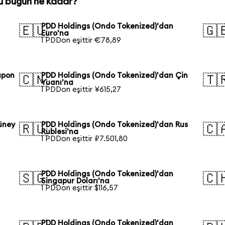
u bugün ne kadar?
PDD Holdings (Ondo Tokenized)'dan
🇪🇺
🇬
Euro'na
1 PDDon eşittir €78,89
apon
PDD Holdings (Ondo Tokenized)'dan Çin
🇨🇳
🇹
Yuanı'na
1 PDDon eşittir ¥615,27
üney
PDD Holdings (Ondo Tokenized)'dan Rus
🇷🇺
🇨
Rublesi'na
1 PDDon eşittir ₽7.501,80
PDD Holdings (Ondo Tokenized)'dan
🇸🇬
🇨
Singapur Doları'na
1 PDDon eşittir $116,57
PDD Holdings (Ondo Tokenized)'dan