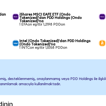
'dan
iShares MSCI EAFE ETF (Ondo
Tokenized)'dan PDD Holdings (Ondo
Tokenized)'na
1 EFAon eşittir 1,2198 PDDon
Intel (Ondo Tokenized)'dan PDD Holdings
(Ondo Tokenized)'na
1 INTCon eşittir 1,1058 PDDon
iş, desteklenmemiş, onaylanmamış veya PDD Holdings ile ilişkilend
tanımlamak amacıyla kullanılmaktadır.
dinin