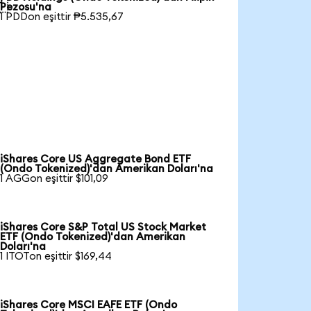

Pezosu'na
1 PDDon eşittir ₱5.535,67
iShares Core US Aggregate Bond ETF
(Ondo Tokenized)'dan Amerikan Doları'na
1 AGGon eşittir $101,09
iShares Core S&P Total US Stock Market
ETF (Ondo Tokenized)'dan Amerikan
Doları'na
1 ITOTon eşittir $169,44
iShares Core MSCI EAFE ETF (Ondo