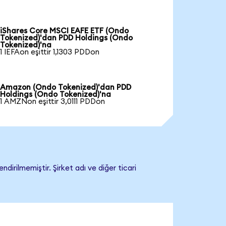
iShares Core MSCI EAFE ETF (Ondo
Tokenized)'dan PDD Holdings (Ondo
Tokenized)'na
1 IEFAon eşittir 1,1303 PDDon
Amazon (Ondo Tokenized)'dan PDD
Holdings (Ondo Tokenized)'na
1 AMZNon eşittir 3,0111 PDDon
irilmemiştir. Şirket adı ve diğer ticari