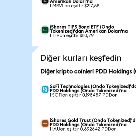
Amerikan Doları'na
1 MRVLon eşittir $217,88
iShares TIPS Bond ETF (Ondo
Tokenized)'dan Amerikan Doları'na
1 TIPon eşittir $110,79
Diğer kurları keşfedin
Diğer kripto coinleri PDD Holdings 
SoFi Technologies (Ondo Tokenized)'d
PDD Holdings (Ondo Tokenized)'na
1 SOFIon eşittir 0,198487 PDDon
iShares Gold Trust (Ondo Tokenized)'
PDD Holdings (Ondo Tokenized)'na
1 IAUon eşittir 0,892642 PDDon