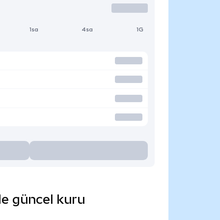
1sa
4sa
1G
de güncel kuru