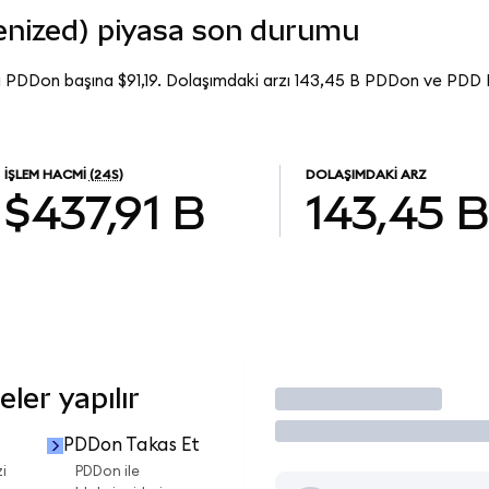
nized) piyasa son durumu
ı PDDon başına $91,19. Dolaşımdaki arzı 143,45 B PDDon ve PDD
İŞLEM HACMI
(24S)
DOLAŞIMDAKI ARZ
$437,91 B
143,45 B
ler yapılır
İşlem Yap
PDDon Takas Et
i
PDDon ile