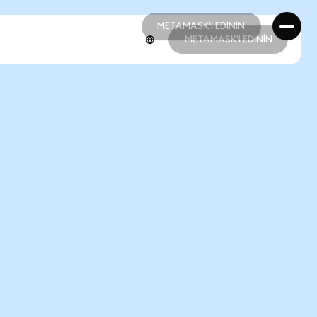
METAMASK'I EDİNİN
METAMASK'I EDİNİN
METAMASK'I EDİNİN
METAMASK'I EDİNİN