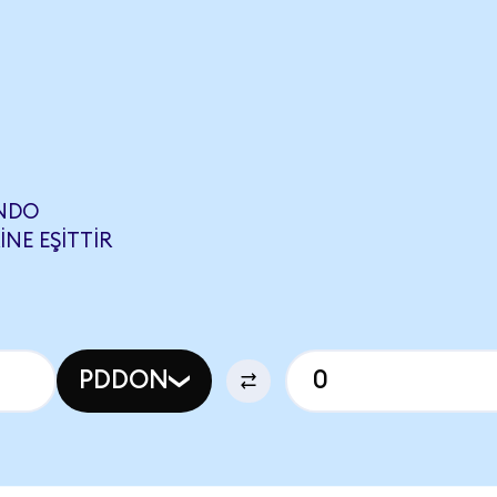
ONDO
NE EŞITTIR
PDDON