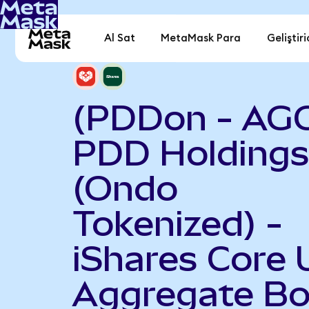
Al Sat
MetaMask Para
Geliştiri
(PDDon - AG
PDD Holding
(Ondo
Tokenized) -
iShares Core 
Aggregate B