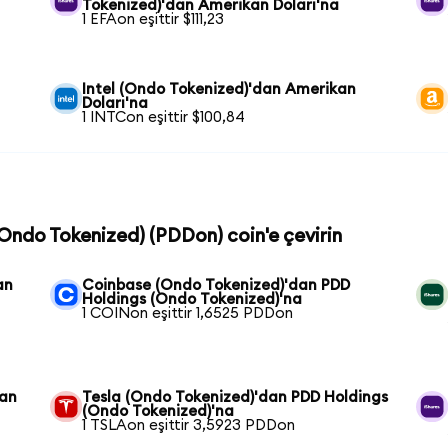
Tokenized)'dan Amerikan Doları'na
1 EFAon eşittir $111,23
Intel (Ondo Tokenized)'dan Amerikan
Doları'na
1 INTCon eşittir $100,84
(Ondo Tokenized) (PDDon) coin'e çevirin
an
Coinbase (Ondo Tokenized)'dan PDD
Holdings (Ondo Tokenized)'na
1 COINon eşittir 1,6525 PDDon
dan
Tesla (Ondo Tokenized)'dan PDD Holdings
(Ondo Tokenized)'na
1 TSLAon eşittir 3,5923 PDDon