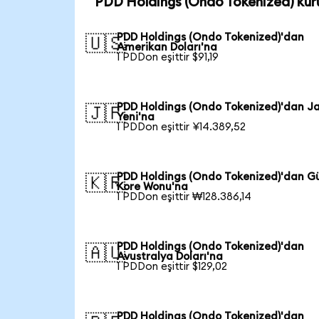
PDD Holdings (Ondo Tokenized) kur
PDD Holdings (Ondo Tokenized)'dan
🇺🇸
Amerikan Doları'na
1 PDDon eşittir $91,19
PDD Holdings (Ondo Tokenized)'dan J
🇯🇵
Yeni'na
1 PDDon eşittir ¥14.389,52
PDD Holdings (Ondo Tokenized)'dan G
🇰🇷
Kore Wonu'na
1 PDDon eşittir ₩128.386,14
PDD Holdings (Ondo Tokenized)'dan
🇦🇺
Avustralya Doları'na
1 PDDon eşittir $129,02
PDD Holdings (Ondo Tokenized)'dan