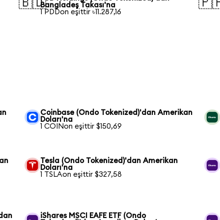
🇧🇩
🇵
Bangladeş Takası'na
1 PDDon eşittir ৳11.287,16
an
Coinbase (Ondo Tokenized)'dan Amerikan
Doları'na
1 COINon eşittir $150,69
dan
Tesla (Ondo Tokenized)'dan Amerikan
Doları'na
1 TSLAon eşittir $327,58
'dan
iShares MSCI EAFE ETF (Ondo