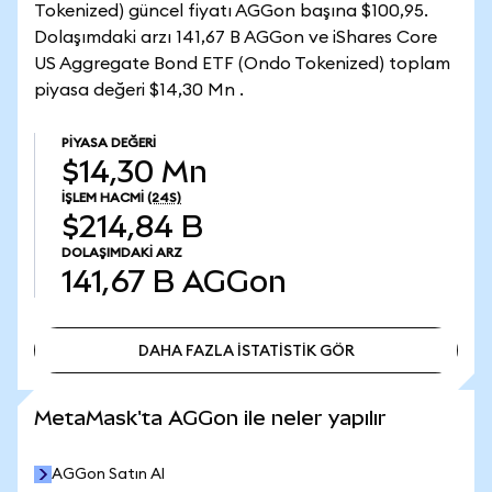
Tokenized) güncel fiyatı AGGon başına $100,95.
Dolaşımdaki arzı 141,67 B AGGon ve iShares Core
US Aggregate Bond ETF (Ondo Tokenized) toplam
piyasa değeri $14,30 Mn .
PIYASA DEĞERI
$14,30 Mn
İŞLEM HACMI
(24S)
$214,84 B
DOLAŞIMDAKI ARZ
141,67 B
AGGon
DAHA FAZLA İSTATİSTİK GÖR
DAHA FAZLA İSTATİSTİK GÖR
MetaMask'ta AGGon ile neler yapılır
AGGon Satın Al