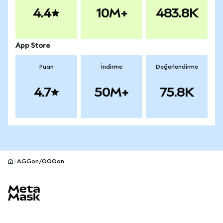
4.4
10M+
483.8K
App Store
Puan
İndirme
Değerlendirme
4.7
50M+
75.8K
AGGon/QQQon
MetaMask site alt bilgisi