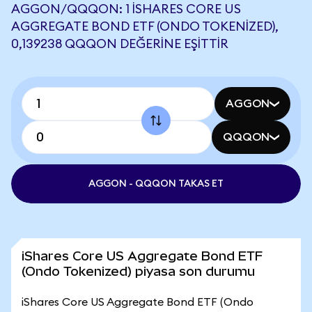
AGGON/QQQON: 1 ISHARES CORE US
AGGREGATE BOND ETF (ONDO TOKENIZED),
0,139238 QQQON DEĞERINE EŞITTIR
AGGON
QQQON
AGGON - QQQON TAKAS ET
iShares Core US Aggregate Bond ETF
(Ondo Tokenized) piyasa son durumu
iShares Core US Aggregate Bond ETF (Ondo