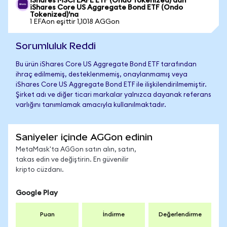
iShares MSCI EAFE ETF (Ondo Tokenized)'dan
iShares Core US Aggregate Bond ETF (Ondo
Tokenized)'na
1 EFAon eşittir 1,1018 AGGon
Sorumluluk Reddi
Bu ürün iShares Core US Aggregate Bond ETF tarafından
ihraç edilmemiş, desteklenmemiş, onaylanmamış veya
iShares Core US Aggregate Bond ETF ile ilişkilendirilmemiştir.
Şirket adı ve diğer ticari markalar yalnızca dayanak referans
varlığını tanımlamak amacıyla kullanılmaktadır.
Saniyeler içinde AGGon edinin
MetaMask'ta AGGon satın alın, satın,
takas edin ve değiştirin. En güvenilir
kripto cüzdanı.
Google Play
Puan
İndirme
Değerlendirme