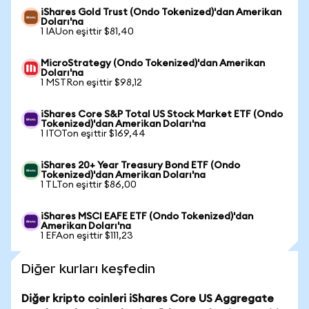
iShares Gold Trust (Ondo Tokenized)'dan Amerikan
Doları'na
1 IAUon eşittir $81,40
MicroStrategy (Ondo Tokenized)'dan Amerikan
Doları'na
1 MSTRon eşittir $98,12
iShares Core S&P Total US Stock Market ETF (Ondo
Tokenized)'dan Amerikan Doları'na
1 ITOTon eşittir $169,44
iShares 20+ Year Treasury Bond ETF (Ondo
Tokenized)'dan Amerikan Doları'na
1 TLTon eşittir $86,00
iShares MSCI EAFE ETF (Ondo Tokenized)'dan
Amerikan Doları'na
1 EFAon eşittir $111,23
Diğer kurları keşfedin
Diğer kripto coinleri iShares Core US Aggregate