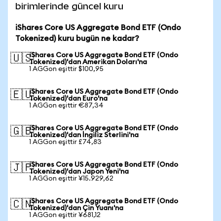
birimlerinde güncel kuru
iShares Core US Aggregate Bond ETF (Ondo
Tokenized) kuru bugün ne kadar?
iShares Core US Aggregate Bond ETF (Ondo
🇺🇸
Tokenized)'dan Amerikan Doları'na
1 AGGon eşittir $100,95
iShares Core US Aggregate Bond ETF (Ondo
🇪🇺
Tokenized)'dan Euro'na
1 AGGon eşittir €87,34
iShares Core US Aggregate Bond ETF (Ondo
🇬🇧
Tokenized)'dan İngiliz Sterlini'na
1 AGGon eşittir £74,83
iShares Core US Aggregate Bond ETF (Ondo
🇯🇵
Tokenized)'dan Japon Yeni'na
1 AGGon eşittir ¥15.929,62
iShares Core US Aggregate Bond ETF (Ondo
🇨🇳
Tokenized)'dan Çin Yuanı'na
1 AGGon eşittir ¥681,12