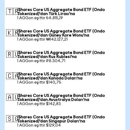
iShares Core US Aggregate Bond ETF (Ondo
🇹🇷
Tokenized)'dan Türk Lirası'na
1 AGGon eşittir ₺4.815,19
iShares Core US Aggregate Bond ETF (Ondo
🇰🇷
Tokenized)'dan Güney Kore Wonu'na
1 AGGon eşittir ₩142.127,21
iShares Core US Aggregate Bond ETF (Ondo
🇷🇺
Tokenized)'dan Rus Rublesi'na
1 AGGon eşittir ₽8.304,71
iShares Core US Aggregate Bond ETF (Ondo
🇨🇦
Tokenized)'dan Kanada Doları'na
1 AGGon eşittir $140,75
iShares Core US Aggregate Bond ETF (Ondo
🇦🇺
Tokenized)'dan Avustralya Doları'na
1 AGGon eşittir $142,83
iShares Core US Aggregate Bond ETF (Ondo
🇸🇬
Tokenized)'dan Singapur Doları'na
1 AGGon eşittir $129,04