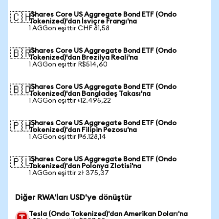
iShares Core US Aggregate Bond ETF (Ondo
🇨🇭
Tokenized)'dan İsviçre Frangı'na
1 AGGon eşittir CHF 81,58
iShares Core US Aggregate Bond ETF (Ondo
🇧🇷
Tokenized)'dan Brezilya Reali'na
1 AGGon eşittir R$514,60
iShares Core US Aggregate Bond ETF (Ondo
🇧🇩
Tokenized)'dan Bangladeş Takası'na
1 AGGon eşittir ৳12.495,22
iShares Core US Aggregate Bond ETF (Ondo
🇵🇭
Tokenized)'dan Filipin Pezosu'na
1 AGGon eşittir ₱6.128,14
iShares Core US Aggregate Bond ETF (Ondo
🇵🇱
Tokenized)'dan Polonya Zlotisi'na
1 AGGon eşittir zł 375,37
Diğer RWA'ları USD'ye dönüştür
Tesla (Ondo Tokenized)'dan Amerikan Doları'na