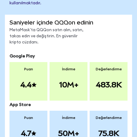
kullanılmaktadır.
Saniyeler içinde QQQon edinin
MetaMask'ta QQQon satın alın, satın,
takas edin ve değiştirin. En güvenilir
kripto cüzdanı.
Google Play
Puan
İndirme
Değerlendirme
4.4
10M+
483.8K
App Store
Puan
İndirme
Değerlendirme
4.7
50M+
75.8K