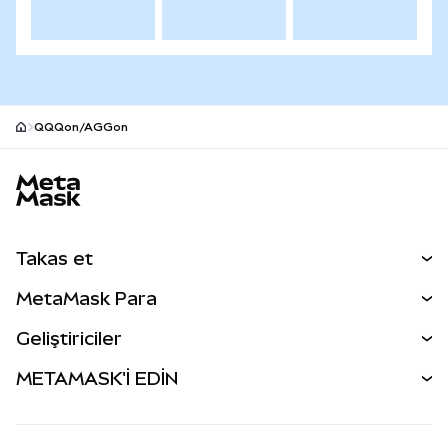
QQQon/AGGon
MetaMask site alt bilgisi
Takas et
Takas İşlemleri
MetaMask Para
Tahmin Et
YENİ
Kripto Al
Geliştiriciler
Perps
YENİ
MetaMask Kart
Dökümantasyon
METAMASK'İ EDİN
RWA'lar
mUSD
YENİ
Kontrol Paneli
İşlem Kalkanı
Kazan
Smart Accounts Kit
Agent Wallet
YENİ