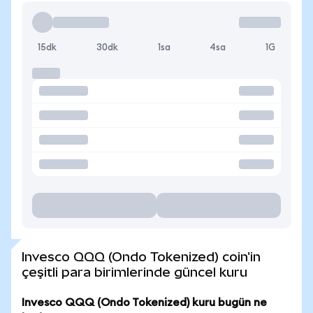
15dk
30dk
1sa
4sa
1G
Invesco QQQ (Ondo Tokenized) coin'in
çeşitli para birimlerinde güncel kuru
Invesco QQQ (Ondo Tokenized) kuru bugün ne