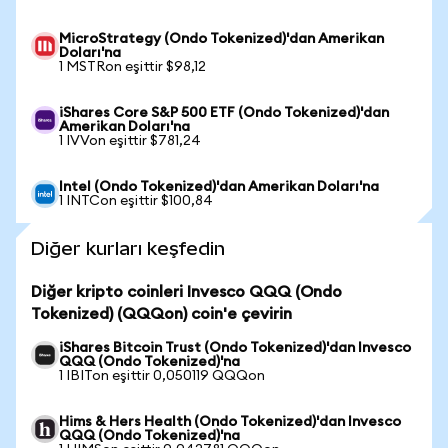
MicroStrategy (Ondo Tokenized)'dan Amerikan
Doları'na
1 MSTRon eşittir $98,12
iShares Core S&P 500 ETF (Ondo Tokenized)'dan
Amerikan Doları'na
1 IVVon eşittir $781,24
Intel (Ondo Tokenized)'dan Amerikan Doları'na
1 INTCon eşittir $100,84
Diğer kurları keşfedin
Diğer kripto coinleri Invesco QQQ (Ondo
Tokenized) (QQQon) coin'e çevirin
iShares Bitcoin Trust (Ondo Tokenized)'dan Invesco
QQQ (Ondo Tokenized)'na
1 IBITon eşittir 0,050119 QQQon
Hims & Hers Health (Ondo Tokenized)'dan Invesco
QQQ (Ondo Tokenized)'na