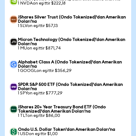
1 NVDAon eşittir $222,18
iShares Silver Trust (Ondo Tokenized)'dan Amerikan
Doları'na
1 SLVon eşittir $57,13
Micron Technology (Ondo Tokenized)'dan Amerikan
Doları'na
1 MUon eşittir $871,74
Alphabet Class A (Ondo Tokenized)'dan Amerikan
Doları'na
1 GOOGLon eşittir $356,29
SPDR S&P 500 ETF (Ondo Tokenized)'dan Amerikan
Doları'na
1 SPYon eşittir $777,29
iShares 20+ Year Treasury Bond ETF (Ondo
Tokenized)'dan Amerikan Doları'na
1 TLTon eşittir $86,00
Ondo U.S. Dollar Token'dan Amerikan Doları'na
1 USDon eşittir $1,00