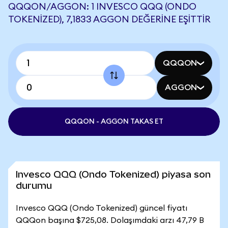
QQQON/AGGON: 1 INVESCO QQQ (ONDO
TOKENIZED), 7,1833 AGGON DEĞERINE EŞITTIR
QQQON
AGGON
QQQON - AGGON TAKAS ET
Invesco QQQ (Ondo Tokenized) piyasa son
durumu
Invesco QQQ (Ondo Tokenized) güncel fiyatı
QQQon başına $725,08. Dolaşımdaki arzı 47,79 B