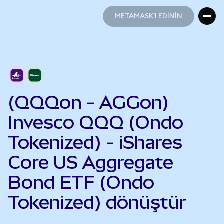
METAMASK'I EDİNİN
METAMASK'I EDİNİN
(QQQon - AGGon)
Invesco QQQ (Ondo
Tokenized) - iShares
Core US Aggregate
Bond ETF (Ondo
Tokenized) dönüştür