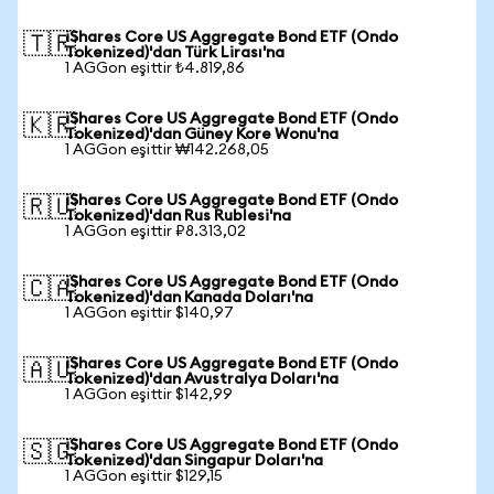
iShares Core US Aggregate Bond ETF (Ondo
🇹🇷
Tokenized)'dan Türk Lirası'na
1 AGGon eşittir ₺4.819,86
iShares Core US Aggregate Bond ETF (Ondo
🇰🇷
Tokenized)'dan Güney Kore Wonu'na
1 AGGon eşittir ₩142.268,05
iShares Core US Aggregate Bond ETF (Ondo
🇷🇺
Tokenized)'dan Rus Rublesi'na
1 AGGon eşittir ₽8.313,02
iShares Core US Aggregate Bond ETF (Ondo
🇨🇦
Tokenized)'dan Kanada Doları'na
1 AGGon eşittir $140,97
iShares Core US Aggregate Bond ETF (Ondo
🇦🇺
Tokenized)'dan Avustralya Doları'na
1 AGGon eşittir $142,99
iShares Core US Aggregate Bond ETF (Ondo
🇸🇬
Tokenized)'dan Singapur Doları'na
1 AGGon eşittir $129,15