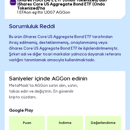
iShares MSCI EAFE ETF (Ondo Tokenized)'dan
iShares Core US Aggregate Bond ETF (Ondo
Tokenized)'na
1 EFAon eşittir 1,1007 AGGon
Sorumluluk Reddi
Bu ürün iShares Core US Aggregate Bond ETF tarafından
ihraç edilmemiş, desteklenmemiş, onaylanmamış veya
iShares Core US Aggregate Bond ETF ile ilişkilendirilmemiştir.
Şirket adı ve diğer ticari markalar yalnızca dayanak referans
varlığını tanımlamak amacıyla kullanılmaktadır.
Saniyeler içinde AGGon edinin
MetaMask'ta AGGon satın alın, satın,
takas edin ve değiştirin. En güvenilir
kripto cüzdanı.
Google Play
Puan
İndirme
Değerlendirme