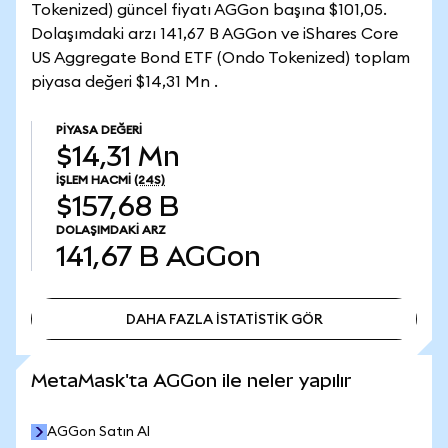
Tokenized) güncel fiyatı AGGon başına $101,05.
Dolaşımdaki arzı 141,67 B AGGon ve iShares Core
US Aggregate Bond ETF (Ondo Tokenized) toplam
piyasa değeri $14,31 Mn .
PIYASA DEĞERI
$14,31 Mn
İŞLEM HACMI
(24S)
$157,68 B
DOLAŞIMDAKI ARZ
141,67 B
AGGon
DAHA FAZLA İSTATİSTİK GÖR
DAHA FAZLA İSTATİSTİK GÖR
MetaMask'ta AGGon ile neler yapılır
AGGon Satın Al