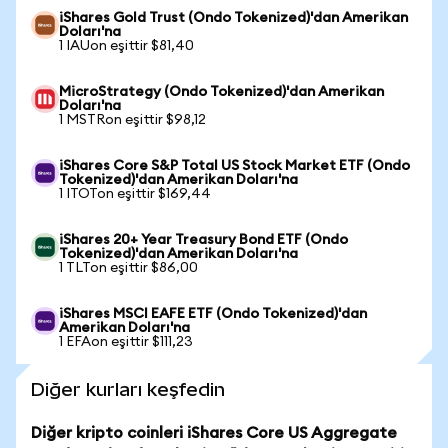
iShares Gold Trust (Ondo Tokenized)'dan Amerikan
Doları'na
1 IAUon eşittir $81,40
MicroStrategy (Ondo Tokenized)'dan Amerikan
Doları'na
1 MSTRon eşittir $98,12
iShares Core S&P Total US Stock Market ETF (Ondo
Tokenized)'dan Amerikan Doları'na
1 ITOTon eşittir $169,44
iShares 20+ Year Treasury Bond ETF (Ondo
Tokenized)'dan Amerikan Doları'na
1 TLTon eşittir $86,00
iShares MSCI EAFE ETF (Ondo Tokenized)'dan
Amerikan Doları'na
1 EFAon eşittir $111,23
Diğer kurları keşfedin
Diğer kripto coinleri iShares Core US Aggregate