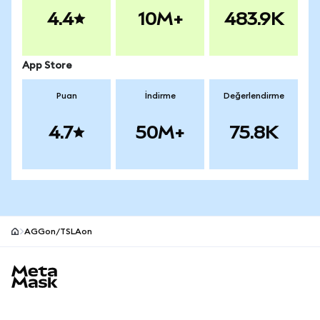
4.4
10M+
483.9K
App Store
Puan
İndirme
Değerlendirme
4.7
50M+
75.8K
AGGon/TSLAon
MetaMask site alt bilgisi