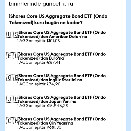
birimlerinde güncel kuru
iShares Core US Aggregate Bond ETF (Ondo
Tokenized) kuru bugün ne kadar?
iShares Core US Aggregate Bond ETF (Ondo
🇺🇸
Tokenized)'dan Amerikan Doları'na
1 AGGon eşittir $101,05
iShares Core US Aggregate Bond ETF (Ondo
🇪🇺
Tokenized)'dan Euro'na
1 AGGon eşittir €87,41
iShares Core US Aggregate Bond ETF (Ondo
🇬🇧
Tokenized)'dan İngiliz Sterlini'na
1 AGGon eşittir £74,90
iShares Core US Aggregate Bond ETF (Ondo
🇯🇵
Tokenized)'dan Japon Yeni'na
1 AGGon eşittir ¥15.946,28
iShares Core US Aggregate Bond ETF (Ondo
🇨🇳
Tokenized)'dan Çin Yuanı'na
1 AGGon eşittir ¥681,80