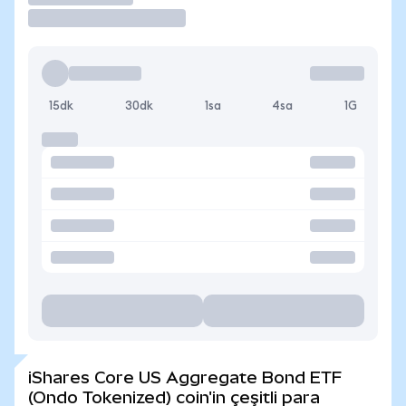
15dk
30dk
1sa
4sa
1G
iShares Core US Aggregate Bond ETF
(Ondo Tokenized) coin'in çeşitli para