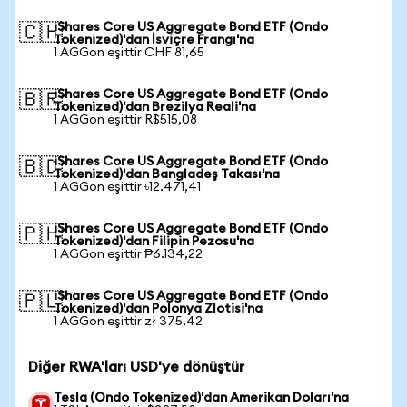
iShares Core US Aggregate Bond ETF (Ondo
🇨🇭
Tokenized)'dan İsviçre Frangı'na
1 AGGon eşittir CHF 81,65
iShares Core US Aggregate Bond ETF (Ondo
🇧🇷
Tokenized)'dan Brezilya Reali'na
1 AGGon eşittir R$515,08
iShares Core US Aggregate Bond ETF (Ondo
🇧🇩
Tokenized)'dan Bangladeş Takası'na
1 AGGon eşittir ৳12.471,41
iShares Core US Aggregate Bond ETF (Ondo
🇵🇭
Tokenized)'dan Filipin Pezosu'na
1 AGGon eşittir ₱6.134,22
iShares Core US Aggregate Bond ETF (Ondo
🇵🇱
Tokenized)'dan Polonya Zlotisi'na
1 AGGon eşittir zł 375,42
Diğer RWA'ları USD'ye dönüştür
Tesla (Ondo Tokenized)'dan Amerikan Doları'na