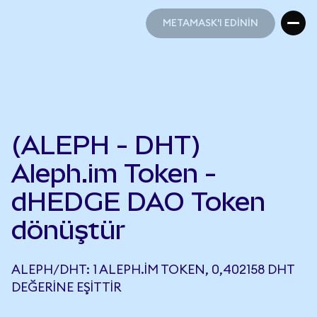
METAMASK'I EDİNİN
METAMASK'I EDİNİN
(ALEPH - DHT)
Aleph.im Token -
dHEDGE DAO Token
dönüştür
ALEPH/DHT: 1 ALEPH.IM TOKEN, 0,402158 DHT
DEĞERINE EŞITTIR