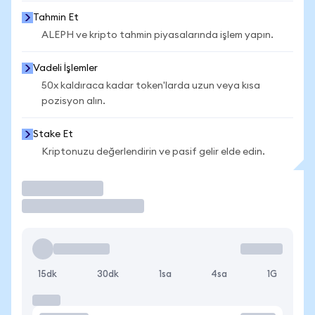
Tahmin Et
ALEPH ve kripto tahmin piyasalarında işlem yapın.
Vadeli İşlemler
50x kaldıraca kadar token'larda uzun veya kısa
pozisyon alın.
Stake Et
Kriptonuzu değerlendirin ve pasif gelir elde edin.
İşlem Yap
15dk
30dk
1sa
4sa
1G