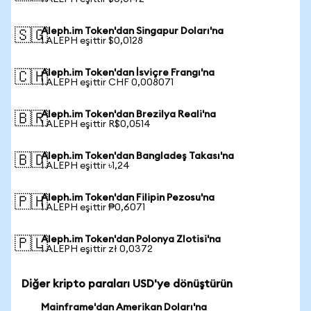
Aleph.im Token'dan Singapur Doları'na
🇸🇬
1 ALEPH eşittir $0,0128
Aleph.im Token'dan İsviçre Frangı'na
🇨🇭
1 ALEPH eşittir CHF 0,008071
Aleph.im Token'dan Brezilya Reali'na
🇧🇷
1 ALEPH eşittir R$0,0514
Aleph.im Token'dan Bangladeş Takası'na
🇧🇩
1 ALEPH eşittir ৳1,24
Aleph.im Token'dan Filipin Pezosu'na
🇵🇭
1 ALEPH eşittir ₱0,6071
Aleph.im Token'dan Polonya Zlotisi'na
🇵🇱
1 ALEPH eşittir zł 0,0372
Diğer kripto paraları USD'ye dönüştürün
Mainframe'dan Amerikan Doları'na