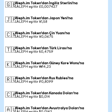
Aleph.im Token'dan İngiliz Sterlini'na
🇬🇧
1 ALEPH eşittir £0,007427
Aleph.im Token'dan Japon Yeni'na
🇯🇵
1 ALEPH eşittir ¥1,58
Aleph.im Token'dan Çin Yuanı'na
🇨🇳
1 ALEPH eşittir ¥0,0675
Aleph.im Token'dan Türk Lirası'na
🇹🇷
1 ALEPH eşittir ₺0,4759
Aleph.im Token'dan Güney Kore Wonu'na
🇰🇷
1 ALEPH eşittir ₩14,23
Aleph.im Token'dan Rus Rublesi'na
🇷🇺
1 ALEPH eşittir ₽0,8099
Aleph.im Token'dan Kanada Doları'na
🇨🇦
1 ALEPH eşittir $0,014
Aleph.im Token'dan Avustralya Doları'na
🇦🇺
1 ALEPH eşittir $0,0142