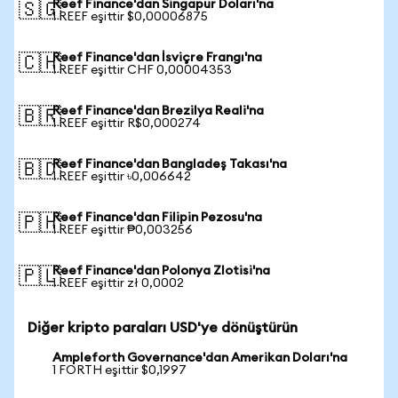
Reef Finance'dan Singapur Doları'na
🇸🇬
1 REEF eşittir $0,00006875
Reef Finance'dan İsviçre Frangı'na
🇨🇭
1 REEF eşittir CHF 0,00004353
Reef Finance'dan Brezilya Reali'na
🇧🇷
1 REEF eşittir R$0,000274
Reef Finance'dan Bangladeş Takası'na
🇧🇩
1 REEF eşittir ৳0,006642
Reef Finance'dan Filipin Pezosu'na
🇵🇭
1 REEF eşittir ₱0,003256
Reef Finance'dan Polonya Zlotisi'na
🇵🇱
1 REEF eşittir zł 0,0002
Diğer kripto paraları USD'ye dönüştürün
Ampleforth Governance'dan Amerikan Doları'na
1 FORTH eşittir $0,1997