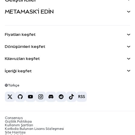
Perps
YENİ
MetaMask Kart
Dökümantasyon
METAMASK'İ EDİN
RWA'lar
mUSD
YENİ
Kontrol Paneli
İşlem Kalkanı
Kazan
Smart Accounts Kit
Agent Wallet
YENİ
Fiyatları keşfet
Gömülü Cüzdanlar
Snap'ler
Bitcoin Fiyatı
Dönüşümleri keşfet
MetaMask Connect
Ethereum Fiyatı
Ödüller
YENİ
BTC'den USD'ye
Solana Fiyatı
Kılavuzları keşfet
Snap'ler
Güvenlik
ETH'den USD'ye
BTC Satın Al
Shiba Inu Fiyatı
USDT'den INR'ye
İçeriği keşfet
Web3 Servisleri
Destek
ETH Satın Al
Pepe Fiyatı
Bitcoin cüzdanı
BTC'den USDT'ye
SOL Satın Al
Kariyer
Tether Fiyatı
Solana cüzdanı
Türkçe
BTC'den INR'ye
PEPE Satın Al
İletişim
USDC Fiyatı
En iyi kripto kartları
ETH'den USDT'ye
USDT Satın Al
Chainlink Fiyatı
En iyi mobil kripto cüzdanlar
USDT'den PHP'ye
USDC Satın Al
Polymarket nedir?
BTC'den EUR'ya
Consensys
SHIB Satın Al
Kripto vergi haberleri
Gizlilik Politikası
Kullanım Şartları
BNB Satın Al
Katkıda Bulunan Lisans Sözleşmesi
Kripto para nasıl satın alınır?
Site Haritası