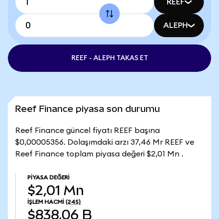
REEF
ALEPH
REEF - ALEPH TAKAS ET
Reef Finance piyasa son durumu
Reef Finance güncel fiyatı REEF başına
$0,00005356. Dolaşımdaki arzı 37,46 Mr REEF ve
Reef Finance toplam piyasa değeri $2,01 Mn .
PIYASA DEĞERI
$2,01 Mn
İŞLEM HACMI
(24S)
$838,06 B