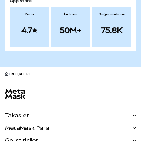
App Store
Puan
İndirme
Değerlendirme
4.7
50M+
75.8K
REEF/ALEPH
MetaMask site alt bilgisi
Takas et
Takas İşlemleri
MetaMask Para
Tahmin Et
YENİ
Kripto Al
Geliştiriciler