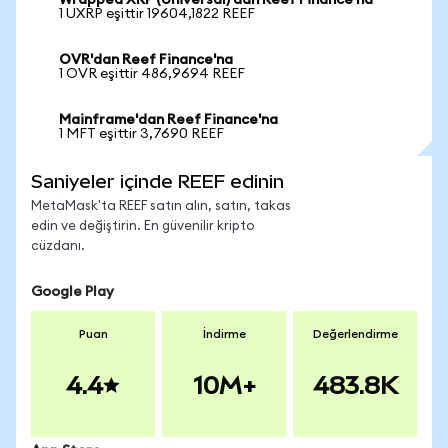
Wrapped XRP (Universal)'dan Reef Finance'na
1 UXRP eşittir 19604,1822 REEF
OVR'dan Reef Finance'na
1 OVR eşittir 486,9694 REEF
Mainframe'dan Reef Finance'na
1 MFT eşittir 3,7690 REEF
Saniyeler içinde REEF edinin
MetaMask'ta REEF satın alın, satın, takas
edin ve değiştirin. En güvenilir kripto
cüzdanı.
Google Play
Puan
İndirme
Değerlendirme
4.4
10M+
483.8K