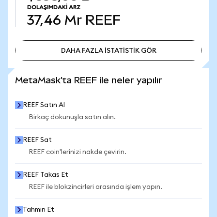
DOLAŞIMDAKI ARZ
37,46 Mr
REEF
DAHA FAZLA İSTATİSTİK GÖR
DAHA FAZLA İSTATİSTİK GÖR
MetaMask'ta REEF ile neler yapılır
REEF Satın Al
Birkaç dokunuşla satın alın.
REEF Sat
REEF coin'lerinizi nakde çevirin.
REEF Takas Et
REEF ile blokzincirleri arasında işlem yapın.
Tahmin Et