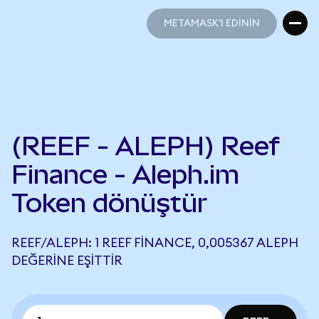
METAMASK'I EDİNİN
METAMASK'I EDİNİN
(REEF - ALEPH) Reef
Finance - Aleph.im
Token dönüştür
REEF/ALEPH: 1 REEF FINANCE, 0,005367 ALEPH
DEĞERINE EŞITTIR