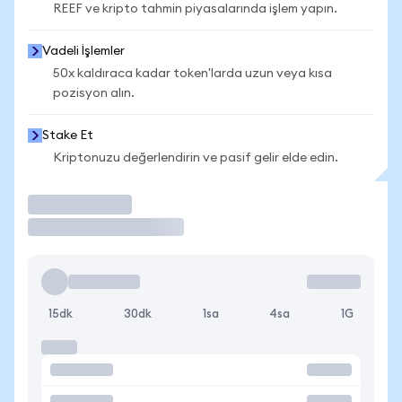
REEF ve kripto tahmin piyasalarında işlem yapın.
Vadeli İşlemler
50x kaldıraca kadar token'larda uzun veya kısa
pozisyon alın.
Stake Et
Kriptonuzu değerlendirin ve pasif gelir elde edin.
İşlem Yap
15dk
30dk
1sa
4sa
1G