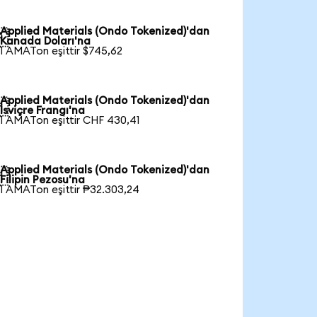
Applied Materials (Ondo Tokenized)'dan

Kanada Doları'na
1 AMATon eşittir $745,62
Applied Materials (Ondo Tokenized)'dan

İsviçre Frangı'na
1 AMATon eşittir CHF 430,41
Applied Materials (Ondo Tokenized)'dan

Filipin Pezosu'na
1 AMATon eşittir ₱32.303,24