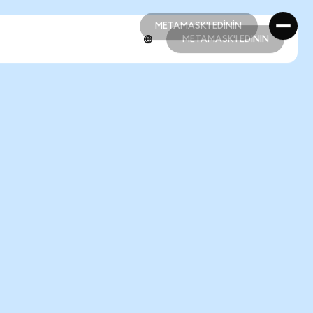
METAMASK'I EDİNİN
METAMASK'I EDİNİN
METAMASK'I EDİNİN
METAMASK'I EDİNİN