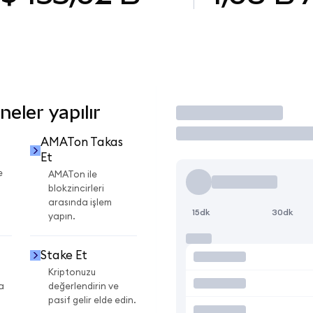
eler yapılır
İşlem Yap
AMATon Takas
Et
e
AMATon ile
blokzincirleri
arasında işlem
15dk
30dk
yapın.
Stake Et
Kriptonuzu
a
değerlendirin ve
pasif gelir elde edin.