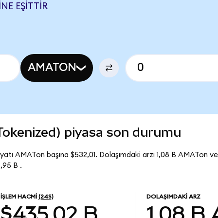
NE EŞITTIR
AMATON
 Tokenized) piyasa son durumu
iyatı AMATon başına $532,01. Dolaşımdaki arzı 1,08 B AMATon ve
,95 B .
İŞLEM HACMI
(24S)
DOLAŞIMDAKI ARZ
$435,02 B
1,08 B