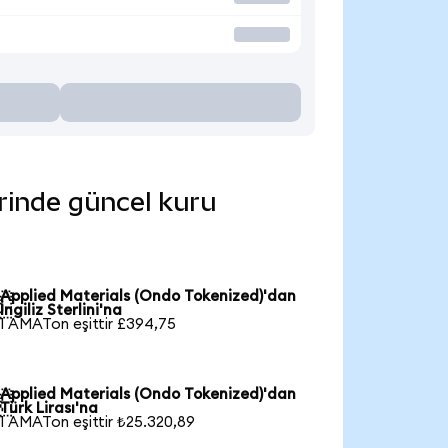
erinde güncel kuru
Applied Materials (Ondo Tokenized)'dan

İngiliz Sterlini'na
1 AMATon eşittir £394,75
Applied Materials (Ondo Tokenized)'dan

Türk Lirası'na
1 AMATon eşittir ₺25.320,89