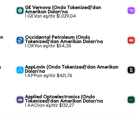
GE Vernova (Ondo Tokenized)'dan
Amerikan Doları'na
1 GEVon eşittir $1.029,04
an
Occidental Petroleum (Ondo
Tokenized)'dan Amerikan Doları'na
1 OXYon eşittir $54,35
n
AppLovin (Ondo Tokenized)'dan Amerikan
Doları'na
1 APPon eşittir $421,76
Applied Optoelectronics (Ondo
Tokenized)'dan Amerikan Doları'na
1 AAOIon eşittir $132,27