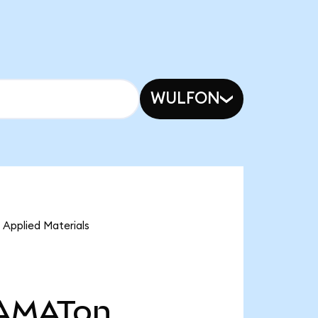
WULFON
 Applied Materials
AMATon