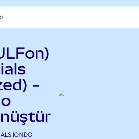
ci
ULFon)
ials
ed) -
do
önüştür
IALS (ONDO