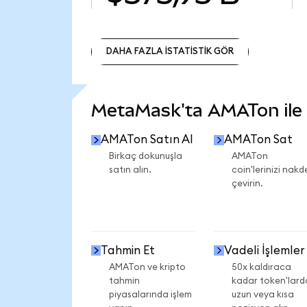
DAHA FAZLA İSTATİSTİK GÖR
DAHA FAZLA İSTATİSTİK GÖR
MetaMask'ta AMATon ile n
AMATon Satın Al
AMATon Sat
Birkaç dokunuşla
AMATon
satın alın.
coin'lerinizi nakd
çevirin.
Tahmin Et
Vadeli İşlemler
AMATon ve kripto
50x kaldıraca
tahmin
kadar token'lard
piyasalarında işlem
uzun veya kısa