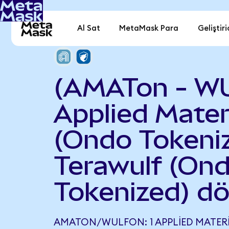
Al Sat
MetaMask Para
Geliştiri
(AMATon - W
Applied Mater
(Ondo Tokeniz
Terawulf (On
Tokenized) d
AMATON/WULFON: 1 APPLIED MATER