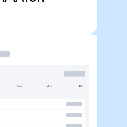
1sa
4sa
1G