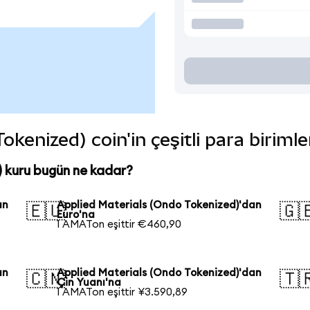
okenized) coin'in çeşitli para biriml
 kuru bugün ne kadar?
an
Applied Materials (Ondo Tokenized)'dan
🇪🇺
🇬
Euro'na
1 AMATon eşittir €460,90
an
Applied Materials (Ondo Tokenized)'dan
🇨🇳
🇹
Çin Yuanı'na
1 AMATon eşittir ¥3.590,89