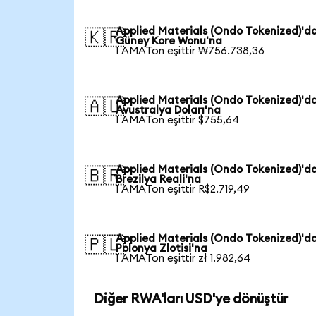
Applied Materials (Ondo Tokenized)'d
🇰🇷
Güney Kore Wonu'na
1 AMATon eşittir ₩756.738,36
Applied Materials (Ondo Tokenized)'d
🇦🇺
Avustralya Doları'na
1 AMATon eşittir $755,64
Applied Materials (Ondo Tokenized)'d
🇧🇷
Brezilya Reali'na
1 AMATon eşittir R$2.719,49
Applied Materials (Ondo Tokenized)'d
🇵🇱
Polonya Zlotisi'na
1 AMATon eşittir zł 1.982,64
Diğer RWA'ları USD'ye dönüştür