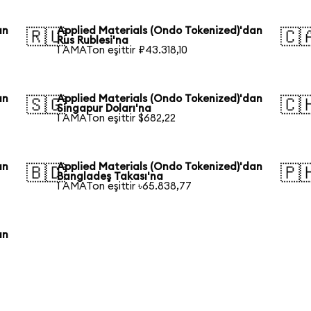
an
Applied Materials (Ondo Tokenized)'dan
🇷🇺
🇨
Rus Rublesi'na
1 AMATon eşittir ₽43.318,10
an
Applied Materials (Ondo Tokenized)'dan
🇸🇬
🇨
Singapur Doları'na
1 AMATon eşittir $682,22
an
Applied Materials (Ondo Tokenized)'dan
🇧🇩
🇵
Bangladeş Takası'na
1 AMATon eşittir ৳65.838,77
an