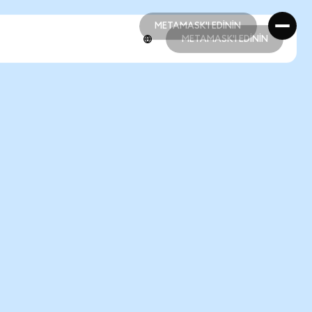
METAMASK'I EDİNİN
METAMASK'I EDİNİN
METAMASK'I EDİNİN
METAMASK'I EDİNİN