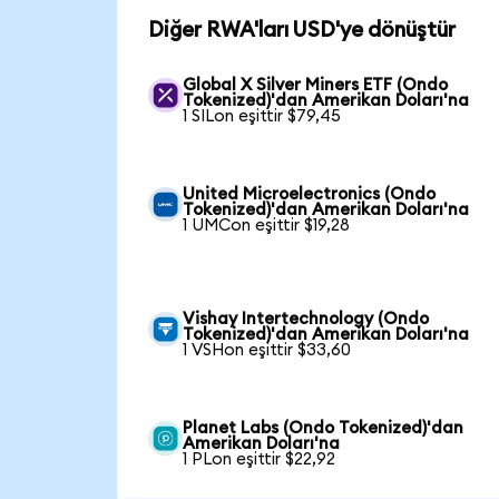
Diğer RWA'ları USD'ye dönüştür
Global X Silver Miners ETF (Ondo
Tokenized)'dan Amerikan Doları'na
1 SILon eşittir $79,45
United Microelectronics (Ondo
Tokenized)'dan Amerikan Doları'na
1 UMCon eşittir $19,28
Vishay Intertechnology (Ondo
Tokenized)'dan Amerikan Doları'na
1 VSHon eşittir $33,60
Planet Labs (Ondo Tokenized)'dan
Amerikan Doları'na
1 PLon eşittir $22,92