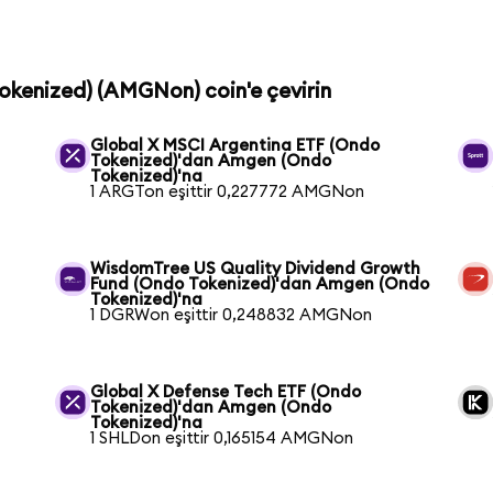
Tokenized) (AMGNon) coin'e çevirin
Global X MSCI Argentina ETF (Ondo
Tokenized)'dan Amgen (Ondo
Tokenized)'na
1 ARGTon eşittir 0,227772 AMGNon
WisdomTree US Quality Dividend Growth
Fund (Ondo Tokenized)'dan Amgen (Ondo
Tokenized)'na
1 DGRWon eşittir 0,248832 AMGNon
Global X Defense Tech ETF (Ondo
Tokenized)'dan Amgen (Ondo
Tokenized)'na
1 SHLDon eşittir 0,165154 AMGNon