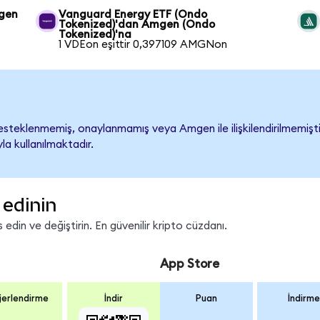
mgen
Vanguard Energy ETF (Ondo
Tokenized)'dan Amgen (Ondo
Tokenized)'na
1 VDEon eşittir 0,397109 AMGNon
teklenmemiş, onaylanmamış veya Amgen ile ilişkilendirilmemiştir. 
a kullanılmaktadır.
edinin
din ve değiştirin. En güvenilir kripto cüzdanı.
App Store
erlendirme
İndir
Puan
İndirme