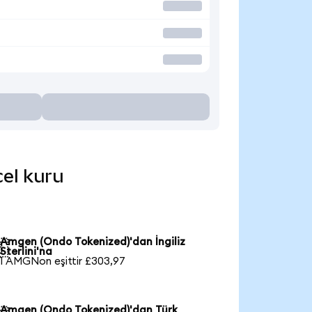
cel kuru
Amgen (Ondo Tokenized)'dan İngiliz

Sterlini'na
1 AMGNon eşittir £303,97
Amgen (Ondo Tokenized)'dan Türk