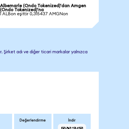
Albemarle (Ondo Tokenized)'dan Amgen
(Ondo Tokenized)'na
1 ALBon eşittir 0,315437 AMGNon
Şirket adı ve diğer ticari markalar yalnızca
Değerlendirme
İndir