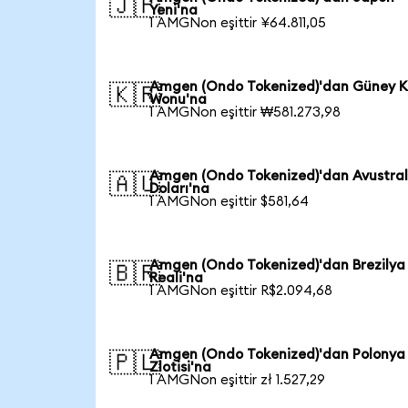
🇯🇵
Yeni'na
1 AMGNon eşittir ¥64.811,05
Amgen (Ondo Tokenized)'dan Güney K
🇰🇷
Wonu'na
1 AMGNon eşittir ₩581.273,98
Amgen (Ondo Tokenized)'dan Avustra
🇦🇺
Doları'na
1 AMGNon eşittir $581,64
Amgen (Ondo Tokenized)'dan Brezilya
🇧🇷
Reali'na
1 AMGNon eşittir R$2.094,68
Amgen (Ondo Tokenized)'dan Polonya
🇵🇱
Zlotisi'na
1 AMGNon eşittir zł 1.527,29