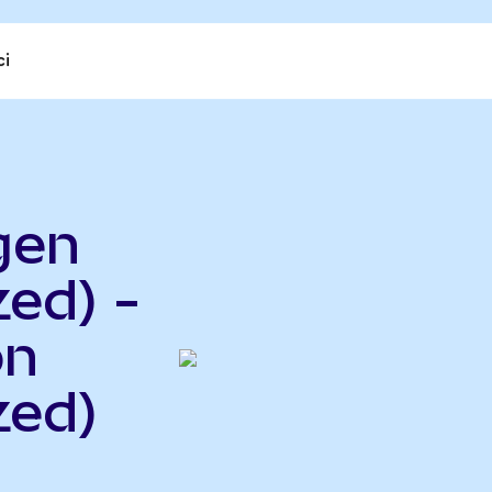
ci
gen
ed) -
on
zed)