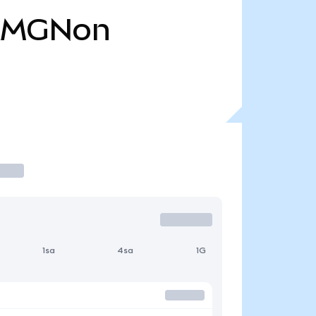
AMGNon
1sa
4sa
1G