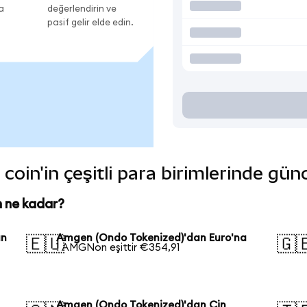
a
değerlendirin ve
pasif gelir elde edin.
in'in çeşitli para birimlerinde gün
 ne kadar?
an
Amgen (Ondo Tokenized)'dan Euro'na
🇪🇺
🇬
1 AMGNon eşittir €354,91
Amgen (Ondo Tokenized)'dan Çin