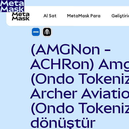
Al Sat
MetaMask Para
Geliştiri
(AMGNon -
ACHRon) Am
(Ondo Tokeniz
Archer Aviati
(Ondo Tokeni
dönüştür