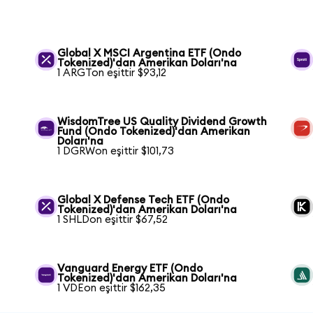
Global X MSCI Argentina ETF (Ondo
Tokenized)'dan Amerikan Doları'na
1 ARGTon eşittir $93,12
WisdomTree US Quality Dividend Growth
Fund (Ondo Tokenized)'dan Amerikan
Doları'na
1 DGRWon eşittir $101,73
Global X Defense Tech ETF (Ondo
Tokenized)'dan Amerikan Doları'na
1 SHLDon eşittir $67,52
Vanguard Energy ETF (Ondo
Tokenized)'dan Amerikan Doları'na
1 VDEon eşittir $162,35