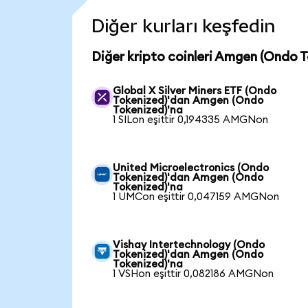
Diğer kurları keşfedin
Diğer kripto coinleri Amgen (Ondo 
Global X Silver Miners ETF (Ondo
Tokenized)'dan Amgen (Ondo
Tokenized)'na
1 SILon eşittir 0,194335 AMGNon
United Microelectronics (Ondo
Tokenized)'dan Amgen (Ondo
Tokenized)'na
1 UMCon eşittir 0,047159 AMGNon
Vishay Intertechnology (Ondo
Tokenized)'dan Amgen (Ondo
Tokenized)'na
1 VSHon eşittir 0,082186 AMGNon