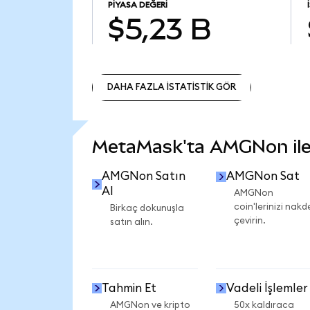
PIYASA DEĞERI
$5,23 B
DAHA FAZLA İSTATİSTİK GÖR
DAHA FAZLA İSTATİSTİK GÖR
MetaMask'ta AMGNon ile n
AMGNon Satın
AMGNon Sat
Al
AMGNon
coin'lerinizi nakd
Birkaç dokunuşla
çevirin.
satın alın.
Tahmin Et
Vadeli İşlemler
AMGNon ve kripto
50x kaldıraca