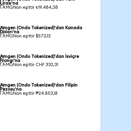

Lirası'na
1 AMGNon eşittir ₺19.484,38
Amgen (Ondo Tokenized)'dan Kanada

Doları'na
1 AMGNon eşittir $573,13
Amgen (Ondo Tokenized)'dan İsviçre

Frangı'na
1 AMGNon eşittir CHF 332,31
Amgen (Ondo Tokenized)'dan Filipin

Pezosu'na
1 AMGNon eşittir ₱24.853,18