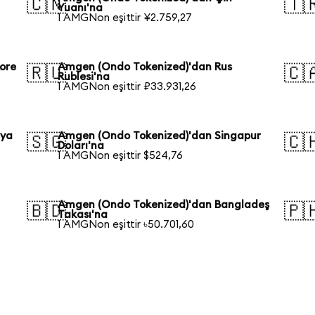
🇨🇳
🇹
Yuanı'na
1 AMGNon eşittir ¥2.759,27
ore
Amgen (Ondo Tokenized)'dan Rus
🇷🇺
🇨
Rublesi'na
1 AMGNon eşittir ₽33.931,26
lya
Amgen (Ondo Tokenized)'dan Singapur
🇸🇬
🇨
Doları'na
1 AMGNon eşittir $524,76
Amgen (Ondo Tokenized)'dan Bangladeş
🇧🇩
🇵
Takası'na
1 AMGNon eşittir ৳50.701,60