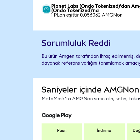
Planet Labs (Ondo Tokenized)'dan A
(Ondo Tokenized)'na
1 PLon eşittir 0,056062 AMGNon
Sorumluluk Reddi
Bu ürün Amgen tarafından ihraç edilmemiş, des
dayanak referans varlığını tanımlamak amacıyl
Saniyeler içinde AMGNon 
MetaMask'ta AMGNon satın alın, satın, takas e
Google Play
Puan
İndirme
Değ