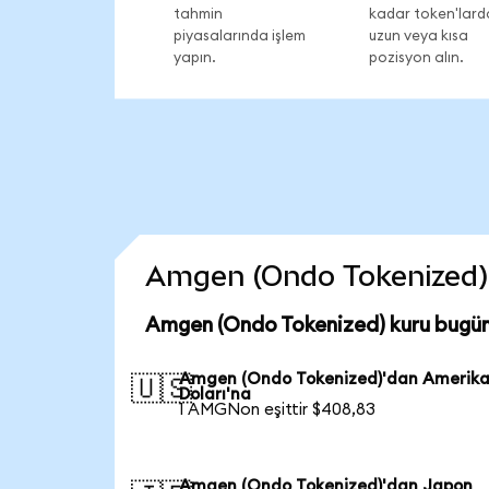
tahmin
kadar token'lard
piyasalarında işlem
uzun veya kısa
yapın.
pozisyon alın.
Amgen (Ondo Tokenized) co
Amgen (Ondo Tokenized) kuru bugün
Amgen (Ondo Tokenized)'dan Amerik
🇺🇸
Doları'na
1 AMGNon eşittir $408,83
Amgen (Ondo Tokenized)'dan Japon