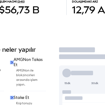
İŞLEM HACMI
(24S)
DOLAŞIMDAKI ARZ
$56,73 B
12,79
eler yapılır
İşlem Yap
AMGNon Takas
Et
e
AMGNon ile
blokzincirleri
arasında işlem
15dk
30dk
yapın.
Stake Et
Kriptonuzu