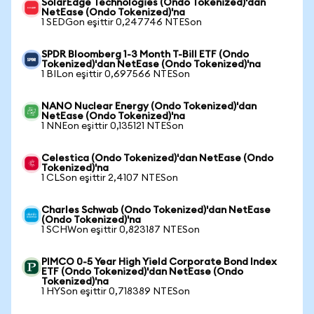
SolarEdge Technologies (Ondo Tokenized)'dan
NetEase (Ondo Tokenized)'na
1 SEDGon eşittir 0,247746 NTESon
SPDR Bloomberg 1-3 Month T-Bill ETF (Ondo
Tokenized)'dan NetEase (Ondo Tokenized)'na
1 BILon eşittir 0,697566 NTESon
NANO Nuclear Energy (Ondo Tokenized)'dan
NetEase (Ondo Tokenized)'na
1 NNEon eşittir 0,135121 NTESon
Celestica (Ondo Tokenized)'dan NetEase (Ondo
Tokenized)'na
1 CLSon eşittir 2,4107 NTESon
Charles Schwab (Ondo Tokenized)'dan NetEase
(Ondo Tokenized)'na
1 SCHWon eşittir 0,823187 NTESon
PIMCO 0-5 Year High Yield Corporate Bond Index
ETF (Ondo Tokenized)'dan NetEase (Ondo
Tokenized)'na
1 HYSon eşittir 0,718389 NTESon