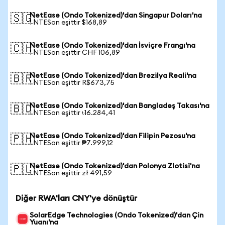
NetEase (Ondo Tokenized)'dan Singapur Doları'na
🇸🇬
1 NTESon eşittir $168,89
NetEase (Ondo Tokenized)'dan İsviçre Frangı'na
🇨🇭
1 NTESon eşittir CHF 106,89
NetEase (Ondo Tokenized)'dan Brezilya Reali'na
🇧🇷
1 NTESon eşittir R$673,75
NetEase (Ondo Tokenized)'dan Bangladeş Takası'na
🇧🇩
1 NTESon eşittir ৳16.284,41
NetEase (Ondo Tokenized)'dan Filipin Pezosu'na
🇵🇭
1 NTESon eşittir ₱7.999,12
NetEase (Ondo Tokenized)'dan Polonya Zlotisi'na
🇵🇱
1 NTESon eşittir zł 491,59
Diğer RWA'ları CNY'ye dönüştür
SolarEdge Technologies (Ondo Tokenized)'dan Çin
Yuanı'na