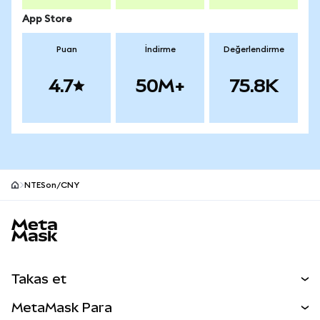
App Store
Puan
İndirme
Değerlendirme
4.7
50M+
75.8K
NTESon/CNY
MetaMask site alt bilgisi
Takas et
Takas İşlemleri
MetaMask Para
Tahmin Et
YENİ