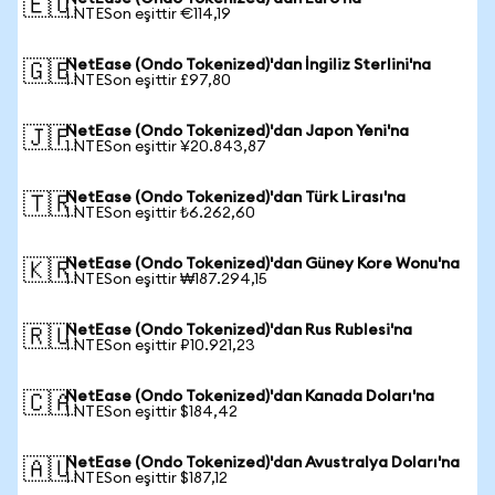
🇪🇺
1 NTESon eşittir €114,19
NetEase (Ondo Tokenized)'dan İngiliz Sterlini'na
🇬🇧
1 NTESon eşittir £97,80
NetEase (Ondo Tokenized)'dan Japon Yeni'na
🇯🇵
1 NTESon eşittir ¥20.843,87
NetEase (Ondo Tokenized)'dan Türk Lirası'na
🇹🇷
1 NTESon eşittir ₺6.262,60
NetEase (Ondo Tokenized)'dan Güney Kore Wonu'na
🇰🇷
1 NTESon eşittir ₩187.294,15
NetEase (Ondo Tokenized)'dan Rus Rublesi'na
🇷🇺
1 NTESon eşittir ₽10.921,23
NetEase (Ondo Tokenized)'dan Kanada Doları'na
🇨🇦
1 NTESon eşittir $184,42
NetEase (Ondo Tokenized)'dan Avustralya Doları'na
🇦🇺
1 NTESon eşittir $187,12