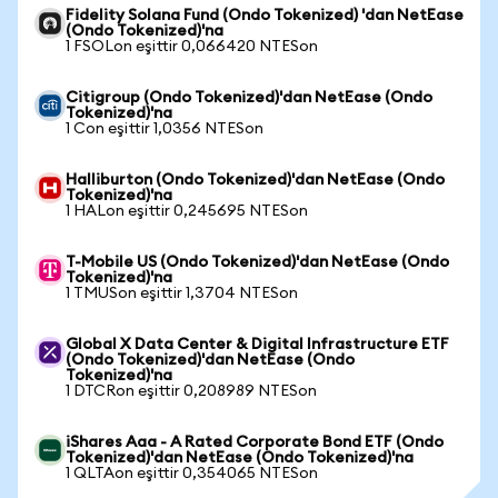
Fidelity Solana Fund (Ondo Tokenized) 'dan NetEase
(Ondo Tokenized)'na
1 FSOLon eşittir 0,066420 NTESon
Citigroup (Ondo Tokenized)'dan NetEase (Ondo
Tokenized)'na
1 Con eşittir 1,0356 NTESon
Halliburton (Ondo Tokenized)'dan NetEase (Ondo
Tokenized)'na
1 HALon eşittir 0,245695 NTESon
T-Mobile US (Ondo Tokenized)'dan NetEase (Ondo
Tokenized)'na
1 TMUSon eşittir 1,3704 NTESon
Global X Data Center & Digital Infrastructure ETF
(Ondo Tokenized)'dan NetEase (Ondo
Tokenized)'na
1 DTCRon eşittir 0,208989 NTESon
iShares Aaa - A Rated Corporate Bond ETF (Ondo
Tokenized)'dan NetEase (Ondo Tokenized)'na
1 QLTAon eşittir 0,354065 NTESon