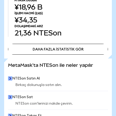
PIYASA DEĞERI
¥18,96 B
İŞLEM HACMI
(24S)
¥34,35
DOLAŞIMDAKI ARZ
21,36
NTESon
DAHA FAZLA İSTATİSTİK GÖR
DAHA FAZLA İSTATİSTİK GÖR
MetaMask'ta NTESon ile neler yapılır
NTESon Satın Al
Birkaç dokunuşla satın alın.
NTESon Sat
NTESon coin'lerinizi nakde çevirin.
NTESon Takas Et