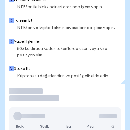
NTESon ile blokzincirleri arasında işlem yapın.
Tahmin Et
NTESon ve kripto tahmin piyasalarında işlem yapın.
Vadeli İşlemler
50x kaldıraca kadar token'larda uzun veya kısa
pozisyon alın.
Stake Et
Kriptonuzu değerlendirin ve pasif gelir elde edin.
İşlem Yap
15dk
30dk
1sa
4sa
1G