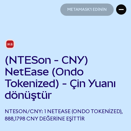
METAMASK'I EDİNİN
METAMASK'I EDİNİN
(NTESon - CNY)
NetEase (Ondo
Tokenized) - Çin Yuanı
dönüştür
NTESON/CNY: 1 NETEASE (ONDO TOKENIZED),
888,1798 CNY DEĞERINE EŞITTIR