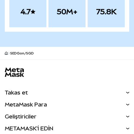
4.7
50M+
75.8K
SEDGon/SGD
MetaMask site alt bilgisi
Takas et
Takas İşlemleri
MetaMask Para
Tahmin Et
YENİ
Kripto Al
Geliştiriciler
Perps
YENİ
MetaMask Kart
Dökümantasyon
METAMASK'İ EDİN
RWA'lar
mUSD
YENİ
Kontrol Paneli