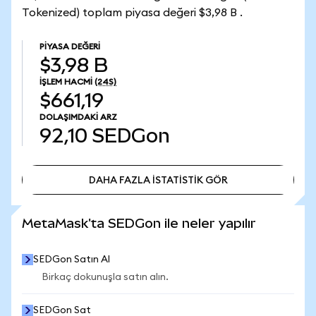
Tokenized) toplam piyasa değeri $3,98 B .
PIYASA DEĞERI
$3,98 B
İŞLEM HACMI
(24S)
$661,19
DOLAŞIMDAKI ARZ
92,10
SEDGon
DAHA FAZLA İSTATİSTİK GÖR
DAHA FAZLA İSTATİSTİK GÖR
MetaMask'ta SEDGon ile neler yapılır
SEDGon Satın Al
Birkaç dokunuşla satın alın.
SEDGon Sat