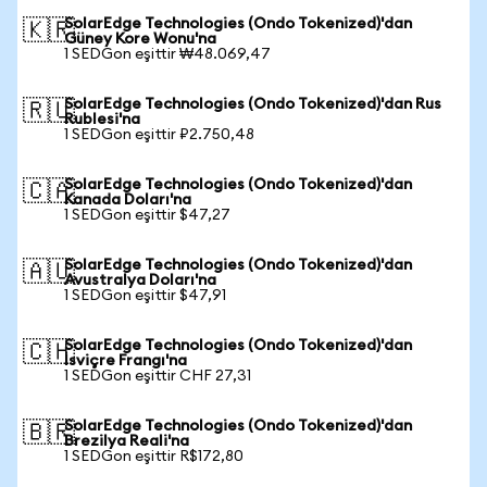
SolarEdge Technologies (Ondo Tokenized)'dan
🇰🇷
Güney Kore Wonu'na
1 SEDGon eşittir ₩48.069,47
SolarEdge Technologies (Ondo Tokenized)'dan Rus
🇷🇺
Rublesi'na
1 SEDGon eşittir ₽2.750,48
SolarEdge Technologies (Ondo Tokenized)'dan
🇨🇦
Kanada Doları'na
1 SEDGon eşittir $47,27
SolarEdge Technologies (Ondo Tokenized)'dan
🇦🇺
Avustralya Doları'na
1 SEDGon eşittir $47,91
SolarEdge Technologies (Ondo Tokenized)'dan
🇨🇭
İsviçre Frangı'na
1 SEDGon eşittir CHF 27,31
SolarEdge Technologies (Ondo Tokenized)'dan
🇧🇷
Brezilya Reali'na
1 SEDGon eşittir R$172,80