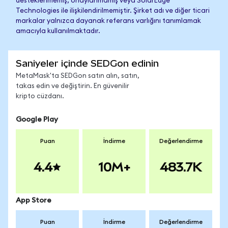
desteklenmemiş, onaylanmamış veya SolarEdge
Technologies ile ilişkilendirilmemiştir. Şirket adı ve diğer ticari
markalar yalnızca dayanak referans varlığını tanımlamak
amacıyla kullanılmaktadır.
Saniyeler içinde SEDGon edinin
MetaMask'ta SEDGon satın alın, satın,
takas edin ve değiştirin. En güvenilir
kripto cüzdanı.
Google Play
Puan
İndirme
Değerlendirme
4.4
10M+
483.7K
App Store
Puan
İndirme
Değerlendirme