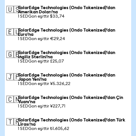
SolarEdge Technologies (Ondo Tokenized)'dan
🇺🇸
Amerikan Doları'na
1 SEDGon eşittir $33,74
SolarEdge Technologies (Ondo Tokenized)'dan
🇪🇺
Euro'na
1 SEDGon eşittir €29,24
SolarEdge Technologies (Ondo Tokenized)'dan
🇬🇧
İngiliz Sterlini'na
1 SEDGon eşittir £25,07
SolarEdge Technologies (Ondo Tokenized)'dan
🇯🇵
Japon Yeni'na
1 SEDGon eşittir ¥5.326,22
SolarEdge Technologies (Ondo Tokenized)'dan Çin
🇨🇳
Yuanı'na
1 SEDGon eşittir ¥227,71
SolarEdge Technologies (Ondo Tokenized)'dan Türk
🇹🇷
Lirası'na
1 SEDGon eşittir ₺1.605,62