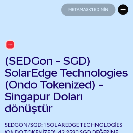
METAMASK'I EDİNİN
METAMASK'I EDİNİN
(SEDGon - SGD)
SolarEdge Technologies
(Ondo Tokenized) -
Singapur Doları
dönüştür
SEDGON/SGD: 1 SOLAREDGE TECHNOLOGIES
(ONDO TOKENIZED), 43,2530 SGD DEĞERINE