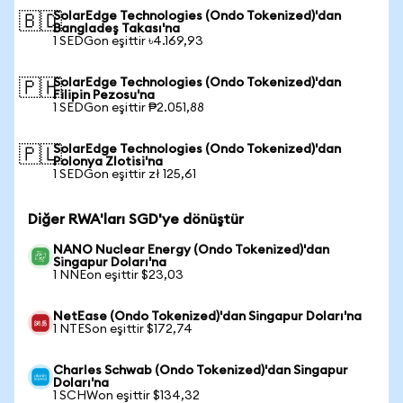
SolarEdge Technologies (Ondo Tokenized)'dan
🇧🇩
Bangladeş Takası'na
1 SEDGon eşittir ৳4.169,93
SolarEdge Technologies (Ondo Tokenized)'dan
🇵🇭
Filipin Pezosu'na
1 SEDGon eşittir ₱2.051,88
SolarEdge Technologies (Ondo Tokenized)'dan
🇵🇱
Polonya Zlotisi'na
1 SEDGon eşittir zł 125,61
Diğer RWA'ları SGD'ye dönüştür
NANO Nuclear Energy (Ondo Tokenized)'dan
Singapur Doları'na
1 NNEon eşittir $23,03
NetEase (Ondo Tokenized)'dan Singapur Doları'na
1 NTESon eşittir $172,74
Charles Schwab (Ondo Tokenized)'dan Singapur
Doları'na
1 SCHWon eşittir $134,32