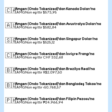
Amgen (Ondo Tokenized)'dan Kanada Doları'na
🇨🇦
1 AMGNon eşittir $573,95
Amgen (Ondo Tokenized)'dan Avustralya Doları'na
🇦🇺
1 AMGNon eşittir $582,84
Amgen (Ondo Tokenized)'dan Singapur Doları'na
🇸🇬
1 AMGNon eşittir $525,12
Amgen (Ondo Tokenized)'dan İsviçre Frangı'na
🇨🇭
1 AMGNon eşittir CHF 332,68
Amgen (Ondo Tokenized)'dan Brezilya Reali'na
🇧🇷
1 AMGNon eşittir R$2.097,50
Amgen (Ondo Tokenized)'dan Bangladeş Takası'na
🇧🇩
1 AMGNon eşittir ৳50.768,57
Amgen (Ondo Tokenized)'dan Filipin Pezosu'na
🇵🇭
1 AMGNon eşittir ₱24.966,94