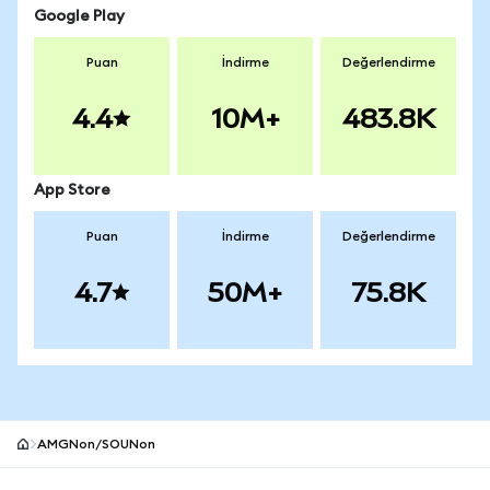
Google Play
Puan
İndirme
Değerlendirme
4.4
10M+
483.8K
App Store
Puan
İndirme
Değerlendirme
4.7
50M+
75.8K
AMGNon/SOUNon
MetaMask site alt bilgisi