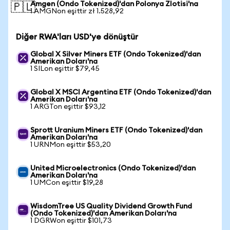
Amgen (Ondo Tokenized)'dan Polonya Zlotisi'na
🇵🇱
1 AMGNon eşittir zł 1.528,92
Diğer RWA'ları USD'ye dönüştür
Global X Silver Miners ETF (Ondo Tokenized)'dan
Amerikan Doları'na
1 SILon eşittir $79,45
Global X MSCI Argentina ETF (Ondo Tokenized)'dan
Amerikan Doları'na
1 ARGTon eşittir $93,12
Sprott Uranium Miners ETF (Ondo Tokenized)'dan
Amerikan Doları'na
1 URNMon eşittir $53,20
United Microelectronics (Ondo Tokenized)'dan
Amerikan Doları'na
1 UMCon eşittir $19,28
WisdomTree US Quality Dividend Growth Fund
(Ondo Tokenized)'dan Amerikan Doları'na
1 DGRWon eşittir $101,73