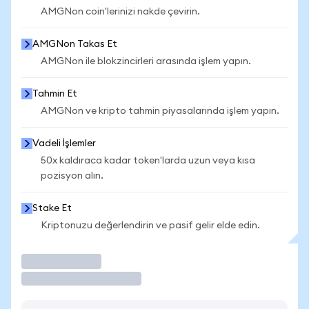
AMGNon coin'lerinizi nakde çevirin.
AMGNon Takas Et
AMGNon ile blokzincirleri arasında işlem yapın.
Tahmin Et
AMGNon ve kripto tahmin piyasalarında işlem yapın.
Vadeli İşlemler
50x kaldıraca kadar token'larda uzun veya kısa
pozisyon alın.
Stake Et
Kriptonuzu değerlendirin ve pasif gelir elde edin.
İşlem Yap