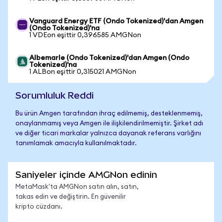
Vanguard Energy ETF (Ondo Tokenized)'dan Amgen
(Ondo Tokenized)'na
1 VDEon eşittir 0,396585 AMGNon
Albemarle (Ondo Tokenized)'dan Amgen (Ondo
Tokenized)'na
1 ALBon eşittir 0,315021 AMGNon
Sorumluluk Reddi
Bu ürün Amgen tarafından ihraç edilmemiş, desteklenmemiş,
onaylanmamış veya Amgen ile ilişkilendirilmemiştir. Şirket adı
ve diğer ticari markalar yalnızca dayanak referans varlığını
tanımlamak amacıyla kullanılmaktadır.
Saniyeler içinde AMGNon edinin
MetaMask'ta AMGNon satın alın, satın,
takas edin ve değiştirin. En güvenilir
kripto cüzdanı.