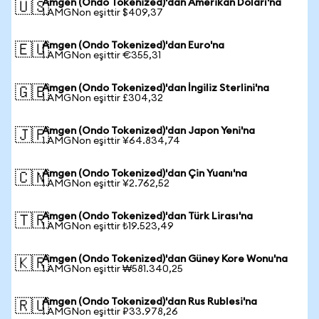
Amgen (Ondo Tokenized)'dan Amerikan Doları'na
🇺🇸
1 AMGNon eşittir $409,37
Amgen (Ondo Tokenized)'dan Euro'na
🇪🇺
1 AMGNon eşittir €355,31
Amgen (Ondo Tokenized)'dan İngiliz Sterlini'na
🇬🇧
1 AMGNon eşittir £304,32
Amgen (Ondo Tokenized)'dan Japon Yeni'na
🇯🇵
1 AMGNon eşittir ¥64.834,74
Amgen (Ondo Tokenized)'dan Çin Yuanı'na
🇨🇳
1 AMGNon eşittir ¥2.762,52
Amgen (Ondo Tokenized)'dan Türk Lirası'na
🇹🇷
1 AMGNon eşittir ₺19.523,49
Amgen (Ondo Tokenized)'dan Güney Kore Wonu'na
🇰🇷
1 AMGNon eşittir ₩581.340,25
Amgen (Ondo Tokenized)'dan Rus Rublesi'na
🇷🇺
1 AMGNon eşittir ₽33.978,26