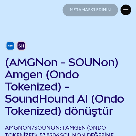
METAMASK'I EDİNİN
METAMASK'I EDİNİN
(AMGNon - SOUNon)
Amgen (Ondo
Tokenized) -
SoundHound AI (Ondo
Tokenized) dönüştür
AMGNON/SOUNON: 1 AMGEN (ONDO
TOKENIZED), 57,8206 SOUNON DEĞERINE