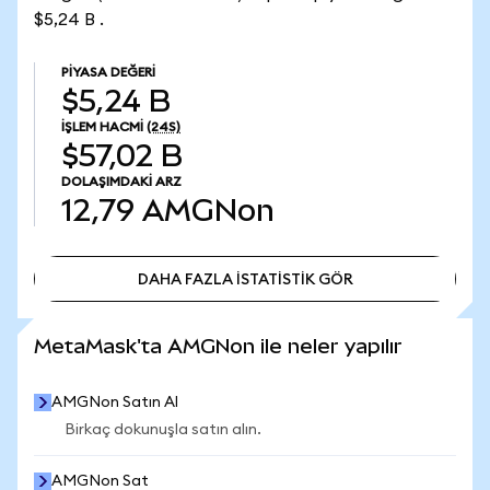
$5,24 B .
PIYASA DEĞERI
$5,24 B
İŞLEM HACMI
(24S)
$57,02 B
DOLAŞIMDAKI ARZ
12,79
AMGNon
DAHA FAZLA İSTATİSTİK GÖR
DAHA FAZLA İSTATİSTİK GÖR
MetaMask'ta AMGNon ile neler yapılır
AMGNon Satın Al
Birkaç dokunuşla satın alın.
AMGNon Sat