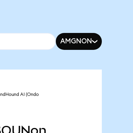
AMGNON
oundHound AI (Ondo
SOUNon