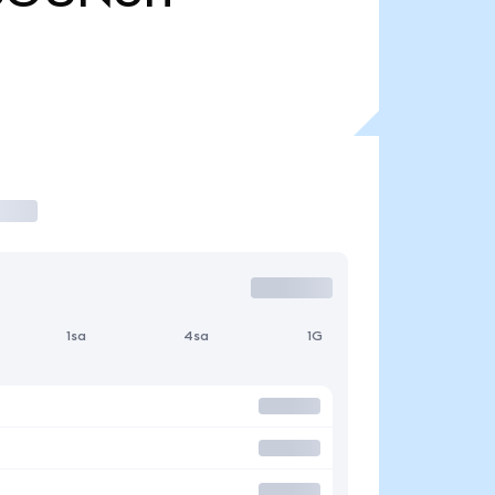
1sa
4sa
1G