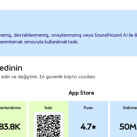
miş, desteklenmemiş, onaylanmamış veya SoundHound AI ile ilişkil
tanımlamak amacıyla kullanılmaktadır.
edinin
in ve değiştirin. En güvenilir kripto cüzdanı.
App Store
erlendirme
İndir
Puan
İndirme
83.8K
4.7
50M