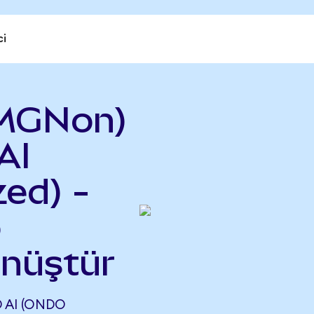
ci
MGNon)
AI
ed) -
o
önüştür
AI (ONDO