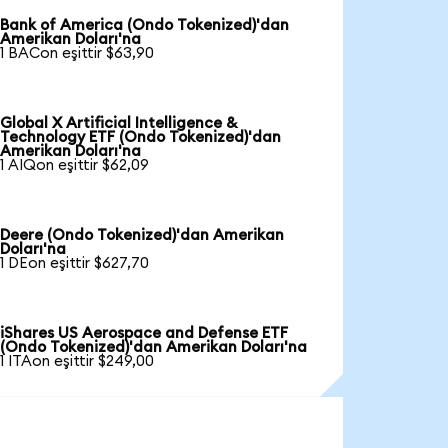
Bank of America (Ondo Tokenized)'dan
Amerikan Doları'na
1 BACon eşittir $63,90
Global X Artificial Intelligence &
Technology ETF (Ondo Tokenized)'dan
Amerikan Doları'na
1 AIQon eşittir $62,09
Deere (Ondo Tokenized)'dan Amerikan
Doları'na
1 DEon eşittir $627,70
iShares US Aerospace and Defense ETF
(Ondo Tokenized)'dan Amerikan Doları'na
1 ITAon eşittir $249,00