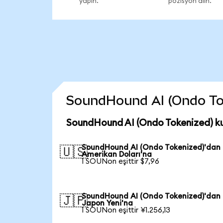
yapın.
pozisyon alın.
SoundHound AI (Ondo Toke
SoundHound AI (Ondo Tokenized) ku
SoundHound AI (Ondo Tokenized)'dan
🇺🇸
Amerikan Doları'na
1 SOUNon eşittir $7,96
SoundHound AI (Ondo Tokenized)'dan
🇯🇵
Japon Yeni'na
1 SOUNon eşittir ¥1.256,13