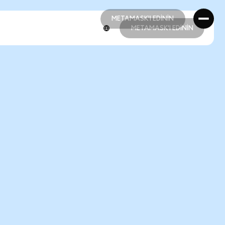
METAMASK'I EDİNİN
METAMASK'I EDİNİN
METAMASK'I EDİNİN
METAMASK'I EDİNİN