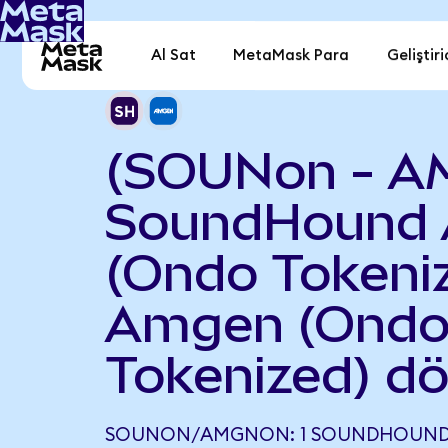
Al Sat
MetaMask Para
Geliştiri
(SOUNon - A
SoundHound 
(Ondo Tokeniz
Amgen (Ond
Tokenized) d
SOUNON/AMGNON: 1 SOUNDHOUND 