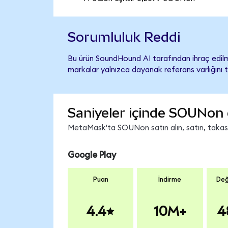
Sorumluluk Reddi
Bu ürün SoundHound AI tarafından ihraç edilme
markalar yalnızca dayanak referans varlığını 
Saniyeler içinde SOUNon 
MetaMask'ta SOUNon satın alın, satın, takas ed
Google Play
Puan
İndirme
Değ
4.4
10M+
4