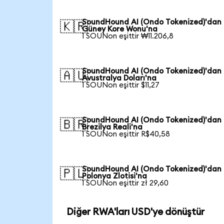
SoundHound AI (Ondo Tokenized)'dan
🇰🇷
Güney Kore Wonu'na
1 SOUNon eşittir ₩11.206,8
SoundHound AI (Ondo Tokenized)'dan
🇦🇺
Avustralya Doları'na
1 SOUNon eşittir $11,27
SoundHound AI (Ondo Tokenized)'dan
🇧🇷
Brezilya Reali'na
1 SOUNon eşittir R$40,58
SoundHound AI (Ondo Tokenized)'dan
🇵🇱
Polonya Zlotisi'na
1 SOUNon eşittir zł 29,60
Diğer RWA'ları USD'ye dönüştür