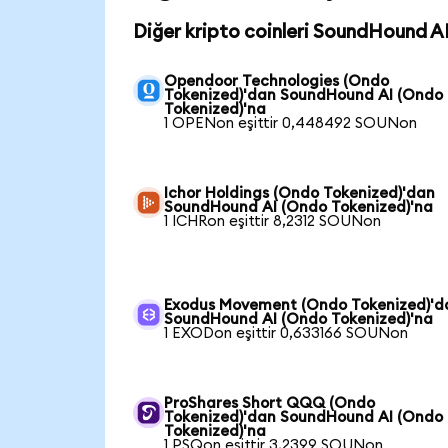
Diğer kripto coinleri SoundHound A
Opendoor Technologies (Ondo
Tokenized)'dan SoundHound AI (Ondo
Tokenized)'na
1 OPENon eşittir 0,448492 SOUNon
Ichor Holdings (Ondo Tokenized)'dan
SoundHound AI (Ondo Tokenized)'na
1 ICHRon eşittir 8,2312 SOUNon
Exodus Movement (Ondo Tokenized)'d
SoundHound AI (Ondo Tokenized)'na
1 EXODon eşittir 0,633166 SOUNon
ProShares Short QQQ (Ondo
Tokenized)'dan SoundHound AI (Ondo
Tokenized)'na
1 PSQon eşittir 3,2399 SOUNon