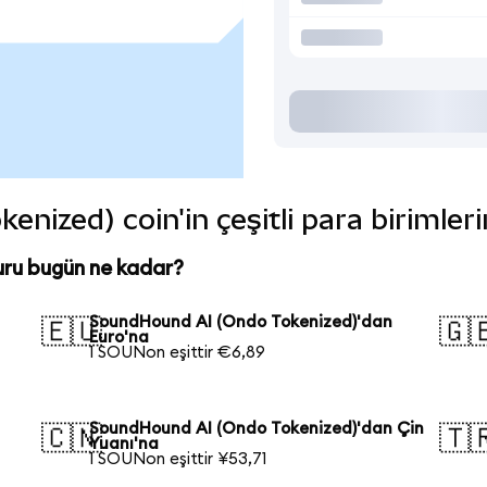
nized) coin'in çeşitli para birimler
ru bugün ne kadar?
SoundHound AI (Ondo Tokenized)'dan
🇪🇺
🇬
Euro'na
1 SOUNon eşittir €6,89
SoundHound AI (Ondo Tokenized)'dan Çin
🇨🇳
🇹
Yuanı'na
1 SOUNon eşittir ¥53,71