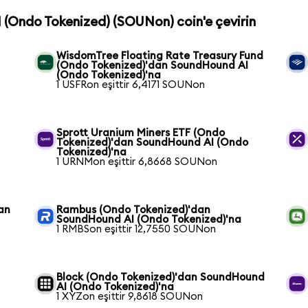
I (Ondo Tokenized) (SOUNon) coin'e çevirin
WisdomTree Floating Rate Treasury Fund
(Ondo Tokenized)'dan SoundHound AI
(Ondo Tokenized)'na
1 USFRon eşittir 6,4171 SOUNon
Sprott Uranium Miners ETF (Ondo
Tokenized)'dan SoundHound AI (Ondo
Tokenized)'na
1 URNMon eşittir 6,8668 SOUNon
an
Rambus (Ondo Tokenized)'dan
SoundHound AI (Ondo Tokenized)'na
1 RMBSon eşittir 12,7550 SOUNon
Block (Ondo Tokenized)'dan SoundHound
AI (Ondo Tokenized)'na
1 XYZon eşittir 9,8618 SOUNon