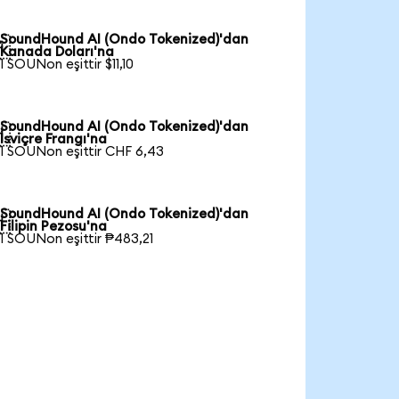
SoundHound AI (Ondo Tokenized)'dan

Kanada Doları'na
1 SOUNon eşittir $11,10
SoundHound AI (Ondo Tokenized)'dan

İsviçre Frangı'na
1 SOUNon eşittir CHF 6,43
SoundHound AI (Ondo Tokenized)'dan

Filipin Pezosu'na
1 SOUNon eşittir ₱483,21