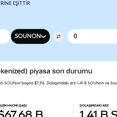
RINE EŞITTIR
SOUNON
kenized) piyasa son durumu
atı SOUNon başına $7,96. Dolaşımdaki arzı 1,41 B SOUNon ve S
İŞLEM HACMI
(24S)
DOLAŞIMDAKI ARZ
$67,68 B
1,41 B