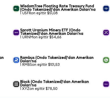
WisdomTree Floating Rate Treasury Fund
(Ondo Tokenized)'dan Amerikan Doları'na
1 USFRon eşittir $51,08
Sprott Uranium Miners ETF (Ondo
Tokenized)'dan Amerikan Doları'na
1 URNMon eşittir $54,66
an
Rambus (Ondo Tokenized)'dan Amerikan
Doları'na
1 RMBSon eşittir $101,53
Block (Ondo Tokenized)'dan Amerikan
Doları'na
1 XYZon eşittir $78,50