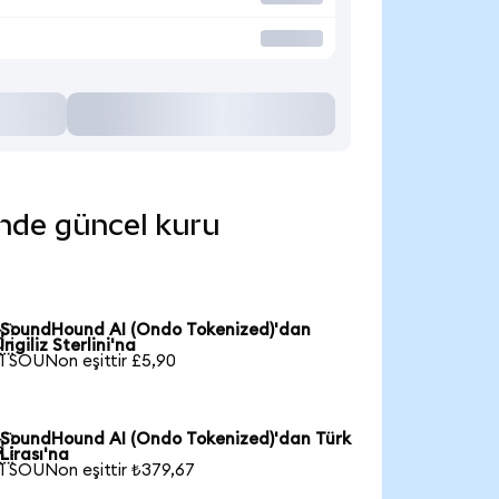
inde güncel kuru
SoundHound AI (Ondo Tokenized)'dan

İngiliz Sterlini'na
1 SOUNon eşittir £5,90
SoundHound AI (Ondo Tokenized)'dan Türk

Lirası'na
1 SOUNon eşittir ₺379,67