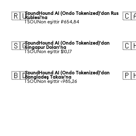
SoundHound AI (Ondo Tokenized)'dan Rus
🇷🇺
🇨
Rublesi'na
1 SOUNon eşittir ₽654,84
SoundHound AI (Ondo Tokenized)'dan
🇸🇬
🇨
Singapur Doları'na
1 SOUNon eşittir $10,17
SoundHound AI (Ondo Tokenized)'dan
🇧🇩
🇵
Bangladeş Takası'na
1 SOUNon eşittir ৳985,26