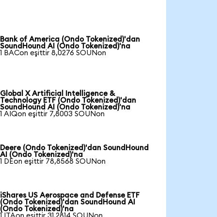
Bank of America (Ondo Tokenized)'dan
SoundHound AI (Ondo Tokenized)'na
1 BACon eşittir 8,0276 SOUNon
Global X Artificial Intelligence &
Technology ETF (Ondo Tokenized)'dan
SoundHound AI (Ondo Tokenized)'na
1 AIQon eşittir 7,8003 SOUNon
Deere (Ondo Tokenized)'dan SoundHound
AI (Ondo Tokenized)'na
1 DEon eşittir 78,8568 SOUNon
iShares US Aerospace and Defense ETF
(Ondo Tokenized)'dan SoundHound AI
(Ondo Tokenized)'na
1 ITAon eşittir 31,2814 SOUNon