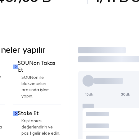
eler yapılır
İşlem Yap
SOUNon Takas
Et
e
SOUNon ile
blokzincirleri
arasında işlem
15dk
30dk
yapın.
Stake Et
Kriptonuzu
a
değerlendirin ve
pasif gelir elde edin.