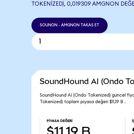
TOKENIZED), 0,019309 AMGNON DEĞE
SOUNON - AMGNON TAKAS ET
SoundHound AI (Ondo To
SoundHound AI (Ondo Tokenized) güncel fiy
Tokenized) toplam piyasa değeri $11,19 B .
PIYASA DEĞERI
$11,19 B