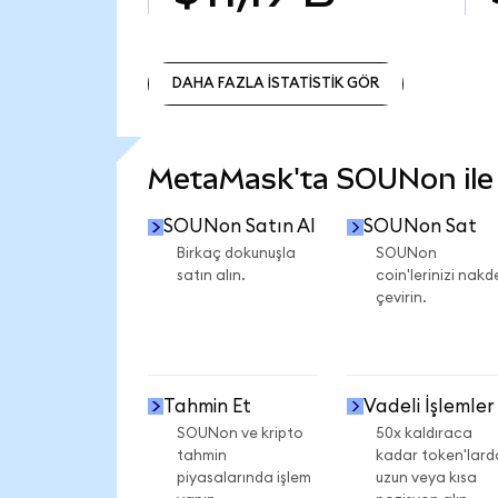
DAHA FAZLA İSTATİSTİK GÖR
DAHA FAZLA İSTATİSTİK GÖR
MetaMask'ta SOUNon ile n
SOUNon Satın Al
SOUNon Sat
Birkaç dokunuşla
SOUNon
satın alın.
coin'lerinizi nakd
çevirin.
Tahmin Et
Vadeli İşlemler
SOUNon ve kripto
50x kaldıraca
tahmin
kadar token'lard
piyasalarında işlem
uzun veya kısa