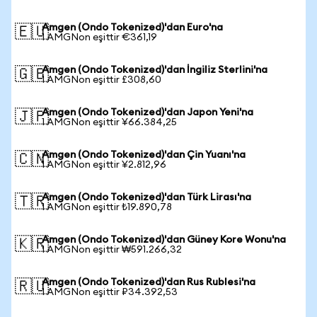
Amgen (Ondo Tokenized)'dan Euro'na
🇪🇺
1 AMGNon eşittir €361,19
Amgen (Ondo Tokenized)'dan İngiliz Sterlini'na
🇬🇧
1 AMGNon eşittir £308,60
Amgen (Ondo Tokenized)'dan Japon Yeni'na
🇯🇵
1 AMGNon eşittir ¥66.384,25
Amgen (Ondo Tokenized)'dan Çin Yuanı'na
🇨🇳
1 AMGNon eşittir ¥2.812,96
Amgen (Ondo Tokenized)'dan Türk Lirası'na
🇹🇷
1 AMGNon eşittir ₺19.890,78
Amgen (Ondo Tokenized)'dan Güney Kore Wonu'na
🇰🇷
1 AMGNon eşittir ₩591.266,32
Amgen (Ondo Tokenized)'dan Rus Rublesi'na
🇷🇺
1 AMGNon eşittir ₽34.392,53