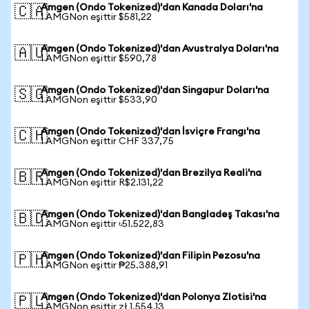
Amgen (Ondo Tokenized)'dan Kanada Doları'na
🇨🇦
1 AMGNon eşittir $581,22
Amgen (Ondo Tokenized)'dan Avustralya Doları'na
🇦🇺
1 AMGNon eşittir $590,78
Amgen (Ondo Tokenized)'dan Singapur Doları'na
🇸🇬
1 AMGNon eşittir $533,90
Amgen (Ondo Tokenized)'dan İsviçre Frangı'na
🇨🇭
1 AMGNon eşittir CHF 337,75
Amgen (Ondo Tokenized)'dan Brezilya Reali'na
🇧🇷
1 AMGNon eşittir R$2.131,22
Amgen (Ondo Tokenized)'dan Bangladeş Takası'na
🇧🇩
1 AMGNon eşittir ৳51.522,83
Amgen (Ondo Tokenized)'dan Filipin Pezosu'na
🇵🇭
1 AMGNon eşittir ₱25.388,91
Amgen (Ondo Tokenized)'dan Polonya Zlotisi'na
🇵🇱
1 AMGNon eşittir zł 1.554,13