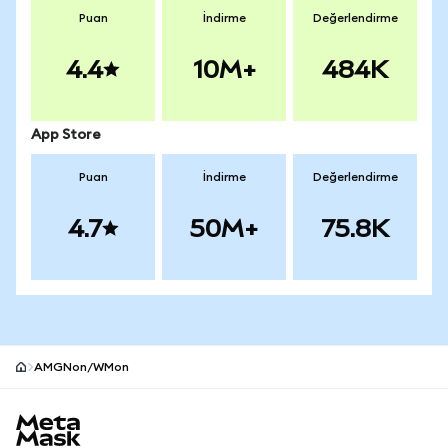
Puan
İndirme
Değerlendirme
4.4
10M+
484K
App Store
Puan
İndirme
Değerlendirme
4.7
50M+
75.8K
AMGNon/WMon
MetaMask site alt bilgisi