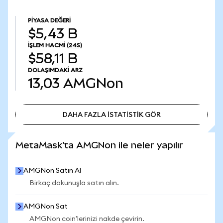
PIYASA DEĞERI
$5,43 B
İŞLEM HACMI
(24S)
$58,11 B
DOLAŞIMDAKI ARZ
13,03
AMGNon
DAHA FAZLA İSTATİSTİK GÖR
DAHA FAZLA İSTATİSTİK GÖR
MetaMask'ta AMGNon ile neler yapılır
AMGNon Satın Al
Birkaç dokunuşla satın alın.
AMGNon Sat
AMGNon coin'lerinizi nakde çevirin.