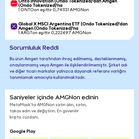
Onto Innovation (Ondo Tokenized)'dan Amgen
(Ondo Tokenized)'na
1 ONTOon eşittir 0,741131 AMGNon
Global X MSCI Argentina ETF (Ondo Tokenized)'dan
Amgen (Ondo Tokenized)'na
1 ARGTon eşittir 0,222697 AMGNon
Sorumluluk Reddi
Bu ürün Amgen tarafından ihraç edilmemiş, desteklenmemiş,
onaylanmamış veya Amgen ile ilişkilendirilmemiştir. Şirket adı
ve diğer ticari markalar yalnızca dayanak referans varlığını
tanımlamak amacıyla kullanılmaktadır.
Saniyeler içinde AMGNon edinin
MetaMask'ta AMGNon satın alın, satın,
takas edin ve değiştirin. En güvenilir
kripto cüzdanı.
Google Play