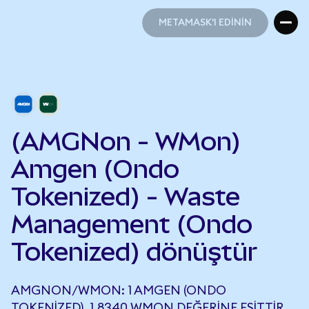
METAMASK'I EDİNİN
METAMASK'I EDİNİN
(AMGNon - WMon)
Amgen (Ondo
Tokenized) - Waste
Management (Ondo
Tokenized) dönüştür
AMGNON/WMON: 1 AMGEN (ONDO
TOKENIZED), 1,8340 WMON DEĞERINE EŞITTIR