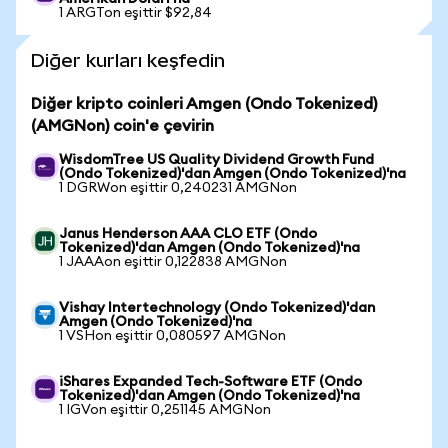
1 ARGTon eşittir $92,84
Diğer kurları keşfedin
Diğer kripto coinleri Amgen (Ondo Tokenized)
(AMGNon) coin'e çevirin
WisdomTree US Quality Dividend Growth Fund
(Ondo Tokenized)'dan Amgen (Ondo Tokenized)'na
1 DGRWon eşittir 0,240231 AMGNon
Janus Henderson AAA CLO ETF (Ondo
Tokenized)'dan Amgen (Ondo Tokenized)'na
1 JAAAon eşittir 0,122838 AMGNon
Vishay Intertechnology (Ondo Tokenized)'dan
Amgen (Ondo Tokenized)'na
1 VSHon eşittir 0,080597 AMGNon
iShares Expanded Tech-Software ETF (Ondo
Tokenized)'dan Amgen (Ondo Tokenized)'na
1 IGVon eşittir 0,251145 AMGNon