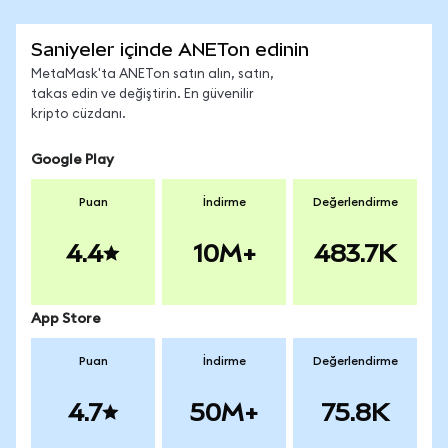
Saniyeler içinde ANETon edinin
MetaMask'ta ANETon satın alın, satın,
takas edin ve değiştirin. En güvenilir
kripto cüzdanı.
Google Play
Puan
İndirme
Değerlendirme
4.4
10M+
483.7K
App Store
Puan
İndirme
Değerlendirme
4.7
50M+
75.8K