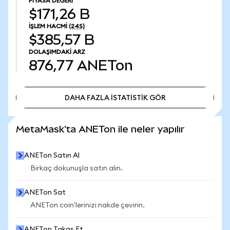
PIYASA DEĞERI
$171,26 B
İŞLEM HACMI
(24S)
$385,57 B
DOLAŞIMDAKI ARZ
876,77
ANETon
DAHA FAZLA İSTATİSTİK GÖR
DAHA FAZLA İSTATİSTİK GÖR
MetaMask'ta ANETon ile neler yapılır
ANETon Satın Al
Birkaç dokunuşla satın alın.
ANETon Sat
ANETon coin'lerinizi nakde çevirin.
ANETon Takas Et