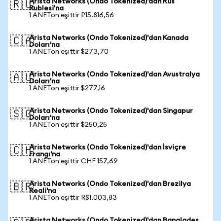
Arista Networks (Ondo Tokenized)'dan Rus
🇷🇺
Rublesi'na
1 ANETon eşittir ₽15.816,56
Arista Networks (Ondo Tokenized)'dan Kanada
🇨🇦
Doları'na
1 ANETon eşittir $273,70
Arista Networks (Ondo Tokenized)'dan Avustralya
🇦🇺
Doları'na
1 ANETon eşittir $277,16
Arista Networks (Ondo Tokenized)'dan Singapur
🇸🇬
Doları'na
1 ANETon eşittir $250,25
Arista Networks (Ondo Tokenized)'dan İsviçre
🇨🇭
Frangı'na
1 ANETon eşittir CHF 157,69
Arista Networks (Ondo Tokenized)'dan Brezilya
🇧🇷
Reali'na
1 ANETon eşittir R$1.003,83
Arista Networks (Ondo Tokenized)'dan Bangladeş