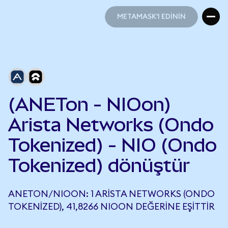
METAMASK'I EDİNİN
METAMASK'I EDİNİN
(ANETon - NIOon)
Arista Networks (Ondo
Tokenized) - NIO (Ondo
Tokenized) dönüştür
ANETON/NIOON: 1 ARISTA NETWORKS (ONDO
TOKENIZED), 41,8266 NIOON DEĞERINE EŞITTIR