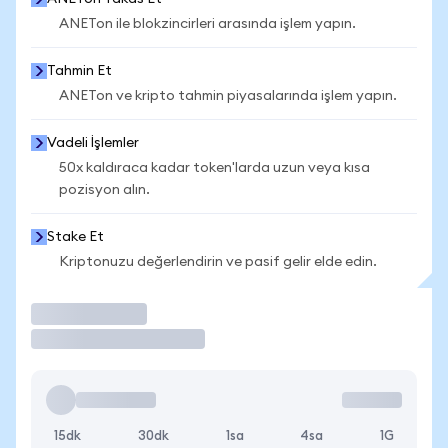
ANETon ile blokzincirleri arasında işlem yapın.
Tahmin Et
ANETon ve kripto tahmin piyasalarında işlem yapın.
Vadeli İşlemler
50x kaldıraca kadar token'larda uzun veya kısa
pozisyon alın.
Stake Et
Kriptonuzu değerlendirin ve pasif gelir elde edin.
İşlem Yap
15dk
30dk
1sa
4sa
1G