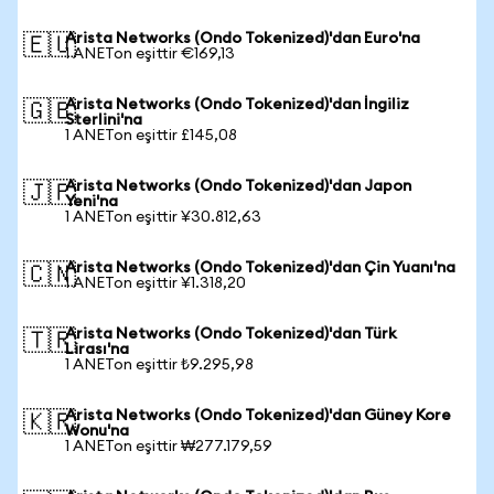
Arista Networks (Ondo Tokenized)'dan Euro'na
🇪🇺
1 ANETon eşittir €169,13
Arista Networks (Ondo Tokenized)'dan İngiliz
🇬🇧
Sterlini'na
1 ANETon eşittir £145,08
Arista Networks (Ondo Tokenized)'dan Japon
🇯🇵
Yeni'na
1 ANETon eşittir ¥30.812,63
Arista Networks (Ondo Tokenized)'dan Çin Yuanı'na
🇨🇳
1 ANETon eşittir ¥1.318,20
Arista Networks (Ondo Tokenized)'dan Türk
🇹🇷
Lirası'na
1 ANETon eşittir ₺9.295,98
Arista Networks (Ondo Tokenized)'dan Güney Kore
🇰🇷
Wonu'na
1 ANETon eşittir ₩277.179,59