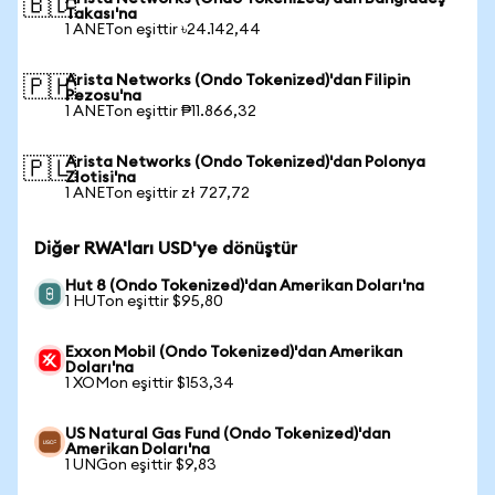
🇧🇩
Takası'na
1 ANETon eşittir ৳24.142,44
Arista Networks (Ondo Tokenized)'dan Filipin
🇵🇭
Pezosu'na
1 ANETon eşittir ₱11.866,32
Arista Networks (Ondo Tokenized)'dan Polonya
🇵🇱
Zlotisi'na
1 ANETon eşittir zł 727,72
Diğer RWA'ları USD'ye dönüştür
Hut 8 (Ondo Tokenized)'dan Amerikan Doları'na
1 HUTon eşittir $95,80
Exxon Mobil (Ondo Tokenized)'dan Amerikan
Doları'na
1 XOMon eşittir $153,34
US Natural Gas Fund (Ondo Tokenized)'dan
Amerikan Doları'na
1 UNGon eşittir $9,83