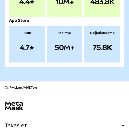
4.4
10M+
483.8K
App Store
Puan
İndirme
Değerlendirme
4.7
50M+
75.8K
PALLon/ANETon
MetaMask site alt bilgisi
Takas et