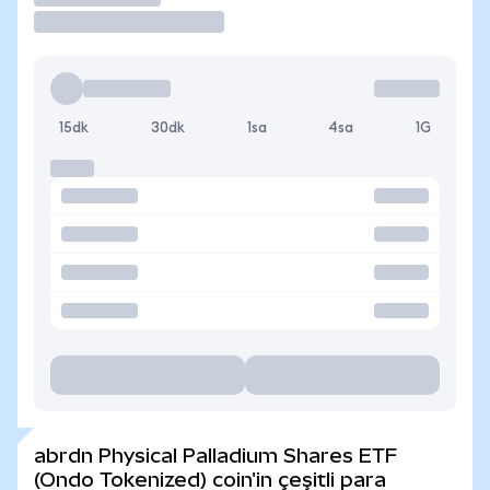
15dk
30dk
1sa
4sa
1G
abrdn Physical Palladium Shares ETF
(Ondo Tokenized) coin'in çeşitli para