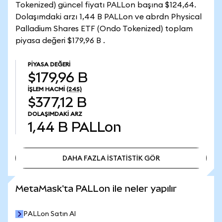
Tokenized) güncel fiyatı PALLon başına $124,64.
Dolaşımdaki arzı 1,44 B PALLon ve abrdn Physical
Palladium Shares ETF (Ondo Tokenized) toplam
piyasa değeri $179,96 B .
PIYASA DEĞERI
$179,96 B
İŞLEM HACMI
(24S)
$377,12 B
DOLAŞIMDAKI ARZ
1,44 B
PALLon
DAHA FAZLA İSTATİSTİK GÖR
DAHA FAZLA İSTATİSTİK GÖR
MetaMask'ta PALLon ile neler yapılır
PALLon Satın Al