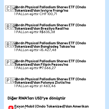
abrdn Physical Palladium Shares ETF (Ondo
🇨🇭
Tokenized)'dan İsviçre Frangı'na
1 PALLon eşittir CHF 100,71
abrdn Physical Palladium Shares ETF (Ondo
🇧🇷
Tokenized)'dan Brezilya Reali'na
1 PALLon eşittir R$635,38
abrdn Physical Palladium Shares ETF (Ondo
🇧🇩
Tokenized)'dan Bangladeş Takası'na
1 PALLon eşittir ৳15.427,48
abrdn Physical Palladium Shares ETF (Ondo
🇵🇭
Tokenized)'dan Filipin Pezosu'na
1 PALLon eşittir ₱7.566,27
abrdn Physical Palladium Shares ETF (Ondo
🇵🇱
Tokenized)'dan Polonya Zlotisi'na
1 PALLon eşittir zł 463,46
Diğer RWA'ları USD'ye dönüştür
Exxon Mobil (Ondo Tokenized)'dan Amerikan