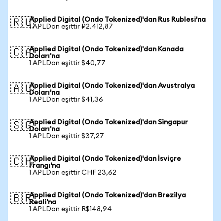
Applied Digital (Ondo Tokenized)'dan Rus Rublesi'na
🇷🇺
1 APLDon eşittir ₽2.412,87
Applied Digital (Ondo Tokenized)'dan Kanada
🇨🇦
Doları'na
1 APLDon eşittir $40,77
Applied Digital (Ondo Tokenized)'dan Avustralya
🇦🇺
Doları'na
1 APLDon eşittir $41,36
Applied Digital (Ondo Tokenized)'dan Singapur
🇸🇬
Doları'na
1 APLDon eşittir $37,27
Applied Digital (Ondo Tokenized)'dan İsviçre
🇨🇭
Frangı'na
1 APLDon eşittir CHF 23,62
Applied Digital (Ondo Tokenized)'dan Brezilya
🇧🇷
Reali'na
1 APLDon eşittir R$148,94