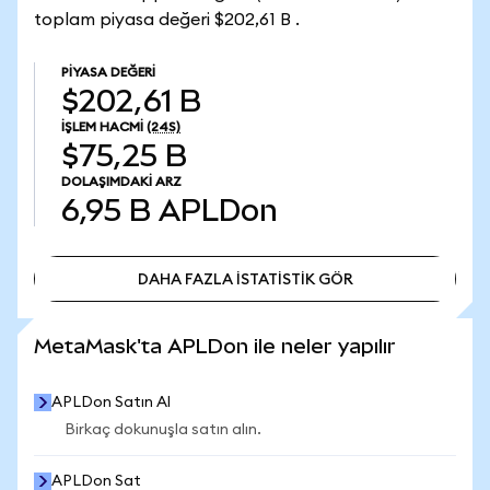
toplam piyasa değeri $202,61 B .
PIYASA DEĞERI
$202,61 B
İŞLEM HACMI
(24S)
$75,25 B
DOLAŞIMDAKI ARZ
6,95 B
APLDon
DAHA FAZLA İSTATİSTİK GÖR
DAHA FAZLA İSTATİSTİK GÖR
MetaMask'ta APLDon ile neler yapılır
APLDon Satın Al
Birkaç dokunuşla satın alın.
APLDon Sat