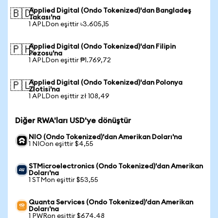
Applied Digital (Ondo Tokenized)'dan Bangladeş
🇧🇩
Takası'na
1 APLDon eşittir ৳3.605,15
Applied Digital (Ondo Tokenized)'dan Filipin
🇵🇭
Pezosu'na
1 APLDon eşittir ₱1.769,72
Applied Digital (Ondo Tokenized)'dan Polonya
🇵🇱
Zlotisi'na
1 APLDon eşittir zł 108,49
Diğer RWA'ları USD'ye dönüştür
NIO (Ondo Tokenized)'dan Amerikan Doları'na
1 NIOon eşittir $4,55
STMicroelectronics (Ondo Tokenized)'dan Amerikan
Doları'na
1 STMon eşittir $53,55
Quanta Services (Ondo Tokenized)'dan Amerikan
Doları'na
1 PWRon eşittir $674,48