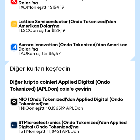
Doları'na
1 XOMon eşittir $154,19
Lattice Semiconductor (Ondo Tokenized)'dan
Amerikan Doları'na
1 LSCCon eşittir $129,19
Aurora Innovation (Ondo Tokenized)'dan Amerikan
Doları'na
1 AURon eşittir $6,67
Diğer kurları keşfedin
Diğer kripto coinleri Applied Digital (Ondo
Tokenized) (APLDon) coin'e çevirin
NIO (Ondo Tokenized)'dan Applied Digital (Ondo
Tokenized)'na
1 NIOon eşittir 0,156519 APLDon
STMicroelectronics (Ondo Tokenized)'dan Applied
Digital (Ondo Tokenized)'na
1 STMon eşittir 1,8421 APLDon