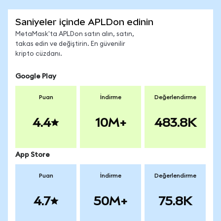
Saniyeler içinde APLDon edinin
MetaMask'ta APLDon satın alın, satın,
takas edin ve değiştirin. En güvenilir
kripto cüzdanı.
Google Play
Puan
İndirme
Değerlendirme
4.4
10M+
483.8K
App Store
Puan
İndirme
Değerlendirme
4.7
50M+
75.8K