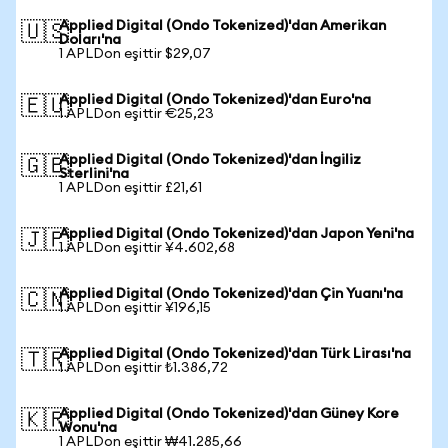
Applied Digital (Ondo Tokenized)'dan Amerikan
🇺🇸
Doları'na
1 APLDon eşittir $29,07
Applied Digital (Ondo Tokenized)'dan Euro'na
🇪🇺
1 APLDon eşittir €25,23
Applied Digital (Ondo Tokenized)'dan İngiliz
🇬🇧
Sterlini'na
1 APLDon eşittir £21,61
Applied Digital (Ondo Tokenized)'dan Japon Yeni'na
🇯🇵
1 APLDon eşittir ¥4.602,68
Applied Digital (Ondo Tokenized)'dan Çin Yuanı'na
🇨🇳
1 APLDon eşittir ¥196,15
Applied Digital (Ondo Tokenized)'dan Türk Lirası'na
🇹🇷
1 APLDon eşittir ₺1.386,72
Applied Digital (Ondo Tokenized)'dan Güney Kore
🇰🇷
Wonu'na
1 APLDon eşittir ₩41.285,66