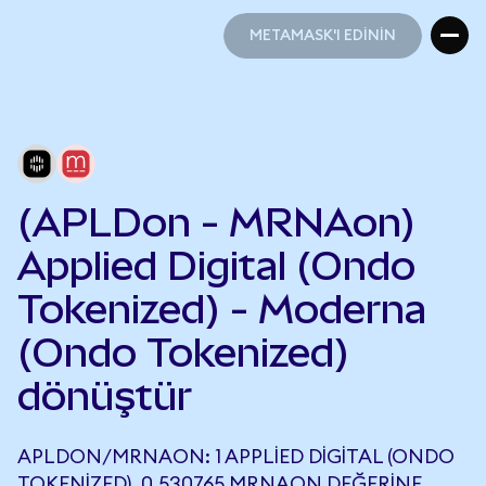
METAMASK'I EDİNİN
METAMASK'I EDİNİN
(APLDon - MRNAon)
Applied Digital (Ondo
Tokenized) - Moderna
(Ondo Tokenized)
dönüştür
APLDON/MRNAON: 1 APPLIED DIGITAL (ONDO
TOKENIZED), 0,530765 MRNAON DEĞERINE