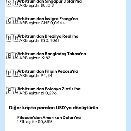
Arbitrum'dan Singapur Doları'na
🇸🇬
1 ARB eşittir $0,1018
Arbitrum'dan İsviçre Frangı'na
🇨🇭
1 ARB eşittir CHF 0,0644
Arbitrum'dan Brezilya Reali'na
🇧🇷
1 ARB eşittir R$0,4061
Arbitrum'dan Bangladeş Takası'na
🇧🇩
1 ARB eşittir ৳9,83
Arbitrum'dan Filipin Pezosu'na
🇵🇭
1 ARB eşittir ₱4,84
Arbitrum'dan Polonya Zlotisi'na
🇵🇱
1 ARB eşittir zł 0,296
Diğer kripto paraları USD'ye dönüştürün
Filecoin'dan Amerikan Doları'na
1 FIL eşittir $0,6815