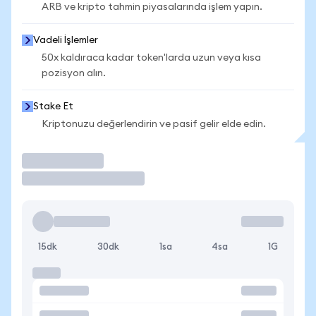
ARB ve kripto tahmin piyasalarında işlem yapın.
Vadeli İşlemler
50x kaldıraca kadar token'larda uzun veya kısa
pozisyon alın.
Stake Et
Kriptonuzu değerlendirin ve pasif gelir elde edin.
İşlem Yap
15dk
30dk
1sa
4sa
1G