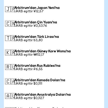
Arbitrum'dan Japon Yeni'na
🇯🇵
1 ARB eşittir ¥12,57
Arbitrum'dan Çin Yuanı'na
🇨🇳
1 ARB eşittir ¥0,5376
Arbitrum'dan Türk Lirası'na
🇹🇷
1 ARB eşittir ₺3,80
Arbitrum'dan Güney Kore Wonu'na
🇰🇷
1 ARB eşittir ₩112,17
Arbitrum'dan Rus Rublesi'na
🇷🇺
1 ARB eşittir ₽6,55
Arbitrum'dan Kanada Doları'na
🇨🇦
1 ARB eşittir $0,1111
Arbitrum'dan Avustralya Doları'na
🇦🇺
1 ARB eşittir $0,1127