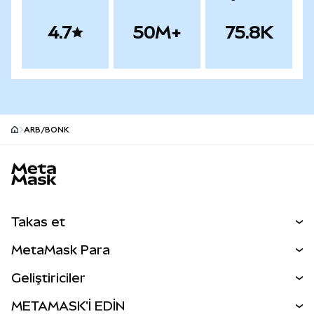
4.7
50M+
75.8K
ARB/BONK
MetaMask site alt bilgisi
Takas et
Takas İşlemleri
MetaMask Para
Tahmin Et
YENİ
Kripto Al
Geliştiriciler
Perps
YENİ
MetaMask Kart
Dökümantasyon
METAMASK'İ EDİN
RWA'lar