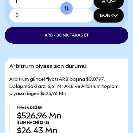
ARB
BONK
ARB - BONK TAKAS ET
Arbitrum piyasa son durumu
Arbitrum güncel fiyatı ARB başına $0,0797.
Dolaşımdaki arzı 6,61 Mr ARB ve Arbitrum toplam
piyasa değeri $526,96 Mn .
PIYASA DEĞERI
$526,96 Mn
İŞLEM HACMI
(24S)
$26,43 Mn