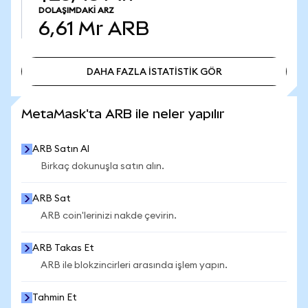
DOLAŞIMDAKI ARZ
6,61 Mr
ARB
DAHA FAZLA İSTATİSTİK GÖR
DAHA FAZLA İSTATİSTİK GÖR
MetaMask'ta ARB ile neler yapılır
ARB Satın Al
Birkaç dokunuşla satın alın.
ARB Sat
ARB coin'lerinizi nakde çevirin.
ARB Takas Et
ARB ile blokzincirleri arasında işlem yapın.
Tahmin Et