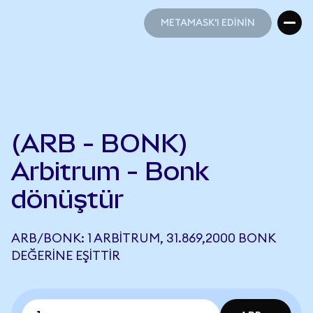
METAMASK'I EDİNİN
METAMASK'I EDİNİN
(ARB - BONK)
Arbitrum - Bonk
dönüştür
ARB/BONK: 1 ARBITRUM, 31.869,2000 BONK
DEĞERINE EŞITTIR