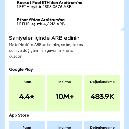
Rocket Pool ETH'dan Arbitrum'na
1 RETH eşittir 28118,0576 ARB
Ether fi'dan Arbitrum'na
1 ETHFI eşittir 4,8213 ARB
Saniyeler içinde ARB edinin
MetaMask'ta ARB satın alın, satın, takas
edin ve değiştirin. En güvenilir kripto
cüzdanı.
Google Play
Puan
İndirme
Değerlendirme
4.4
10M+
483.9K
App Store
Puan
İndirme
Değerlendirme