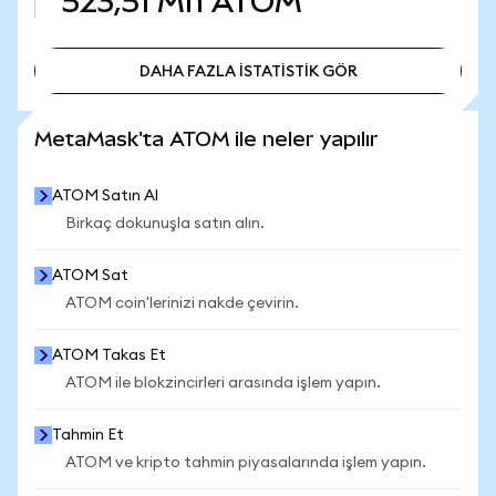
523,51 Mn
ATOM
DAHA FAZLA İSTATİSTİK GÖR
DAHA FAZLA İSTATİSTİK GÖR
MetaMask'ta ATOM ile neler yapılır
ATOM Satın Al
Birkaç dokunuşla satın alın.
ATOM Sat
ATOM coin'lerinizi nakde çevirin.
ATOM Takas Et
ATOM ile blokzincirleri arasında işlem yapın.
Tahmin Et
ATOM ve kripto tahmin piyasalarında işlem yapın.