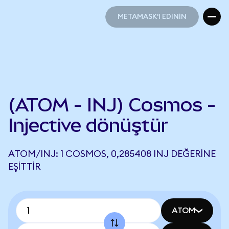
METAMASK'I EDİNİN
METAMASK'I EDİNİN
(ATOM - INJ) Cosmos -
Injective dönüştür
ATOM/INJ: 1 COSMOS, 0,285408 INJ DEĞERINE
EŞITTIR
ATOM