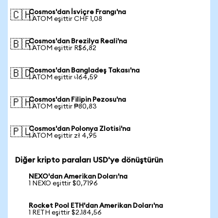
Cosmos'dan İsviçre Frangı'na
🇨🇭
1 ATOM eşittir CHF 1,08
Cosmos'dan Brezilya Reali'na
🇧🇷
1 ATOM eşittir R$6,82
Cosmos'dan Bangladeş Takası'na
🇧🇩
1 ATOM eşittir ৳164,59
Cosmos'dan Filipin Pezosu'na
🇵🇭
1 ATOM eşittir ₱80,83
Cosmos'dan Polonya Zlotisi'na
🇵🇱
1 ATOM eşittir zł 4,95
Diğer kripto paraları USD'ye dönüştürün
NEXO'dan Amerikan Doları'na
1 NEXO eşittir $0,7196
Rocket Pool ETH'dan Amerikan Doları'na
1 RETH eşittir $2.184,56