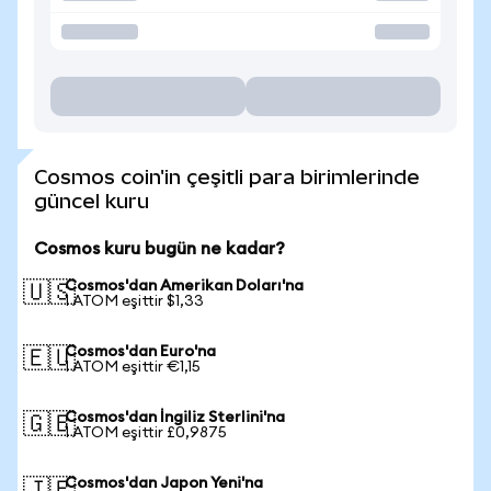
Cosmos coin'in çeşitli para birimlerinde
güncel kuru
Cosmos kuru bugün ne kadar?
Cosmos'dan Amerikan Doları'na
🇺🇸
1 ATOM eşittir $1,33
Cosmos'dan Euro'na
🇪🇺
1 ATOM eşittir €1,15
Cosmos'dan İngiliz Sterlini'na
🇬🇧
1 ATOM eşittir £0,9875
Cosmos'dan Japon Yeni'na