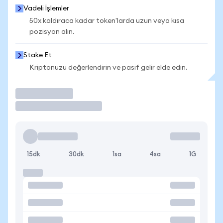
Vadeli İşlemler
50x kaldıraca kadar token'larda uzun veya kısa
pozisyon alın.
Stake Et
Kriptonuzu değerlendirin ve pasif gelir elde edin.
İşlem Yap
15dk
30dk
1sa
4sa
1G