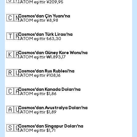
🇯🇵
1 ATOM eşittir ¥209,95
Cosmos'dan Çin Yuanı'na
🇨🇳
1 ATOM eşittir ¥8,98
Cosmos'dan Türk Lirası'na
🇹🇷
1 ATOM eşittir ₺63,30
Cosmos'dan Güney Kore Wonu'na
🇰🇷
1 ATOM eşittir ₩1.893,17
Cosmos'dan Rus Rublesi'na
🇷🇺
1 ATOM eşittir ₽108,16
Cosmos'dan Kanada Doları'na
🇨🇦
1 ATOM eşittir $1,86
Cosmos'dan Avustralya Doları'na
🇦🇺
1 ATOM eşittir $1,89
Cosmos'dan Singapur Doları'na
🇸🇬
1 ATOM eşittir $1,71