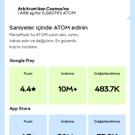
Arbitrum'dan Cosmos'na
1 ARB eşittir 0,060793 ATOM
Saniyeler içinde ATOM edinin
MetaMask'ta ATOM satın alın, satın,
takas edin ve değiştirin. En güvenilir
kripto cüzdanı.
Google Play
Puan
İndirme
Değerlendirme
4.4
10M+
483.7K
App Store
Puan
İndirme
Değerlendirme