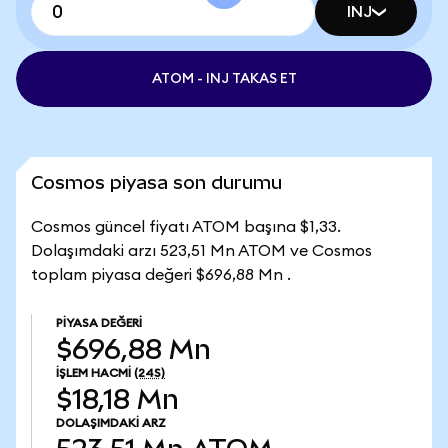
INJ
ATOM - INJ TAKAS ET
Cosmos piyasa son durumu
Cosmos güncel fiyatı ATOM başına $1,33.
Dolaşımdaki arzı 523,51 Mn ATOM ve Cosmos
toplam piyasa değeri $696,88 Mn .
PIYASA DEĞERI
$696,88 Mn
İŞLEM HACMI
(24S)
$18,18 Mn
DOLAŞIMDAKI ARZ