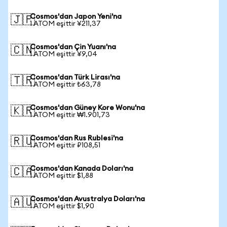
Cosmos'dan Japon Yeni'na
🇯🇵
1 ATOM eşittir ¥211,37
Cosmos'dan Çin Yuanı'na
🇨🇳
1 ATOM eşittir ¥9,04
Cosmos'dan Türk Lirası'na
🇹🇷
1 ATOM eşittir ₺63,78
Cosmos'dan Güney Kore Wonu'na
🇰🇷
1 ATOM eşittir ₩1.901,73
Cosmos'dan Rus Rublesi'na
🇷🇺
1 ATOM eşittir ₽108,51
Cosmos'dan Kanada Doları'na
🇨🇦
1 ATOM eşittir $1,88
Cosmos'dan Avustralya Doları'na
🇦🇺
1 ATOM eşittir $1,90