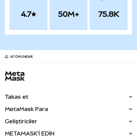
4.7
50M+
75.8K
ATOM/NEAR
MetaMask site alt bilgisi
Takas et
Takas İşlemleri
MetaMask Para
Tahmin Et
YENİ
Kripto Al
Geliştiriciler
Perps
YENİ
MetaMask Kart
Dökümantasyon
METAMASK'İ EDİN
RWA'lar