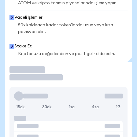
ATOM ve kripto tahmin piyasalarında işlem yapın.
Vadeli İşlemler
50x kaldıraca kadar token'larda uzun veya kısa
pozisyon alın.
Stake Et
Kriptonuzu değerlendirin ve pasif gelir elde edin.
İşlem Yap
15dk
30dk
1sa
4sa
1G