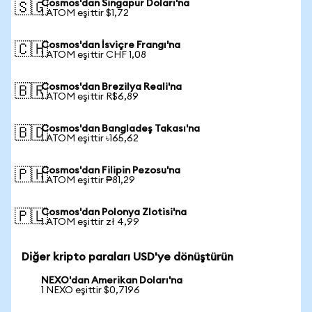
Cosmos'dan Singapur Doları'na
🇸🇬
1 ATOM eşittir $1,72
Cosmos'dan İsviçre Frangı'na
🇨🇭
1 ATOM eşittir CHF 1,08
Cosmos'dan Brezilya Reali'na
🇧🇷
1 ATOM eşittir R$6,89
Cosmos'dan Bangladeş Takası'na
🇧🇩
1 ATOM eşittir ৳165,62
Cosmos'dan Filipin Pezosu'na
🇵🇭
1 ATOM eşittir ₱81,29
Cosmos'dan Polonya Zlotisi'na
🇵🇱
1 ATOM eşittir zł 4,99
Diğer kripto paraları USD'ye dönüştürün
NEXO'dan Amerikan Doları'na
1 NEXO eşittir $0,7196