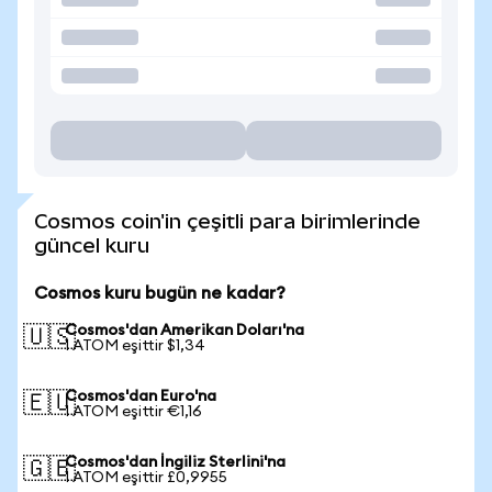
Cosmos coin'in çeşitli para birimlerinde
güncel kuru
Cosmos kuru bugün ne kadar?
Cosmos'dan Amerikan Doları'na
🇺🇸
1 ATOM eşittir $1,34
Cosmos'dan Euro'na
🇪🇺
1 ATOM eşittir €1,16
Cosmos'dan İngiliz Sterlini'na
🇬🇧
1 ATOM eşittir £0,9955