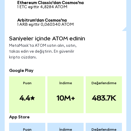
Ethereum Classic'dan Cosmos'na
1 ETC eşittir 4,8284 ATOM
Arbitrum'dan Cosmos'na
1 ARB eşittir 0,060340 ATOM
Saniyeler içinde ATOM edinin
MetaMask'ta ATOM satın alın, satın,
takas edin ve değiştirin. En güvenilir
kripto cüzdanı.
Google Play
Puan
İndirme
Değerlendirme
4.4
10M+
483.7K
App Store
Puan
İndirme
Değerlendirme