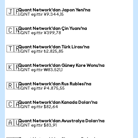
Quant Network'dan Japon Yeni'na
🇯🇵
1 QNT eşittir ¥9.344,15
Quant Network'dan Çin Yuanı'na
🇨🇳
1 QNT eşittir ¥399,78
Quant Network'dan Türk Lirası'na
🇹🇷
1 QNT eşittir ₺2.825,85
Quant Network'dan Güney Kore Wonu'na
🇰🇷
1 QNT eşittir ₩83.521,1
Quant Network'dan Rus Rublesi'na
🇷🇺
1 QNT eşittir ₽4.875,55
Quant Network'dan Kanada Doları'na
🇨🇦
1 QNT eşittir $82,64
Quant Network'dan Avustralya Doları'na
🇦🇺
1 QNT eşittir $83,91