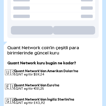
Quant Network coin'in çeşitli para
birimlerinde güncel kuru
Quant Network kuru bugün ne kadar?
Quant Network'dan Amerikan Doları'na
🇺🇸
1 QNT eşittir $59,24
Quant Network'dan Euro'na
🇪🇺
1 QNT eşittir €51,25
Quant Network'dan İngiliz Sterlini'na
🇬🇧
1 QNT eşittir £43,92