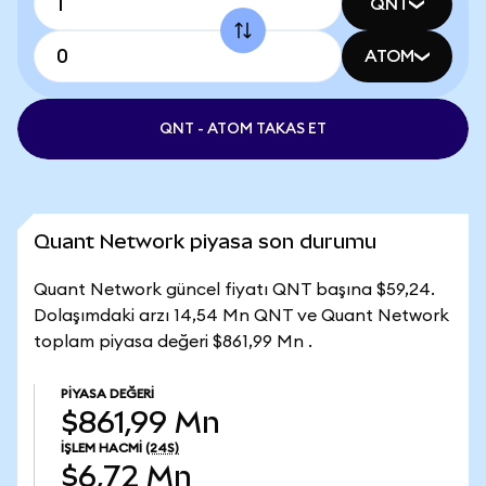
QNT
ATOM
QNT - ATOM TAKAS ET
Quant Network piyasa son durumu
Quant Network güncel fiyatı QNT başına $59,24.
Dolaşımdaki arzı 14,54 Mn QNT ve Quant Network
toplam piyasa değeri $861,99 Mn .
PIYASA DEĞERI
$861,99 Mn
İŞLEM HACMI
(24S)
$6,72 Mn