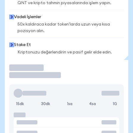
QNT ve kripto tahmin piyasalarında işlem yapın.
Vadeli İşlemler
50x kaldıraca kadar token'larda uzun veya kısa
pozisyon alın.
Stake Et
Kriptonuzu değerlendirin ve pasif gelir elde edin.
İşlem Yap
15dk
30dk
1sa
4sa
1G