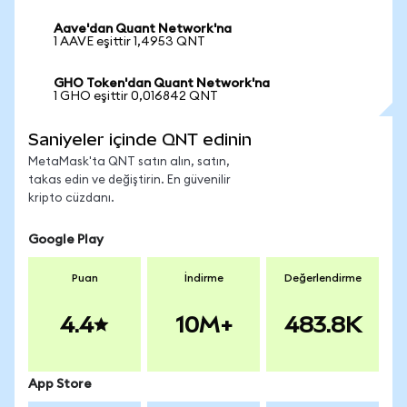
Aave'dan Quant Network'na
1 AAVE eşittir 1,4953 QNT
GHO Token'dan Quant Network'na
1 GHO eşittir 0,016842 QNT
Saniyeler içinde QNT edinin
MetaMask'ta QNT satın alın, satın,
takas edin ve değiştirin. En güvenilir
kripto cüzdanı.
Google Play
Puan
İndirme
Değerlendirme
4.4
10M+
483.8K
App Store