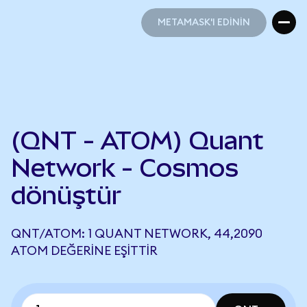
METAMASK'I EDİNİN
METAMASK'I EDİNİN
(QNT - ATOM) Quant
Network - Cosmos
dönüştür
QNT/ATOM: 1 QUANT NETWORK, 44,2090
ATOM DEĞERINE EŞITTIR