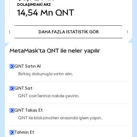
DOLAŞIMDAKI ARZ
14,54 Mn
QNT
DAHA FAZLA İSTATİSTİK GÖR
DAHA FAZLA İSTATİSTİK GÖR
MetaMask'ta QNT ile neler yapılır
QNT Satın Al
Birkaç dokunuşla satın alın.
QNT Sat
QNT coin'lerinizi nakde çevirin.
QNT Takas Et
QNT ile blokzincirleri arasında işlem yapın.
Tahmin Et