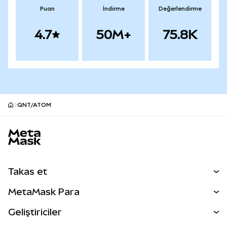
Puan
İndirme
Değerlendirme
4.7
50M+
75.8K
QNT/ATOM
MetaMask site alt bilgisi
Takas et
Takas İşlemleri
MetaMask Para
Tahmin Et
YENİ
Kripto Al
Geliştiriciler
Perps
YENİ
MetaMask Kart
Dökümantasyon