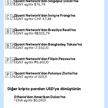
Quant Network'dan Singapur Doları'na
🇸🇬
1 QNT eşittir $75,74
Quant Network'dan İsviçre Frangı'na
🇨🇭
1 QNT eşittir CHF 47,88
Quant Network'dan Brezilya Reali'na
🇧🇷
1 QNT eşittir R$302,79
Quant Network'dan Bangladeş Takası'na
🇧🇩
1 QNT eşittir ৳7.332,51
Quant Network'dan Filipin Pezosu'na
🇵🇭
1 QNT eşittir ₱3.601,10
Quant Network'dan Polonya Zlotisi'na
🇵🇱
1 QNT eşittir zł 220,11
Diğer kripto paraları USD'ye dönüştürün
Ethena'dan Amerikan Doları'na
1 ENA eşittir $0,0921