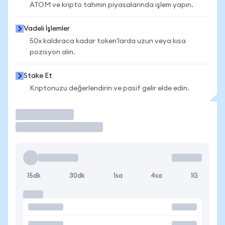
ATOM ve kripto tahmin piyasalarında işlem yapın.
Vadeli İşlemler
50x kaldıraca kadar token'larda uzun veya kısa
pozisyon alın.
Stake Et
Kriptonuzu değerlendirin ve pasif gelir elde edin.
İşlem Yap
15dk
30dk
1sa
4sa
1G