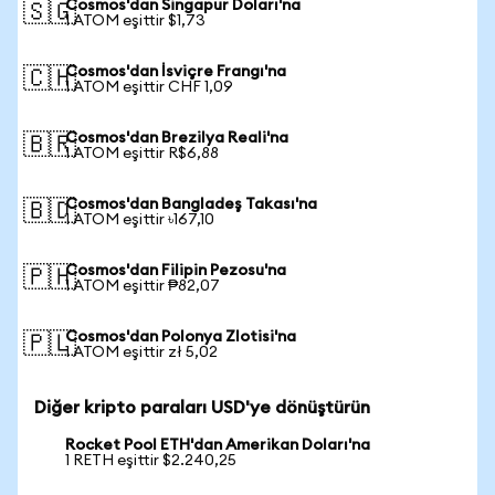
Cosmos'dan Singapur Doları'na
🇸🇬
1 ATOM eşittir $1,73
Cosmos'dan İsviçre Frangı'na
🇨🇭
1 ATOM eşittir CHF 1,09
Cosmos'dan Brezilya Reali'na
🇧🇷
1 ATOM eşittir R$6,88
Cosmos'dan Bangladeş Takası'na
🇧🇩
1 ATOM eşittir ৳167,10
Cosmos'dan Filipin Pezosu'na
🇵🇭
1 ATOM eşittir ₱82,07
Cosmos'dan Polonya Zlotisi'na
🇵🇱
1 ATOM eşittir zł 5,02
Diğer kripto paraları USD'ye dönüştürün
Rocket Pool ETH'dan Amerikan Doları'na
1 RETH eşittir $2.240,25