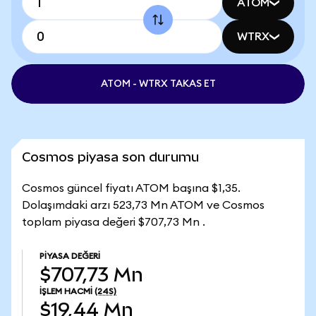
ATOM
WTRX
ATOM - WTRX TAKAS ET
Cosmos piyasa son durumu
Cosmos güncel fiyatı ATOM başına $1,35.
Dolaşımdaki arzı 523,73 Mn ATOM ve Cosmos
toplam piyasa değeri $707,73 Mn .
PIYASA DEĞERI
$707,73 Mn
İŞLEM HACMI
(24S)
$19,44 Mn