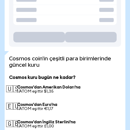
Cosmos coin'in çeşitli para birimlerinde
güncel kuru
Cosmos kuru bugün ne kadar?
Cosmos'dan Amerikan Doları'na
🇺🇸
1 ATOM eşittir $1,35
Cosmos'dan Euro'na
🇪🇺
1 ATOM eşittir €1,17
Cosmos'dan İngiliz Sterlini'na
🇬🇧
1 ATOM eşittir £1,00