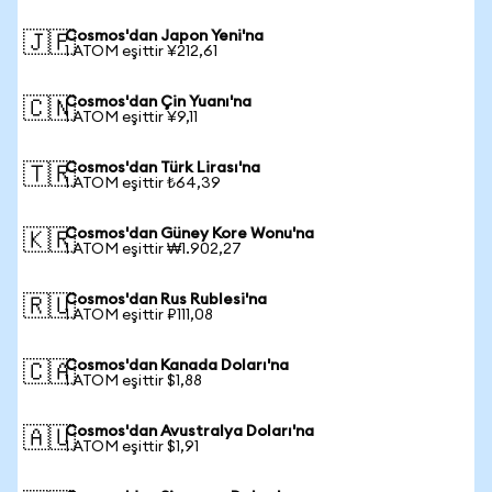
Cosmos'dan Japon Yeni'na
🇯🇵
1 ATOM eşittir ¥212,61
Cosmos'dan Çin Yuanı'na
🇨🇳
1 ATOM eşittir ¥9,11
Cosmos'dan Türk Lirası'na
🇹🇷
1 ATOM eşittir ₺64,39
Cosmos'dan Güney Kore Wonu'na
🇰🇷
1 ATOM eşittir ₩1.902,27
Cosmos'dan Rus Rublesi'na
🇷🇺
1 ATOM eşittir ₽111,08
Cosmos'dan Kanada Doları'na
🇨🇦
1 ATOM eşittir $1,88
Cosmos'dan Avustralya Doları'na
🇦🇺
1 ATOM eşittir $1,91