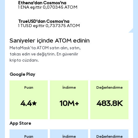
Ethena'dan Cosmos'na
1 ENA eşittir 0,070345 ATOM
TrueUSD'dan Cosmos'na
1 TUSD eşittir 0,737375 ATOM
Saniyeler içinde ATOM edinin
MetaMask'ta ATOM satın alın, satın,
takas edin ve değiştirin. En güvenilir
kripto cüzdanı.
Google Play
Puan
İndirme
Değerlendirme
4.4
10M+
483.8K
App Store
Puan
İndirme
Değerlendirme