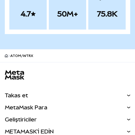
4.7
50M+
75.8K
ATOM/WTRX
MetaMask site alt bilgisi
Takas et
Takas İşlemleri
MetaMask Para
Tahmin Et
YENİ
Kripto Al
Geliştiriciler
Perps
YENİ
MetaMask Kart
Dökümantasyon
METAMASK'İ EDİN
RWA'lar