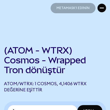
METAMASK'I EDİNİN
METAMASK'I EDİNİN
(ATOM - WTRX)
Cosmos - Wrapped
Tron dönüştür
ATOM/WTRX: 1 COSMOS, 4,1406 WTRX
DEĞERINE EŞITTIR