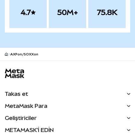
4.7
50M+
75.8K
AXPon/SOXXon
MetaMask site alt bilgisi
Takas et
Takas İşlemleri
MetaMask Para
Tahmin Et
YENİ
Kripto Al
Geliştiriciler
Perps
YENİ
MetaMask Kart
Dökümantasyon
METAMASK'İ EDİN
RWA'lar
mUSD
YENİ