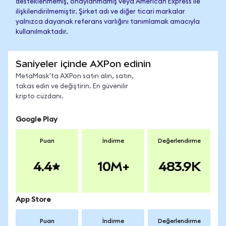
desteklenmemiş, onaylanmamış veya American Express ile
ilişkilendirilmemiştir. Şirket adı ve diğer ticari markalar
yalnızca dayanak referans varlığını tanımlamak amacıyla
kullanılmaktadır.
Saniyeler içinde AXPon edinin
MetaMask'ta AXPon satın alın, satın,
takas edin ve değiştirin. En güvenilir
kripto cüzdanı.
Google Play
Puan
İndirme
Değerlendirme
4.4
10M+
483.9K
App Store
Puan
İndirme
Değerlendirme