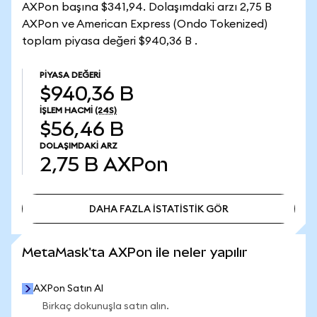
AXPon başına $341,94. Dolaşımdaki arzı 2,75 B
AXPon ve American Express (Ondo Tokenized)
toplam piyasa değeri $940,36 B .
PIYASA DEĞERI
$940,36 B
İŞLEM HACMI
(24S)
$56,46 B
DOLAŞIMDAKI ARZ
2,75 B
AXPon
DAHA FAZLA İSTATİSTİK GÖR
DAHA FAZLA İSTATİSTİK GÖR
MetaMask'ta AXPon ile neler yapılır
AXPon Satın Al
Birkaç dokunuşla satın alın.