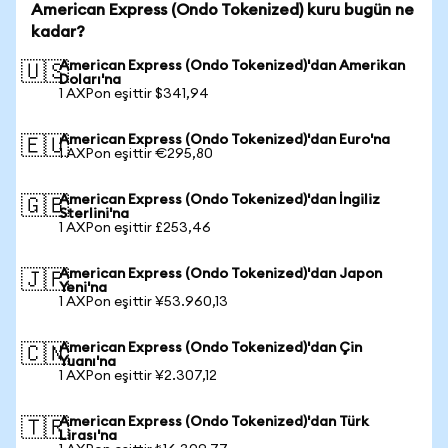
American Express (Ondo Tokenized) kuru bugün ne
kadar?
American Express (Ondo Tokenized)'dan Amerikan
🇺🇸
Doları'na
1 AXPon eşittir $341,94
American Express (Ondo Tokenized)'dan Euro'na
🇪🇺
1 AXPon eşittir €295,80
American Express (Ondo Tokenized)'dan İngiliz
🇬🇧
Sterlini'na
1 AXPon eşittir £253,46
American Express (Ondo Tokenized)'dan Japon
🇯🇵
Yeni'na
1 AXPon eşittir ¥53.960,13
American Express (Ondo Tokenized)'dan Çin
🇨🇳
Yuanı'na
1 AXPon eşittir ¥2.307,12
American Express (Ondo Tokenized)'dan Türk
🇹🇷
Lirası'na