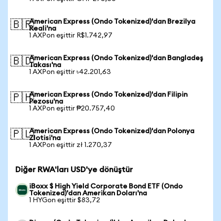
American Express (Ondo Tokenized)'dan Brezilya
🇧🇷
Reali'na
1 AXPon eşittir R$1.742,97
American Express (Ondo Tokenized)'dan Bangladeş
🇧🇩
Takası'na
1 AXPon eşittir ৳42.201,63
American Express (Ondo Tokenized)'dan Filipin
🇵🇭
Pezosu'na
1 AXPon eşittir ₱20.757,40
American Express (Ondo Tokenized)'dan Polonya
🇵🇱
Zlotisi'na
1 AXPon eşittir zł 1.270,37
Diğer RWA'ları USD'ye dönüştür
iBoxx $ High Yield Corporate Bond ETF (Ondo
Tokenized)'dan Amerikan Doları'na
1 HYGon eşittir $83,72