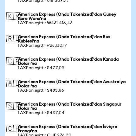
1 AXPon eşittir ₺16.309,77
American Express (Ondo Tokenized)'dan Güney
🇰🇷
Kore Wonu'na
1 AXPon eşittir ₩481.416,48
American Express (Ondo Tokenized)'dan Rus
🇷🇺
Rublesi'na
1 AXPon eşittir ₽28.130,17
American Express (Ondo Tokenized)'dan Kanada
🇨🇦
Doları'na
1 AXPon eşittir $477,03
American Express (Ondo Tokenized)'dan Avustralya
🇦🇺
Doları'na
1 AXPon eşittir $483,86
American Express (Ondo Tokenized)'dan Singapur
🇸🇬
Doları'na
1 AXPon eşittir $437,04
American Express (Ondo Tokenized)'dan İsviçre
🇨🇭
Frangı'na
1 AXPon eşittir CHF 276,30