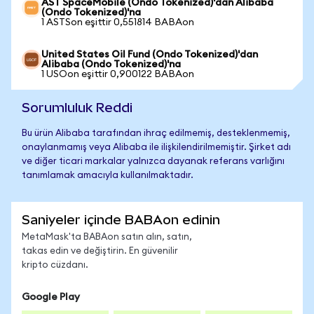
AST SpaceMobile (Ondo Tokenized)'dan Alibaba
(Ondo Tokenized)'na
1 ASTSon eşittir 0,551814 BABAon
United States Oil Fund (Ondo Tokenized)'dan
Alibaba (Ondo Tokenized)'na
1 USOon eşittir 0,900122 BABAon
Sorumluluk Reddi
Bu ürün Alibaba tarafından ihraç edilmemiş, desteklenmemiş,
onaylanmamış veya Alibaba ile ilişkilendirilmemiştir. Şirket adı
ve diğer ticari markalar yalnızca dayanak referans varlığını
tanımlamak amacıyla kullanılmaktadır.
Saniyeler içinde BABAon edinin
MetaMask'ta BABAon satın alın, satın,
takas edin ve değiştirin. En güvenilir
kripto cüzdanı.
Google Play