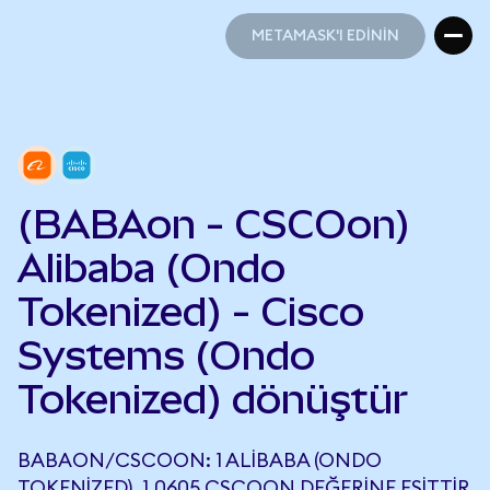
METAMASK'I EDİNİN
METAMASK'I EDİNİN
(BABAon - CSCOon)
Alibaba (Ondo
Tokenized) - Cisco
Systems (Ondo
Tokenized) dönüştür
BABAON/CSCOON: 1 ALIBABA (ONDO
TOKENIZED), 1,0605 CSCOON DEĞERINE EŞITTIR