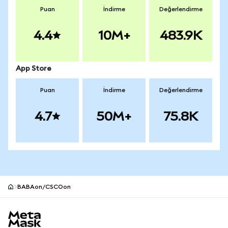
Puan
İndirme
Değerlendirme
4.4
10M+
483.9K
App Store
Puan
İndirme
Değerlendirme
4.7
50M+
75.8K
BABAon/CSCOon
MetaMask site alt bilgisi