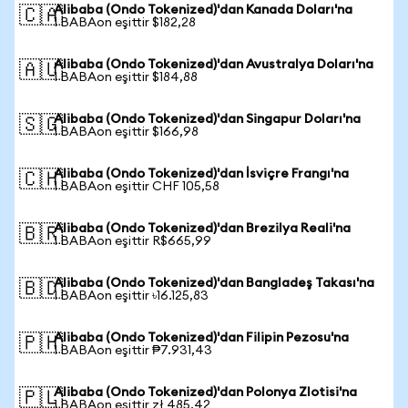
Alibaba (Ondo Tokenized)'dan Kanada Doları'na
🇨🇦
1 BABAon eşittir $182,28
Alibaba (Ondo Tokenized)'dan Avustralya Doları'na
🇦🇺
1 BABAon eşittir $184,88
Alibaba (Ondo Tokenized)'dan Singapur Doları'na
🇸🇬
1 BABAon eşittir $166,98
Alibaba (Ondo Tokenized)'dan İsviçre Frangı'na
🇨🇭
1 BABAon eşittir CHF 105,58
Alibaba (Ondo Tokenized)'dan Brezilya Reali'na
🇧🇷
1 BABAon eşittir R$665,99
Alibaba (Ondo Tokenized)'dan Bangladeş Takası'na
🇧🇩
1 BABAon eşittir ৳16.125,83
Alibaba (Ondo Tokenized)'dan Filipin Pezosu'na
🇵🇭
1 BABAon eşittir ₱7.931,43
Alibaba (Ondo Tokenized)'dan Polonya Zlotisi'na
🇵🇱
1 BABAon eşittir zł 485,42