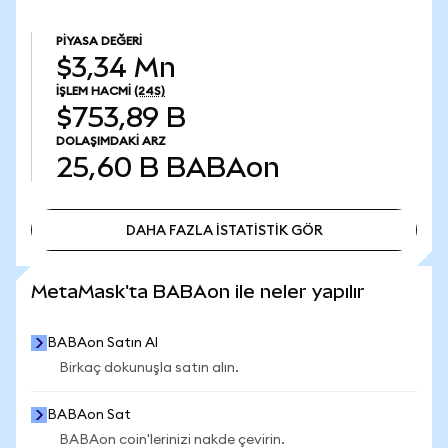
PIYASA DEĞERI
$3,34 Mn
İŞLEM HACMI
(24S)
$753,89 B
DOLAŞIMDAKI ARZ
25,60 B
BABAon
DAHA FAZLA İSTATİSTİK GÖR
DAHA FAZLA İSTATİSTİK GÖR
MetaMask'ta BABAon ile neler yapılır
BABAon Satın Al
Birkaç dokunuşla satın alın.
BABAon Sat
BABAon coin'lerinizi nakde çevirin.