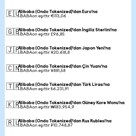
Alibaba (Ondo Tokenized)'dan Euro'na
🇪🇺
1 BABAon eşittir €113,06
Alibaba (Ondo Tokenized)'dan İngiliz Sterlini'na
🇬🇧
1 BABAon eşittir £96,85
Alibaba (Ondo Tokenized)'dan Japon Yeni'na
🇯🇵
1 BABAon eşittir ¥20.618,8
Alibaba (Ondo Tokenized)'dan Çin Yuanı'na
🇨🇳
1 BABAon eşittir ¥881,58
Alibaba (Ondo Tokenized)'dan Türk Lirası'na
🇹🇷
1 BABAon eşittir ₺6.231,91
Alibaba (Ondo Tokenized)'dan Güney Kore Wonu'na
🇰🇷
1 BABAon eşittir ₩183.954,9
Alibaba (Ondo Tokenized)'dan Rus Rublesi'na
🇷🇺
1 BABAon eşittir ₽10.748,87