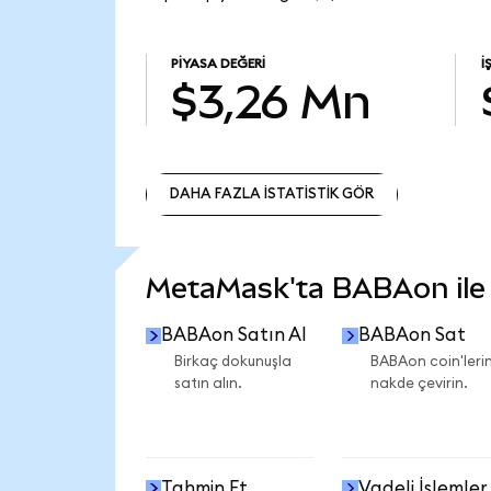
PIYASA DEĞERI
İ
$3,26 Mn
DAHA FAZLA İSTATİSTİK GÖR
DAHA FAZLA İSTATİSTİK GÖR
MetaMask'ta BABAon ile n
BABAon Satın Al
BABAon Sat
Birkaç dokunuşla
BABAon coin'lerin
satın alın.
nakde çevirin.
Tahmin Et
Vadeli İşlemler