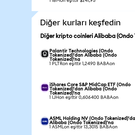
1 IBMon eşittir $241,95
Diğer kurları keşfedin
Diğer kripto coinleri Alibaba (Ondo
Palantir Technologies (Ondo
Tokenized)'dan Alibaba (Ondo
Tokenized)'na
1 PLTRon eşittir 1,2490 BABAon
iShares Core S&P MidCap ETF (Ondo
Tokenized)'dan Alibaba (Ondo
Tokenized)'na
1 IJHon eşittir 0,606400 BABAon
ASML Holding NV (Ondo Tokenized)'d
Alibaba (Ondo Tokenized)'na
1 ASMLon eşittir 13,3015 BABAon