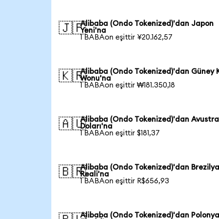
Alibaba (Ondo Tokenized)'dan Japon
🇯🇵
Yeni'na
1 BABAon eşittir ¥20.162,57
Alibaba (Ondo Tokenized)'dan Güney 
🇰🇷
Wonu'na
1 BABAon eşittir ₩181.350,18
Alibaba (Ondo Tokenized)'dan Avustra
🇦🇺
Doları'na
1 BABAon eşittir $181,37
Alibaba (Ondo Tokenized)'dan Brezily
🇧🇷
Reali'na
1 BABAon eşittir R$656,93
Alibaba (Ondo Tokenized)'dan Polony