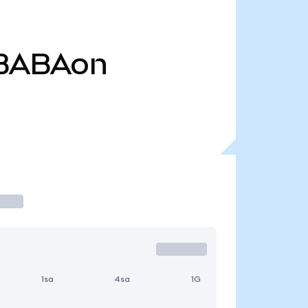
BABAon
1sa
4sa
1G