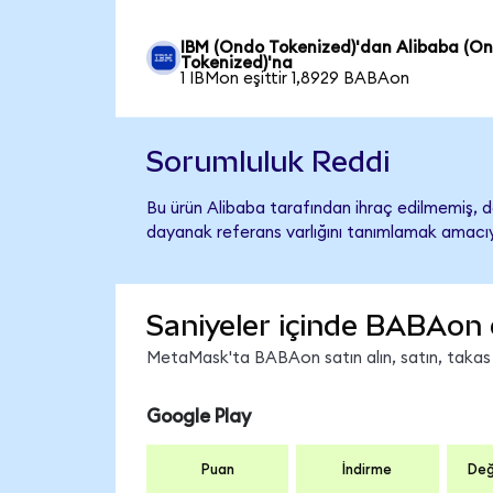
IBM (Ondo Tokenized)'dan Alibaba (O
Tokenized)'na
1 IBMon eşittir 1,8929 BABAon
Sorumluluk Reddi
Bu ürün Alibaba tarafından ihraç edilmemiş, de
dayanak referans varlığını tanımlamak amacıyl
Saniyeler içinde BABAon 
MetaMask'ta BABAon satın alın, satın, takas ed
Google Play
Puan
İndirme
Değ