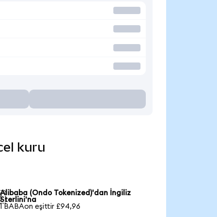
cel kuru
Alibaba (Ondo Tokenized)'dan İngiliz

Sterlini'na
1 BABAon eşittir £94,96