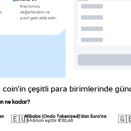
Kriptonuzu
a
değerlendirin ve
pasif gelir elde edin.
coin'in çeşitli para birimlerinde gün
ün ne kadar?
an
Alibaba (Ondo Tokenized)'dan Euro'na
🇪🇺
🇬
1 BABAon eşittir €110,68