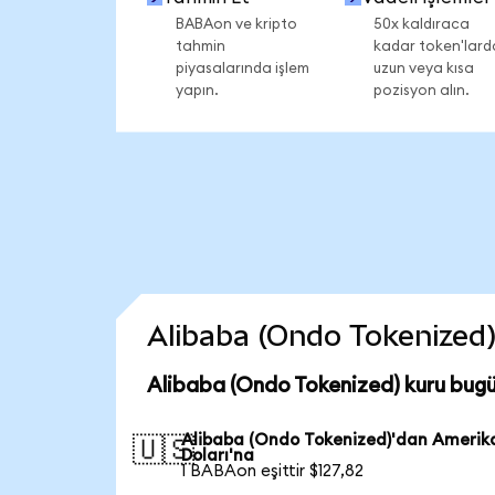
BABAon ve kripto
50x kaldıraca
tahmin
kadar token'lard
piyasalarında işlem
uzun veya kısa
yapın.
pozisyon alın.
Alibaba (Ondo Tokenized) 
Alibaba (Ondo Tokenized) kuru bug
Alibaba (Ondo Tokenized)'dan Amerik
🇺🇸
Doları'na
1 BABAon eşittir $127,82