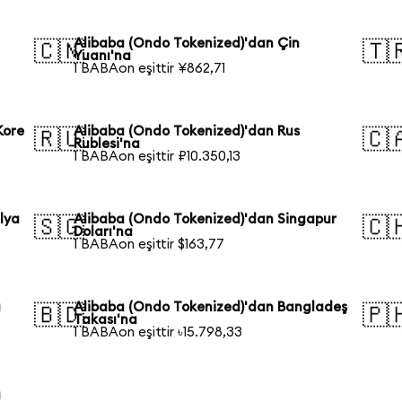
Alibaba (Ondo Tokenized)'dan Çin
🇨🇳
🇹
Yuanı'na
1 BABAon eşittir ¥862,71
Kore
Alibaba (Ondo Tokenized)'dan Rus
🇷🇺
🇨
Rublesi'na
1 BABAon eşittir ₽10.350,13
lya
Alibaba (Ondo Tokenized)'dan Singapur
🇸🇬
🇨
Doları'na
1 BABAon eşittir $163,77
a
Alibaba (Ondo Tokenized)'dan Bangladeş
🇧🇩
🇵
Takası'na
1 BABAon eşittir ৳15.798,33
a