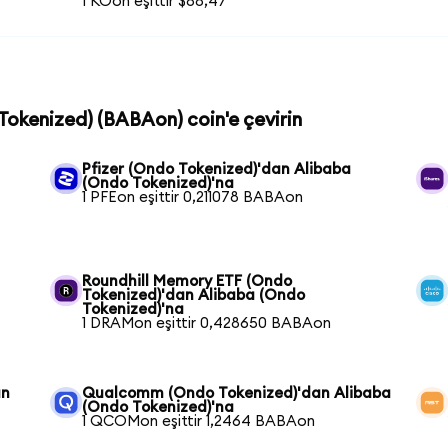
1 KOon eşittir $88,47
 Tokenized) (BABAon) coin'e çevirin
Pfizer (Ondo Tokenized)'dan Alibaba
(Ondo Tokenized)'na
1 PFEon eşittir 0,211078 BABAon
Roundhill Memory ETF (Ondo
Tokenized)'dan Alibaba (Ondo
Tokenized)'na
1 DRAMon eşittir 0,428650 BABAon
an
Qualcomm (Ondo Tokenized)'dan Alibaba
(Ondo Tokenized)'na
1 QCOMon eşittir 1,2464 BABAon