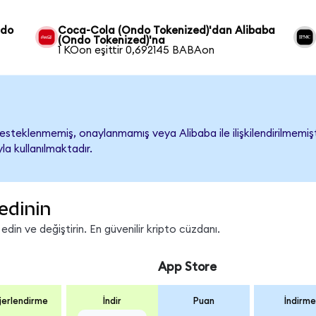
ndo
Coca-Cola (Ondo Tokenized)'dan Alibaba
(Ondo Tokenized)'na
1 KOon eşittir 0,692145 BABAon
steklenmemiş, onaylanmamış veya Alibaba ile ilişkilendirilmemiştir
a kullanılmaktadır.
edinin
in ve değiştirin. En güvenilir kripto cüzdanı.
App Store
erlendirme
İndir
Puan
İndirme