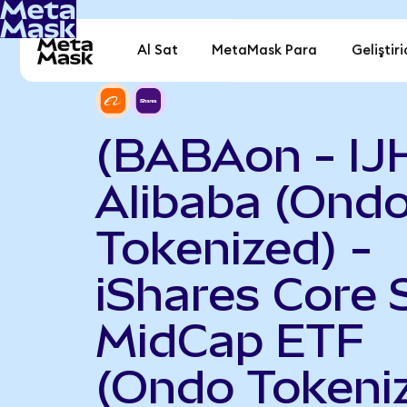
Al Sat
MetaMask Para
Geliştiri
(BABAon - IJ
Alibaba (Ond
Tokenized) -
iShares Core
MidCap ETF
(Ondo Tokeni