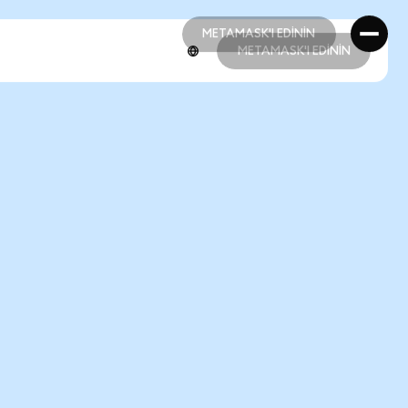
METAMASK'I EDİNİN
METAMASK'I EDİNİN
METAMASK'I EDİNİN
METAMASK'I EDİNİN