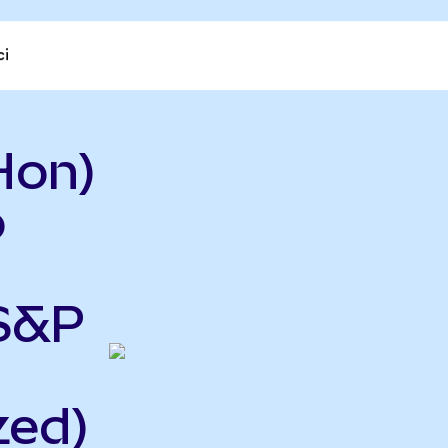
ci
Hon)
o
 S&P
zed)