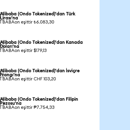
Alibaba (Ondo Tokenized)'dan Türk

Lirası'na
1 BABAon eşittir ₺6.083,30
Alibaba (Ondo Tokenized)'dan Kanada

Doları'na
1 BABAon eşittir $179,13
Alibaba (Ondo Tokenized)'dan İsviçre

Frangı'na
1 BABAon eşittir CHF 103,20
Alibaba (Ondo Tokenized)'dan Filipin

Pezosu'na
1 BABAon eşittir ₱7.754,33