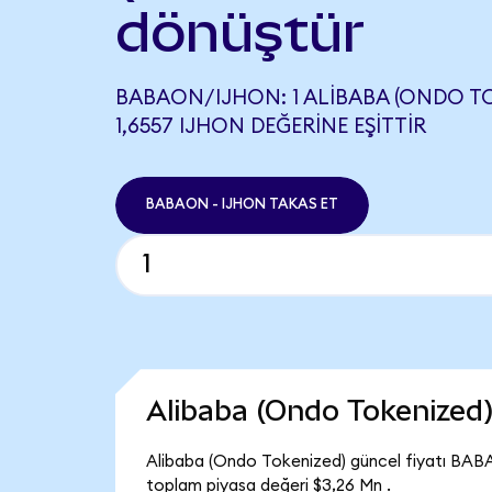
dönüştür
BABAON/IJHON: 1 ALIBABA (ONDO TO
1,6557 IJHON DEĞERINE EŞITTIR
BABAON - IJHON TAKAS ET
Alibaba (Ondo Tokenized
Alibaba (Ondo Tokenized) güncel fiyatı BAB
toplam piyasa değeri $3,26 Mn .