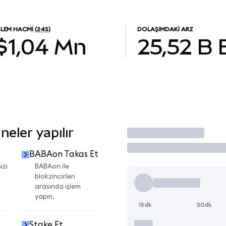
ŞLEM HACMI
(24S)
DOLAŞIMDAKI ARZ
$1,04 Mn
25,52 B
eler yapılır
İşlem Yap
BABAon Takas Et
izi
BABAon ile
blokzincirleri
arasında işlem
yapın.
15dk
30dk
Stake Et