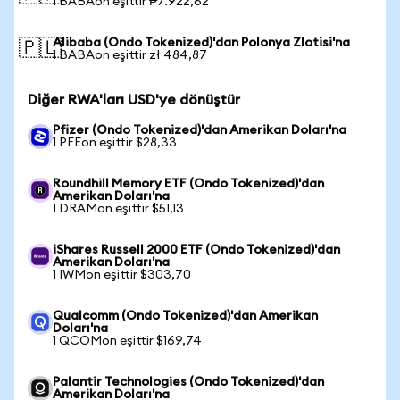
1 BABAon eşittir ₱7.922,62
Alibaba (Ondo Tokenized)'dan Polonya Zlotisi'na
🇵🇱
1 BABAon eşittir zł 484,87
Diğer RWA'ları USD'ye dönüştür
Pfizer (Ondo Tokenized)'dan Amerikan Doları'na
1 PFEon eşittir $28,33
Roundhill Memory ETF (Ondo Tokenized)'dan
Amerikan Doları'na
1 DRAMon eşittir $51,13
iShares Russell 2000 ETF (Ondo Tokenized)'dan
Amerikan Doları'na
1 IWMon eşittir $303,70
Qualcomm (Ondo Tokenized)'dan Amerikan
Doları'na
1 QCOMon eşittir $169,74
Palantir Technologies (Ondo Tokenized)'dan
Amerikan Doları'na