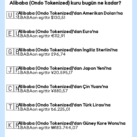
Alibaba (Ondo Tokenized) kuru bugün ne kadar?
Alibaba (Ondo Tokenized)'dan Amerikan Doları'na
🇺🇸
1 BABAon eşittir $130,51
Alibaba (Ondo Tokenized)'dan Euro'na
🇪🇺
1 BABAon eşittir €112,91
Alibaba (Ondo Tokenized)'dan İngiliz Sterlini'na
🇬🇧
1 BABAon eşittir £96,74
Alibaba (Ondo Tokenized)'dan Japon Yeni'na
🇯🇵
1 BABAon eşittir ¥20.595,17
Alibaba (Ondo Tokenized)'dan Çin Yuanı'na
🇨🇳
1 BABAon eşittir ¥880,57
Alibaba (Ondo Tokenized)'dan Türk Lirası'na
🇹🇷
1 BABAon eşittir ₺6.225,01
Alibaba (Ondo Tokenized)'dan Güney Kore Wonu'na
🇰🇷
1 BABAon eşittir ₩183.744,07