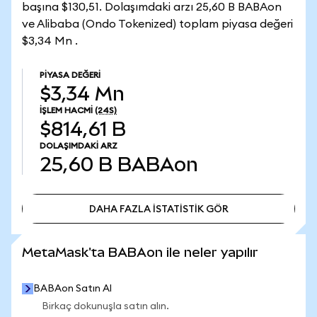
başına $130,51. Dolaşımdaki arzı 25,60 B BABAon
ve Alibaba (Ondo Tokenized) toplam piyasa değeri
$3,34 Mn .
PIYASA DEĞERI
$3,34 Mn
İŞLEM HACMI
(24S)
$814,61 B
DOLAŞIMDAKI ARZ
25,60 B
BABAon
DAHA FAZLA İSTATİSTİK GÖR
DAHA FAZLA İSTATİSTİK GÖR
MetaMask'ta BABAon ile neler yapılır
BABAon Satın Al
Birkaç dokunuşla satın alın.