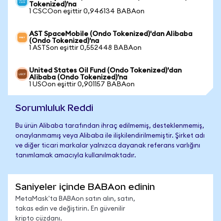
Tokenized)'na
1 CSCOon eşittir 0,946134 BABAon
AST SpaceMobile (Ondo Tokenized)'dan Alibaba
(Ondo Tokenized)'na
1 ASTSon eşittir 0,552448 BABAon
United States Oil Fund (Ondo Tokenized)'dan
Alibaba (Ondo Tokenized)'na
1 USOon eşittir 0,901157 BABAon
Sorumluluk Reddi
Bu ürün Alibaba tarafından ihraç edilmemiş, desteklenmemiş,
onaylanmamış veya Alibaba ile ilişkilendirilmemiştir. Şirket adı
ve diğer ticari markalar yalnızca dayanak referans varlığını
tanımlamak amacıyla kullanılmaktadır.
Saniyeler içinde BABAon edinin
MetaMask'ta BABAon satın alın, satın,
takas edin ve değiştirin. En güvenilir
kripto cüzdanı.