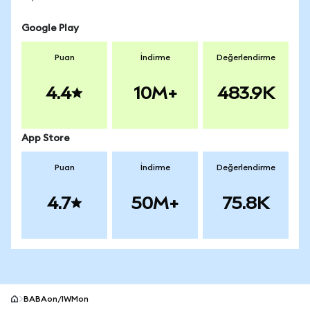
Google Play
Puan
İndirme
Değerlendirme
4.4
10M+
483.9K
App Store
Puan
İndirme
Değerlendirme
4.7
50M+
75.8K
BABAon/IWMon