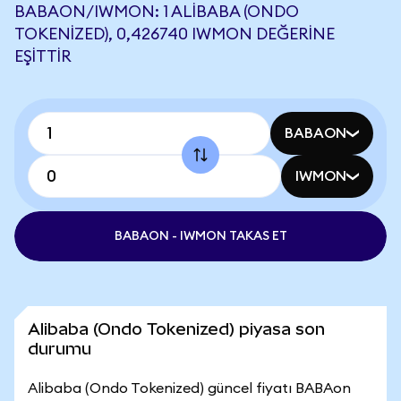
BABAON/IWMON: 1 ALIBABA (ONDO
TOKENIZED), 0,426740 IWMON DEĞERINE
EŞITTIR
BABAON
IWMON
BABAON - IWMON TAKAS ET
Alibaba (Ondo Tokenized) piyasa son
durumu
Alibaba (Ondo Tokenized) güncel fiyatı BABAon