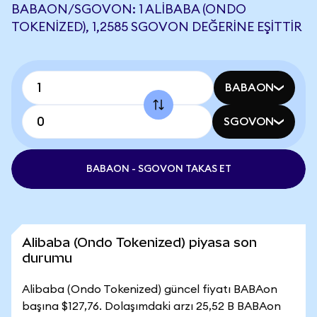
BABAON/SGOVON: 1 ALIBABA (ONDO
TOKENIZED), 1,2585 SGOVON DEĞERINE EŞITTIR
BABAON
SGOVON
BABAON - SGOVON TAKAS ET
Alibaba (Ondo Tokenized) piyasa son
durumu
Alibaba (Ondo Tokenized) güncel fiyatı BABAon
başına $127,76. Dolaşımdaki arzı 25,52 B BABAon