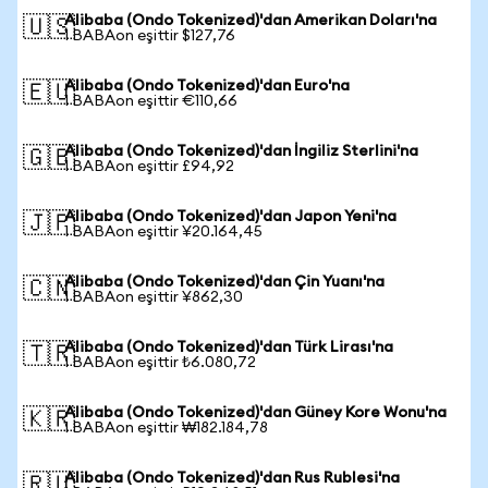
Alibaba (Ondo Tokenized)'dan Amerikan Doları'na
🇺🇸
1 BABAon eşittir $127,76
Alibaba (Ondo Tokenized)'dan Euro'na
🇪🇺
1 BABAon eşittir €110,66
Alibaba (Ondo Tokenized)'dan İngiliz Sterlini'na
🇬🇧
1 BABAon eşittir £94,92
Alibaba (Ondo Tokenized)'dan Japon Yeni'na
🇯🇵
1 BABAon eşittir ¥20.164,45
Alibaba (Ondo Tokenized)'dan Çin Yuanı'na
🇨🇳
1 BABAon eşittir ¥862,30
Alibaba (Ondo Tokenized)'dan Türk Lirası'na
🇹🇷
1 BABAon eşittir ₺6.080,72
Alibaba (Ondo Tokenized)'dan Güney Kore Wonu'na
🇰🇷
1 BABAon eşittir ₩182.184,78
Alibaba (Ondo Tokenized)'dan Rus Rublesi'na
🇷🇺