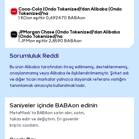
Coca-Cola (Ondo Tokenized)'dan Alibaba (Ondo
Tokenized)'na
1 KOon eşittir 0,692470 BABAon
JPMorgan Chase (Ondo Tokenized)'dan Alibaba
(Ondo Tokenized)'na
1 JPMon eşittir 2,8590 BABAon
Sorumluluk Reddi
Bu ürün Alibaba tarafından ihraç edilmemiş, desteklenmemiş,
onaylanmamış veya Alibaba ile ilişkilendirilmemiştir. Şirket adı
ve diğer ticari markalar yalnızca dayanak referans varlığını
tanımlamak amacıyla kullanılmaktadır.
Saniyeler içinde BABAon edinin
MetaMask'ta BABAon satın alın, satın,
takas edin ve değiştirin. En güvenilir
kripto cüzdanı.