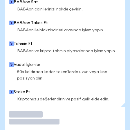
BABAon Sat
BABAon coin'lerinizi nakde çevirin.
BABAon Takas Et
BABAon ile blokzincirleri arasında işlem yapın.
Tahmin Et
BABAon ve kripto tahmin piyasalarında işlem yapın.
Vadeli İşlemler
50x kaldıraca kadar token'larda uzun veya kısa
pozisyon alın.
Stake Et
Kriptonuzu değerlendirin ve pasif gelir elde edin.
İşlem Yap