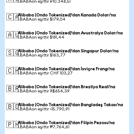
1 BABAon eşittir ₽10.348,51
Alibaba (Ondo Tokenized)'dan Kanada Doları'na
🇨🇦
1 BABAon eşittir $179,04
Alibaba (Ondo Tokenized)'dan Avustralya Doları'na
🇦🇺
1 BABAon eşittir $181,44
Alibaba (Ondo Tokenized)'dan Singapur Doları'na
🇸🇬
1 BABAon eşittir $163,77
Alibaba (Ondo Tokenized)'dan İsviçre Frangı'na
🇨🇭
1 BABAon eşittir CHF 103,27
Alibaba (Ondo Tokenized)'dan Brezilya Reali'na
🇧🇷
1 BABAon eşittir R$654,39
Alibaba (Ondo Tokenized)'dan Bangladeş Takası'na
🇧🇩
1 BABAon eşittir ৳15.790,91
Alibaba (Ondo Tokenized)'dan Filipin Pezosu'na
🇵🇭
1 BABAon eşittir ₱7.764,61