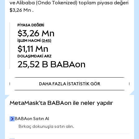
ve Alibaba (Ondo Tokenized) toplam piyasa değeri
$3,26 Mn .
PIYASA DEĞERI
$3,26 Mn
İŞLEM HACMI
(24S)
$1,11 Mn
DOLAŞIMDAKI ARZ
25,52 B
BABAon
DAHA FAZLA İSTATİSTİK GÖR
DAHA FAZLA İSTATİSTİK GÖR
MetaMask'ta BABAon ile neler yapılır
BABAon Satın Al
Birkaç dokunuşla satın alın.