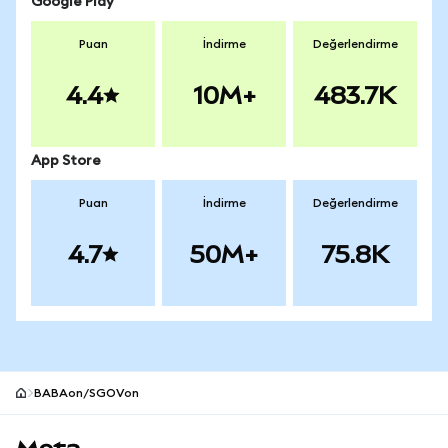
Google Play
Puan
İndirme
Değerlendirme
4.4
10M+
483.7K
App Store
Puan
İndirme
Değerlendirme
4.7
50M+
75.8K
BABAon/SGOVon
MetaMask site alt bilgisi