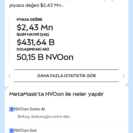
piyasa değeri $2,43 Mn .
PIYASA DEĞERI
$2,43 Mn
İŞLEM HACMI
(24S)
$431,64 B
DOLAŞIMDAKI ARZ
50,15 B
NVOon
DAHA FAZLA İSTATİSTİK GÖR
DAHA FAZLA İSTATİSTİK GÖR
MetaMask'ta NVOon ile neler yapılır
NVOon Satın Al
Birkaç dokunuşla satın alın.
NVOon Sat