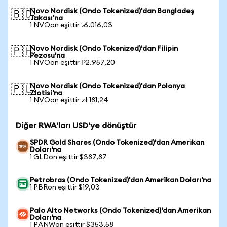
Novo Nordisk (Ondo Tokenized)'dan Bangladeş
🇧🇩
Takası'na
1 NVOon eşittir ৳6.016,03
Novo Nordisk (Ondo Tokenized)'dan Filipin
🇵🇭
Pezosu'na
1 NVOon eşittir ₱2.957,20
Novo Nordisk (Ondo Tokenized)'dan Polonya
🇵🇱
Zlotisi'na
1 NVOon eşittir zł 181,24
Diğer RWA'ları USD'ye dönüştür
SPDR Gold Shares (Ondo Tokenized)'dan Amerikan
Doları'na
1 GLDon eşittir $387,87
Petrobras (Ondo Tokenized)'dan Amerikan Doları'na
1 PBRon eşittir $19,03
Palo Alto Networks (Ondo Tokenized)'dan Amerikan
Doları'na
1 PANWon eşittir $353,58