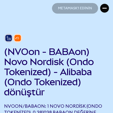
METAMASK'I EDİNİN
METAMASK'I EDİNİN
(NVOon - BABAon)
Novo Nordisk (Ondo
Tokenized) - Alibaba
(Ondo Tokenized)
dönüştür
NVOON/BABAON: 1 NOVO NORDISK (ONDO
TOKENIZED), 0,381038 BABAON DEĞERINE