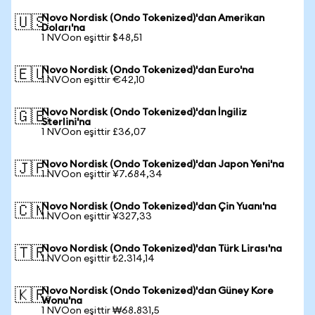
Novo Nordisk (Ondo Tokenized)'dan Amerikan
🇺🇸
Doları'na
1 NVOon eşittir $48,51
Novo Nordisk (Ondo Tokenized)'dan Euro'na
🇪🇺
1 NVOon eşittir €42,10
Novo Nordisk (Ondo Tokenized)'dan İngiliz
🇬🇧
Sterlini'na
1 NVOon eşittir £36,07
Novo Nordisk (Ondo Tokenized)'dan Japon Yeni'na
🇯🇵
1 NVOon eşittir ¥7.684,34
Novo Nordisk (Ondo Tokenized)'dan Çin Yuanı'na
🇨🇳
1 NVOon eşittir ¥327,33
Novo Nordisk (Ondo Tokenized)'dan Türk Lirası'na
🇹🇷
1 NVOon eşittir ₺2.314,14
Novo Nordisk (Ondo Tokenized)'dan Güney Kore
🇰🇷
Wonu'na
1 NVOon eşittir ₩68.831,5