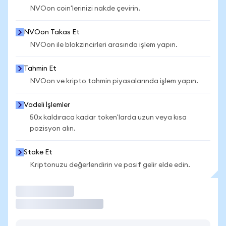
NVOon coin'lerinizi nakde çevirin.
NVOon Takas Et
NVOon ile blokzincirleri arasında işlem yapın.
Tahmin Et
NVOon ve kripto tahmin piyasalarında işlem yapın.
Vadeli İşlemler
50x kaldıraca kadar token'larda uzun veya kısa
pozisyon alın.
Stake Et
Kriptonuzu değerlendirin ve pasif gelir elde edin.
İşlem Yap