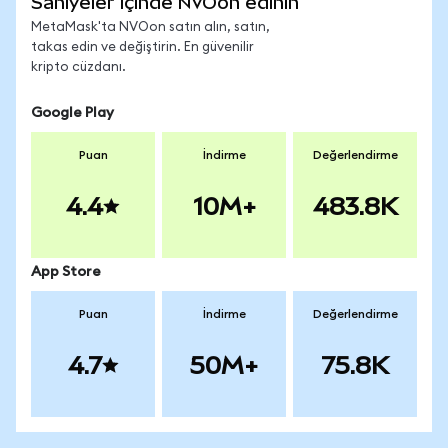
Saniyeler içinde NVOon edinin
MetaMask'ta NVOon satın alın, satın,
takas edin ve değiştirin. En güvenilir
kripto cüzdanı.
Google Play
Puan
İndirme
Değerlendirme
4.4
10M+
483.8K
App Store
Puan
İndirme
Değerlendirme
4.7
50M+
75.8K