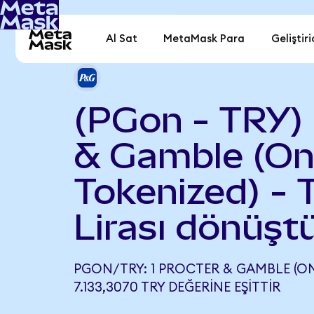
Al Sat
MetaMask Para
Geliştiri
(PGon - TRY) 
& Gamble (O
Tokenized) - 
Lirası dönüşt
PGON/TRY: 1 PROCTER & GAMBLE (O
7.133,3070 TRY DEĞERINE EŞITTIR