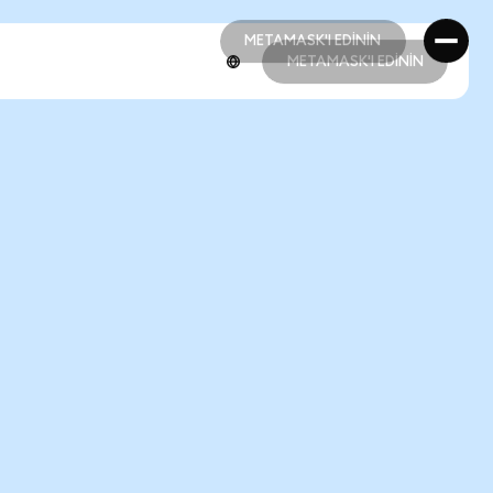
METAMASK'I EDİNİN
METAMASK'I EDİNİN
METAMASK'I EDİNİN
METAMASK'I EDİNİN