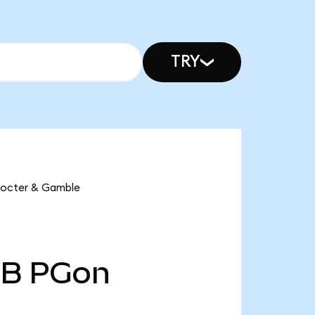
TRY
Procter & Gamble
 B
PGon