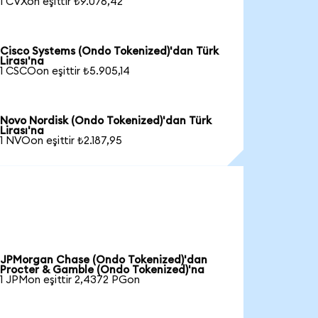
1 CVXon eşittir ₺9.076,42
Cisco Systems (Ondo Tokenized)'dan Türk
Lirası'na
1 CSCOon eşittir ₺5.905,14
Novo Nordisk (Ondo Tokenized)'dan Türk
Lirası'na
1 NVOon eşittir ₺2.187,95
JPMorgan Chase (Ondo Tokenized)'dan
Procter & Gamble (Ondo Tokenized)'na
1 JPMon eşittir 2,4372 PGon