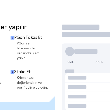
r yapılır
İşlem Yap
PGon Takas Et
PGon ile
blokzincirleri
arasında işlem
yapın.
15dk
30dk
Stake Et
Kriptonuzu
a
değerlendirin ve
pasif gelir elde edin.