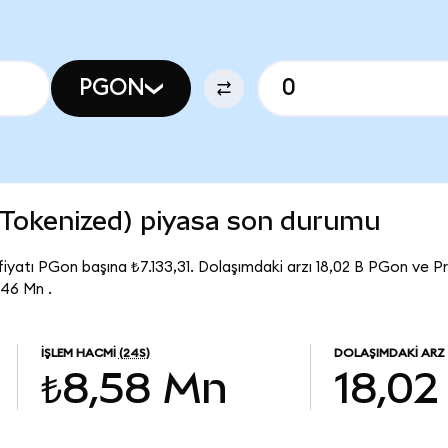
PGON
Tokenized) piyasa son durumu
yatı PGon başına ₺7.133,31. Dolaşımdaki arzı 18,02 B PGon ve 
,46 Mn .
İŞLEM HACMI
(24S)
DOLAŞIMDAKI ARZ
₺8,58 Mn
18,02