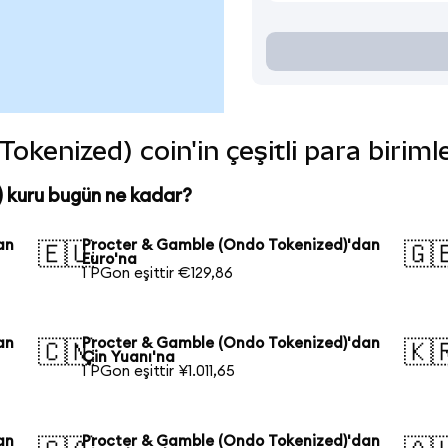
kenized) coin'in çeşitli para biriml
 kuru bugün ne kadar?
an
Procter & Gamble (Ondo Tokenized)'dan
🇪🇺
🇬
Euro'na
1 PGon eşittir €129,86
an
Procter & Gamble (Ondo Tokenized)'dan
🇨🇳
🇰
Çin Yuanı'na
1 PGon eşittir ¥1.011,65
an
Procter & Gamble (Ondo Tokenized)'dan