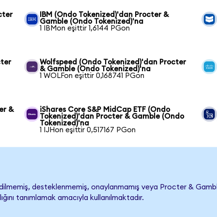
cter
IBM (Ondo Tokenized)'dan Procter &
Gamble (Ondo Tokenized)'na
1 IBMon eşittir 1,6144 PGon
ter
Wolfspeed (Ondo Tokenized)'dan Procter
& Gamble (Ondo Tokenized)'na
1 WOLFon eşittir 0,168741 PGon
er &
iShares Core S&P MidCap ETF (Ondo
Tokenized)'dan Procter & Gamble (Ondo
Tokenized)'na
1 IJHon eşittir 0,517167 PGon
ilmemiş, desteklenmemiş, onaylanmamış veya Procter & Gamble ile 
lığını tanımlamak amacıyla kullanılmaktadır.