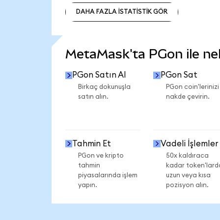
DAHA FAZLA İSTATİSTİK GÖR
DAHA FAZLA İSTATİSTİK GÖR
MetaMask'ta PGon ile nele
PGon Satın Al
PGon Sat
Birkaç dokunuşla
PGon coin'lerinizi
satın alın.
nakde çevirin.
Tahmin Et
Vadeli İşlemler
PGon ve kripto
50x kaldıraca
tahmin
kadar token'lard
piyasalarında işlem
uzun veya kısa
yapın.
pozisyon alın.