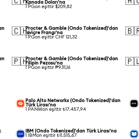
🇨🇦
🇦
Kanada Doları'na
1 PGon eşittir $209,82
an
Procter & Gamble (Ondo Tokenized)'dan
🇨🇭
🇧
İsviçre Frangı'na
1 PGon eşittir CHF 121,32
an
Procter & Gamble (Ondo Tokenized)'dan
🇵🇭
🇵
Filipin Pezosu'na
1 PGon eşittir ₱9.111,16
Palo Alto Networks (Ondo Tokenized)'dan
Türk Lirası'na
1 PANWon eşittir ₺17.457,94
k
IBM (Ondo Tokenized)'dan Türk Lirası'na
1 IBMon eşittir ₺11.515,67