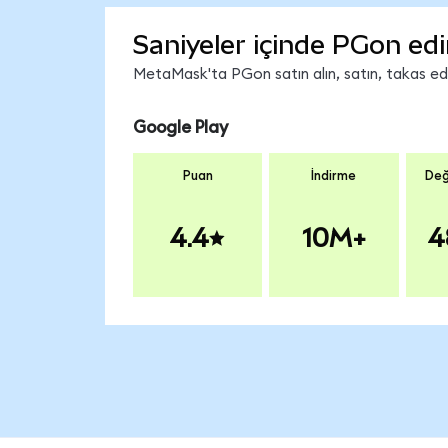
Saniyeler içinde PGon edi
MetaMask'ta PGon satın alın, satın, takas edin
Google Play
Puan
İndirme
Değ
4.4
10M+
4