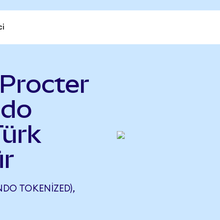
ci
Procter
ndo
Türk
ür
NDO TOKENIZED),