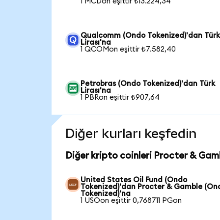
1 MCDon eşittir ₺13.224,34
Qualcomm (Ondo Tokenized)'dan Tür
Lirası'na
1 QCOMon eşittir ₺7.582,40
Petrobras (Ondo Tokenized)'dan Türk
Lirası'na
1 PBRon eşittir ₺907,64
Diğer kurları keşfedin
Diğer kripto coinleri Procter & Gam
United States Oil Fund (Ondo
Tokenized)'dan Procter & Gamble (On
Tokenized)'na
1 USOon eşittir 0,768711 PGon