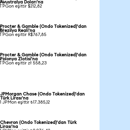

Avustralya Doları'na
1 PGon eşittir $212,82
Procter & Gamble (Ondo Tokenized)'dan

Brezilya Reali'na
1 PGon eşittir R$767,85
Procter & Gamble (Ondo Tokenized)'dan

Polonya Zlotisi'na
1 PGon eşittir zł 558,23
JPMorgan Chase (Ondo Tokenized)'dan
Türk Lirası'na
1 JPMon eşittir ₺17.385,12
Chevron (Ondo Tokenized)'dan Türk
Lirası'na