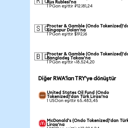
🇷🇺
Rus Rublesi'na
1 PGon eşittir ₽12.181,24
Procter & Gamble (Ondo Tokenized)'d
🇸🇬
Singapur Doları'na
1 PGon eşittir $192,16
Procter & Gamble (Ondo Tokenized)'d
🇧🇩
Bangladeş Takası'na
1 PGon eşittir ৳18.524,20
Diğer RWA'ları TRY'ye dönüştür
United States Oil Fund (Ondo
Tokenized)'dan Türk Lirası'na
1 USOon eşittir ₺5.483,45
McDonald's (Ondo Tokenized)'dan Tür
Lirası'na