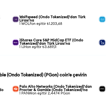
k
Wolfspeed (Ondo Tokenized)'dan Türk
Lirası'na
1 WOLFon eşittir ₺1.203,68
iShares Core S&P MidCap ETF (Ondo
Tokenized)'dan Türk Lirası'na
1 IJHon eşittir ₺3.689,11
ble (Ondo Tokenized) (PGon) coin'e çevirin
Palo Alto Networks (Ondo Tokenized)'dan
do
Procter & Gamble (Ondo Tokenized)'na
1 PANWon eşittir 2,4474 PGon