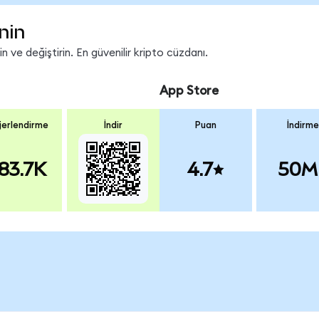
nin
 ve değiştirin. En güvenilir kripto cüzdanı.
App Store
erlendirme
İndir
Puan
İndirme
83.7K
4.7
50M