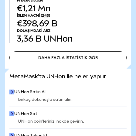
PIYASA DEĞERI
€1,21 Mn
İŞLEM HACMI
(24S)
€398,69 B
DOLAŞIMDAKI ARZ
3,36 B
UNHon
DAHA FAZLA İSTATİSTİK GÖR
DAHA FAZLA İSTATİSTİK GÖR
MetaMask'ta UNHon ile neler yapılır
UNHon Satın Al
Birkaç dokunuşla satın alın.
UNHon Sat
UNHon coin'lerinizi nakde çevirin.
UNHon Takas Et