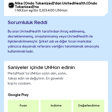
Nike (Ondo Tokenized)'dan UnitedHealth (Ondo
Tokenized)'na
1 NKEon eşittir 0,103400 UNHon
Sorumluluk Reddi
Bu ürün UnitedHealth tarafından ihraç edilmemiş,
desteklenmemiş, onaylanmamış veya UnitedHealth ile
ilişkilendirilmemiştir. Şirket adı ve diğer ticari markalar
yalnızca dayanak referans varlığını tanımlamak amacıyla
kullanılmaktadır.
Saniyeler içinde UNHon edinin
MetaMask'ta UNHon satın alın, satın,
takas edin ve değiştirin. En güvenilir
kripto cüzdanı.
Google Play
Puan
İndirme
Değerlendirme