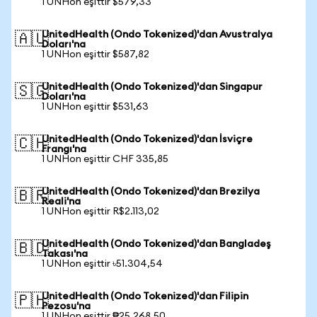
1 UNHon eşittir $579,33
UnitedHealth (Ondo Tokenized)'dan Avustralya
🇦🇺
Doları'na
1 UNHon eşittir $587,82
UnitedHealth (Ondo Tokenized)'dan Singapur
🇸🇬
Doları'na
1 UNHon eşittir $531,63
UnitedHealth (Ondo Tokenized)'dan İsviçre
🇨🇭
Frangı'na
1 UNHon eşittir CHF 335,85
UnitedHealth (Ondo Tokenized)'dan Brezilya
🇧🇷
Reali'na
1 UNHon eşittir R$2.113,02
UnitedHealth (Ondo Tokenized)'dan Bangladeş
🇧🇩
Takası'na
1 UNHon eşittir ৳51.304,54
UnitedHealth (Ondo Tokenized)'dan Filipin
🇵🇭
Pezosu'na
1 UNHon eşittir ₱25.268,50