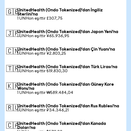
UnitedHealth (Ondo Tokenized)'dan İngiliz
🇬🇧
Sterlini'na
1 UNHon eşittir £307,75
UnitedHealth (Ondo Tokenized)'dan Japon Yeni'na
🇯🇵
1 UNHon eşittir ¥65.936,95
UnitedHealth (Ondo Tokenized)'dan Çin Yuanı'na
🇨🇳
1 UNHon eşittir ¥2.803,25
UnitedHealth (Ondo Tokenized)'dan Türk Lirası'na
🇹🇷
1 UNHon eşittir ₺19.830,30
UnitedHealth (Ondo Tokenized)'dan Güney Kore
🇰🇷
Wonu'na
1 UNHon eşittir ₩589.484,04
UnitedHealth (Ondo Tokenized)'dan Rus Rublesi'na
🇷🇺
1 UNHon eşittir ₽34.346,21
UnitedHealth (Ondo Tokenized)'dan Kanada
🇨🇦
Doları'na