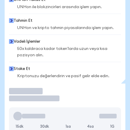
UNHon ile blokzincirleri arasında işlem yapın.
Tahmin Et
UNHon ve kripto tahmin piyasalarında işlem yapın.
Vadeli İşlemler
50x kaldıraca kadar token'larda uzun veya kısa
pozisyon alın.
Stake Et
Kriptonuzu değerlendirin ve pasif gelir elde edin.
İşlem Yap
15dk
30dk
1sa
4sa
1G