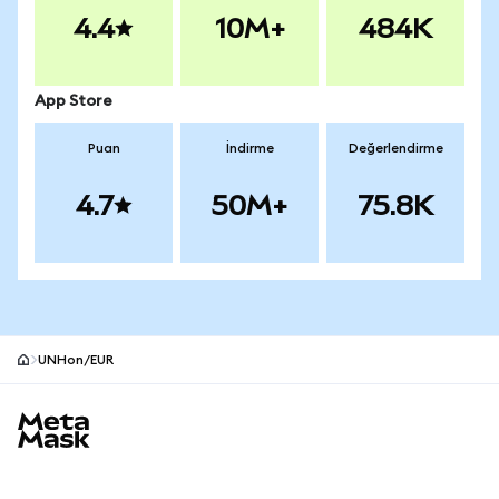
4.4
10M+
484K
App Store
Puan
İndirme
Değerlendirme
4.7
50M+
75.8K
UNHon/EUR
MetaMask site alt bilgisi