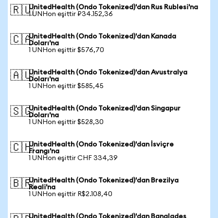
UnitedHealth (Ondo Tokenized)'dan Rus Rublesi'na
🇷🇺
1 UNHon eşittir ₽34.152,36
UnitedHealth (Ondo Tokenized)'dan Kanada
🇨🇦
Doları'na
1 UNHon eşittir $576,70
UnitedHealth (Ondo Tokenized)'dan Avustralya
🇦🇺
Doları'na
1 UNHon eşittir $585,45
UnitedHealth (Ondo Tokenized)'dan Singapur
🇸🇬
Doları'na
1 UNHon eşittir $528,30
UnitedHealth (Ondo Tokenized)'dan İsviçre
🇨🇭
Frangı'na
1 UNHon eşittir CHF 334,39
UnitedHealth (Ondo Tokenized)'dan Brezilya
🇧🇷
Reali'na
1 UNHon eşittir R$2.108,40
UnitedHealth (Ondo Tokenized)'dan Bangladeş