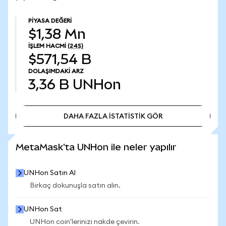
PIYASA DEĞERI
$1,38 Mn
İŞLEM HACMI
(24S)
$571,54 B
DOLAŞIMDAKI ARZ
3,36 B
UNHon
DAHA FAZLA İSTATİSTİK GÖR
DAHA FAZLA İSTATİSTİK GÖR
MetaMask'ta UNHon ile neler yapılır
UNHon Satın Al
Birkaç dokunuşla satın alın.
UNHon Sat
UNHon coin'lerinizi nakde çevirin.