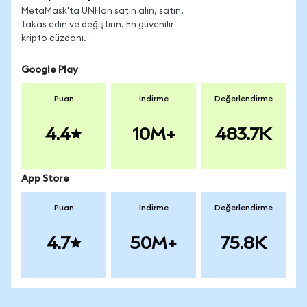
MetaMask'ta UNHon satın alın, satın,
takas edin ve değiştirin. En güvenilir
kripto cüzdanı.
Google Play
Puan
İndirme
Değerlendirme
4.4
10M+
483.7K
App Store
Puan
İndirme
Değerlendirme
4.7
50M+
75.8K