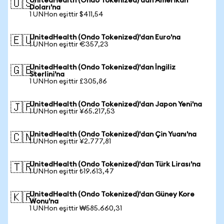
UnitedHealth (Ondo Tokenized)'dan Amerikan
🇺🇸
Doları'na
1 UNHon eşittir $411,54
UnitedHealth (Ondo Tokenized)'dan Euro'na
🇪🇺
1 UNHon eşittir €357,23
UnitedHealth (Ondo Tokenized)'dan İngiliz
🇬🇧
Sterlini'na
1 UNHon eşittir £305,86
UnitedHealth (Ondo Tokenized)'dan Japon Yeni'na
🇯🇵
1 UNHon eşittir ¥65.217,53
UnitedHealth (Ondo Tokenized)'dan Çin Yuanı'na
🇨🇳
1 UNHon eşittir ¥2.777,81
UnitedHealth (Ondo Tokenized)'dan Türk Lirası'na
🇹🇷
1 UNHon eşittir ₺19.613,47
UnitedHealth (Ondo Tokenized)'dan Güney Kore
🇰🇷
Wonu'na
1 UNHon eşittir ₩585.660,31