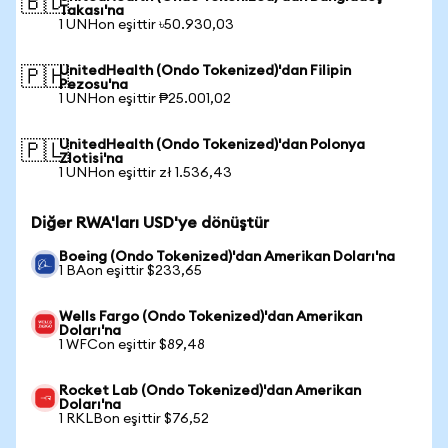
🇧🇩
Takası'na
1 UNHon eşittir ৳50.930,03
UnitedHealth (Ondo Tokenized)'dan Filipin
🇵🇭
Pezosu'na
1 UNHon eşittir ₱25.001,02
UnitedHealth (Ondo Tokenized)'dan Polonya
🇵🇱
Zlotisi'na
1 UNHon eşittir zł 1.536,43
Diğer RWA'ları USD'ye dönüştür
Boeing (Ondo Tokenized)'dan Amerikan Doları'na
1 BAon eşittir $233,65
Wells Fargo (Ondo Tokenized)'dan Amerikan
Doları'na
1 WFCon eşittir $89,48
Rocket Lab (Ondo Tokenized)'dan Amerikan
Doları'na
1 RKLBon eşittir $76,52