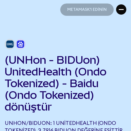
METAMASK'I EDİNİN
METAMASK'I EDİNİN
(UNHon - BIDUon)
UnitedHealth (Ondo
Tokenized) - Baidu
(Ondo Tokenized)
dönüştür
UNHON/BIDUON: 1 UNITEDHEALTH (ONDO
TOKENIZED), 3,7916 BIDUON DEĞERINE EŞITTIR