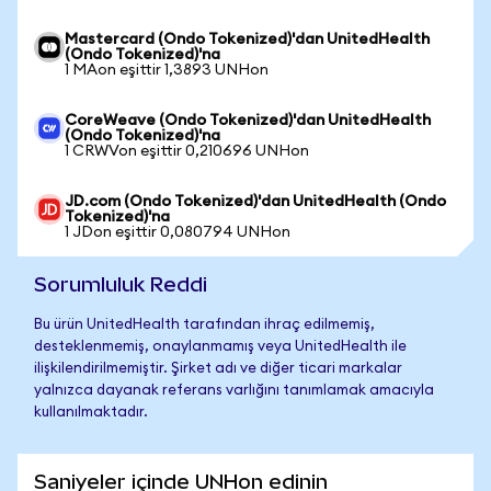
Mastercard (Ondo Tokenized)'dan UnitedHealth
(Ondo Tokenized)'na
1 MAon eşittir 1,3893 UNHon
CoreWeave (Ondo Tokenized)'dan UnitedHealth
(Ondo Tokenized)'na
1 CRWVon eşittir 0,210696 UNHon
JD.com (Ondo Tokenized)'dan UnitedHealth (Ondo
Tokenized)'na
1 JDon eşittir 0,080794 UNHon
Sorumluluk Reddi
Bu ürün UnitedHealth tarafından ihraç edilmemiş,
desteklenmemiş, onaylanmamış veya UnitedHealth ile
ilişkilendirilmemiştir. Şirket adı ve diğer ticari markalar
yalnızca dayanak referans varlığını tanımlamak amacıyla
kullanılmaktadır.
Saniyeler içinde UNHon edinin