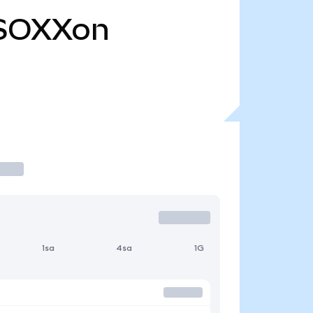
SOXXon
1sa
4sa
1G