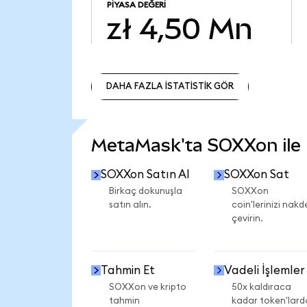
PIYASA DEĞERI
zł 4,50 Mn
DAHA FAZLA İSTATİSTİK GÖR
DAHA FAZLA İSTATİSTİK GÖR
MetaMask'ta SOXXon ile n
SOXXon Satın Al
SOXXon Sat
Birkaç dokunuşla
SOXXon
satın alın.
coin'lerinizi nakd
çevirin.
Tahmin Et
Vadeli İşlemler
SOXXon ve kripto
50x kaldıraca
tahmin
kadar token'lard