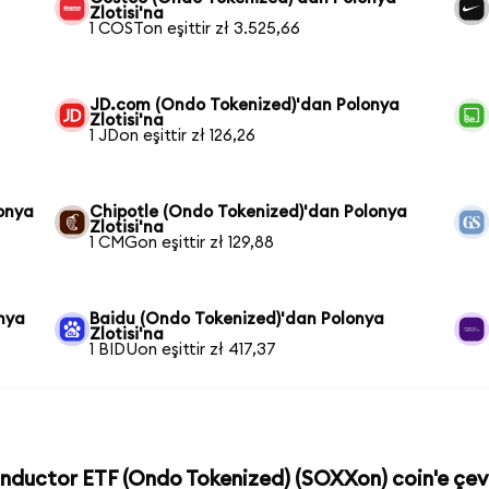
Zlotisi'na
1 COSTon eşittir zł 3.525,66
JD.com (Ondo Tokenized)'dan Polonya
Zlotisi'na
1 JDon eşittir zł 126,26
onya
Chipotle (Ondo Tokenized)'dan Polonya
Zlotisi'na
1 CMGon eşittir zł 129,88
nya
Baidu (Ondo Tokenized)'dan Polonya
Zlotisi'na
1 BIDUon eşittir zł 417,37
onductor ETF (Ondo Tokenized) (SOXXon) coin'e çevi