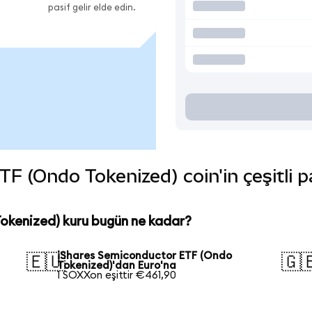
pasif gelir elde edin.
 (Ondo Tokenized) coin'in çeşitli p
okenized) kuru bugün ne kadar?
iShares Semiconductor ETF (Ondo
🇪🇺
🇬
Tokenized)'dan Euro'na
1 SOXXon eşittir €461,90