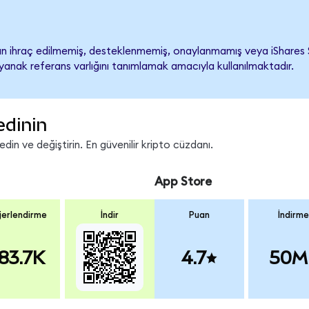
 ihraç edilmemiş, desteklenmemiş, onaylanmamış veya iShares Sem
ayanak referans varlığını tanımlamak amacıyla kullanılmaktadır.
edinin
in ve değiştirin. En güvenilir kripto cüzdanı.
App Store
erlendirme
İndir
Puan
İndirme
83.7K
4.7
50M