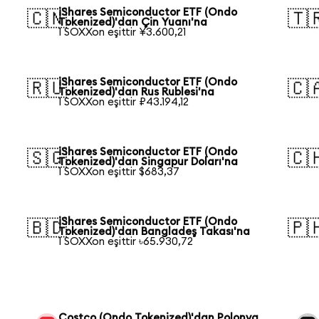
iShares Semiconductor ETF (Ondo
🇨🇳
🇹
Tokenized)'dan Çin Yuanı'na
1 SOXXon eşittir ¥3.600,21
iShares Semiconductor ETF (Ondo
🇷🇺
🇨
Tokenized)'dan Rus Rublesi'na
1 SOXXon eşittir ₽43.194,12
iShares Semiconductor ETF (Ondo
🇸🇬
🇨
Tokenized)'dan Singapur Doları'na
1 SOXXon eşittir $683,37
iShares Semiconductor ETF (Ondo
🇧🇩
🇵
Tokenized)'dan Bangladeş Takası'na
1 SOXXon eşittir ৳65.930,72
Costco (Ondo Tokenized)'dan Polonya