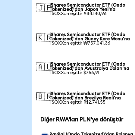
iShares Semiconductor ETF (Ondo
🇯🇵
Tokenized)'dan Japon Yeni'na
1 SOXXon eşittir ¥84.140,96
iShares Semiconductor ETF (Ondo
🇰🇷
Tokenized)'dan Güney Kore Wonu'na
1 SOXXon eşittir ₩757.041,36
iShares Semiconductor ETF (Ondo
🇦🇺
Tokenized)'dan Avustralya Doları'na
1 SOXXon eşittir $756,91
iShares Semiconductor ETF (Ondo
🇧🇷
Tokenized)'dan Brezilya Reali'na
1 SOXXon eşittir R$2.741,55
Diğer RWA'ları PLN'ye dönüştür
PayPal (Ondo Tokenized)'dan Polonya