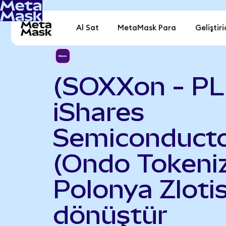
Al Sat
MetaMask Para
Geliştiri
(SOXXon - PL
iShares
Semiconduct
(Ondo Tokeniz
Polonya Zlotis
dönüştür