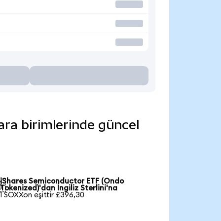
ara birimlerinde güncel
iShares Semiconductor ETF (Ondo

Tokenized)'dan İngiliz Sterlini'na
1 SOXXon eşittir £396,30