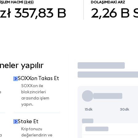
İŞLEM HACMI
(24S)
DOLAŞIMDAKI ARZ
zł 357,83 B
2,26 B
eler yapılır
İşlem Yap
SOXXon Takas Et
SOXXon ile
e
blokzincirleri
arasında işlem
yapın.
15dk
30dk
Stake Et
Kriptonuzu
a
değerlendirin ve