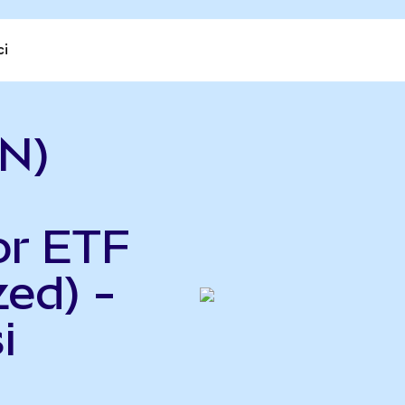
ci
N)
or ETF
ed) -
i