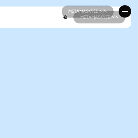
METAMASK'I EDİNİN
METAMASK'I EDİNİN
METAMASK'I EDİNİN
METAMASK'I EDİNİN