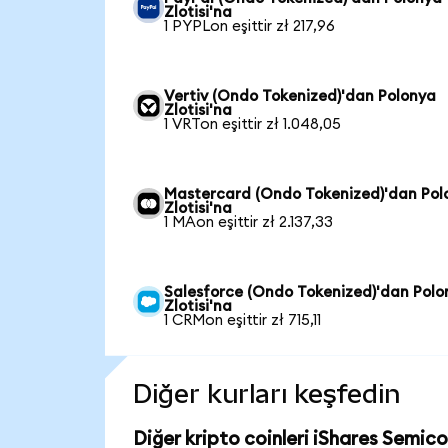
Zlotisi'na
1 PYPLon eşittir zł 217,96
Vertiv (Ondo Tokenized)'dan Polonya
Zlotisi'na
1 VRTon eşittir zł 1.048,05
Mastercard (Ondo Tokenized)'dan Pol
Zlotisi'na
1 MAon eşittir zł 2.137,33
Salesforce (Ondo Tokenized)'dan Polo
Zlotisi'na
1 CRMon eşittir zł 715,11
Diğer kurları keşfedin
Diğer kripto coinleri iShares Semic