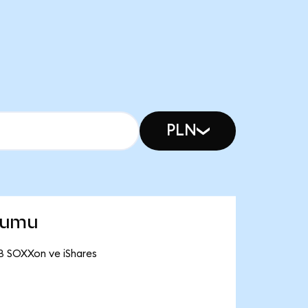
PLN
rumu
 B SOXXon ve iShares