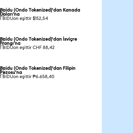
Baidu (Ondo Tokenized)'dan Kanada

Doları'na
1 BIDUon eşittir $152,54
Baidu (Ondo Tokenized)'dan İsviçre

Frangı'na
1 BIDUon eşittir CHF 88,42
Baidu (Ondo Tokenized)'dan Filipin

Pezosu'na
1 BIDUon eşittir ₱6.658,40