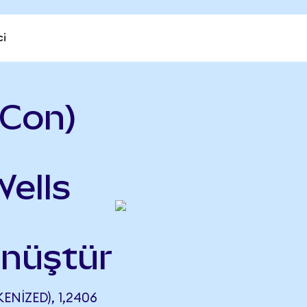
ci
Con)
Wells
önüştür
NIZED), 1,2406