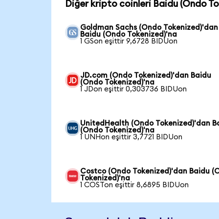
Diğer kripto coinleri Baidu (Ondo To
Goldman Sachs (Ondo Tokenized)'dan
Baidu (Ondo Tokenized)'na
1 GSon eşittir 9,6728 BIDUon
JD.com (Ondo Tokenized)'dan Baidu
(Ondo Tokenized)'na
1 JDon eşittir 0,303736 BIDUon
UnitedHealth (Ondo Tokenized)'dan B
(Ondo Tokenized)'na
1 UNHon eşittir 3,7721 BIDUon
Costco (Ondo Tokenized)'dan Baidu (
Tokenized)'na
1 COSTon eşittir 8,6895 BIDUon