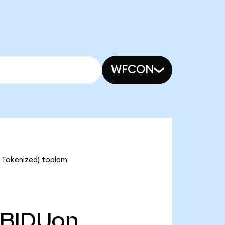
WFCON
o Tokenized) toplam
BIDUon