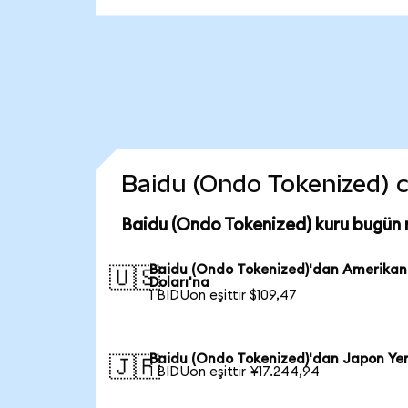
Baidu (Ondo Tokenized) co
Baidu (Ondo Tokenized) kuru bugün 
Baidu (Ondo Tokenized)'dan Amerikan
🇺🇸
Doları'na
1 BIDUon eşittir $109,47
Baidu (Ondo Tokenized)'dan Japon Yen
🇯🇵
1 BIDUon eşittir ¥17.244,94