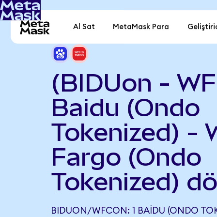
Al Sat
MetaMask Para
Geliştiri
(BIDUon - WF
Baidu (Ondo
Tokenized) - 
Fargo (Ondo
Tokenized) d
BIDUON/WFCON: 1 BAIDU (ONDO TOKE