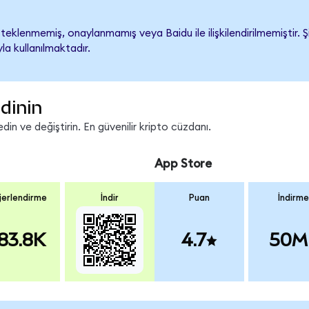
eklenmemiş, onaylanmamış veya Baidu ile ilişkilendirilmemiştir. Şi
a kullanılmaktadır.
dinin
in ve değiştirin. En güvenilir kripto cüzdanı.
App Store
erlendirme
İndir
Puan
İndirme
83.8K
4.7
50M