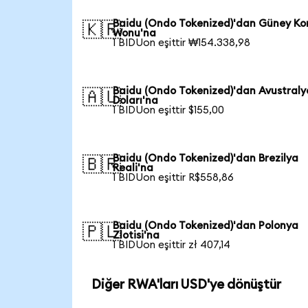
Baidu (Ondo Tokenized)'dan Güney Ko
🇰🇷
Wonu'na
1 BIDUon eşittir ₩154.338,98
Baidu (Ondo Tokenized)'dan Avustraly
🇦🇺
Doları'na
1 BIDUon eşittir $155,00
Baidu (Ondo Tokenized)'dan Brezilya
🇧🇷
Reali'na
1 BIDUon eşittir R$558,86
Baidu (Ondo Tokenized)'dan Polonya
🇵🇱
Zlotisi'na
1 BIDUon eşittir zł 407,14
Diğer RWA'ları USD'ye dönüştür