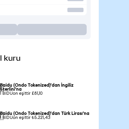
l kuru
Baidu (Ondo Tokenized)'dan İngiliz

Sterlini'na
1 BIDUon eşittir £81,10
Baidu (Ondo Tokenized)'dan Türk Lirası'na

1 BIDUon eşittir ₺5.221,43