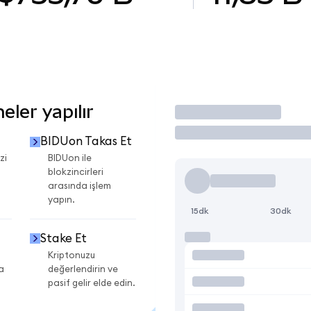
ler yapılır
İşlem Yap
BIDUon Takas Et
zi
BIDUon ile
blokzincirleri
arasında işlem
yapın.
15dk
30dk
Stake Et
Kriptonuzu
a
değerlendirin ve
pasif gelir elde edin.