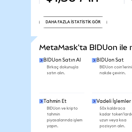
DAHA FAZLA İSTATİSTİK GÖR
DAHA FAZLA İSTATİSTİK GÖR
MetaMask'ta BIDUon ile ne
BIDUon Satın Al
BIDUon Sat
Birkaç dokunuşla
BIDUon coin'lerini
satın alın.
nakde çevirin.
Tahmin Et
Vadeli İşlemler
BIDUon ve kripto
50x kaldıraca
tahmin
kadar token'lard
piyasalarında işlem
uzun veya kısa
yapın.
pozisyon alın.