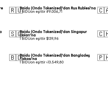
re
Baidu (Ondo Tokenized)'dan Rus Rublesi'na
🇷🇺
🇨
1 BIDUon eşittir ₽9.006,71
a
Baidu (Ondo Tokenized)'dan Singapur
🇸🇬
🇨
Doları'na
1 BIDUon eşittir $139,96
Baidu (Ondo Tokenized)'dan Bangladeş
🇧🇩
🇵
Takası'na
1 BIDUon eşittir ৳13.549,80