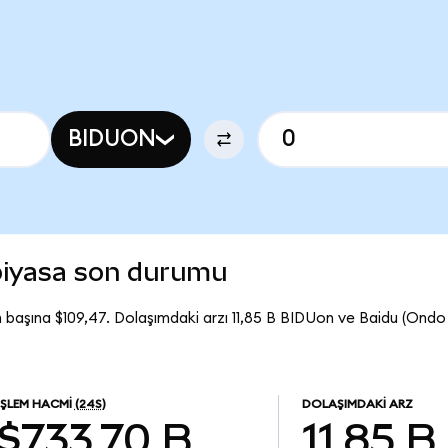
BIDUON
piyasa son durumu
 başına $109,47. Dolaşımdaki arzı 11,85 B BIDUon ve Baidu (Ond
İŞLEM HACMI
(24S)
DOLAŞIMDAKI ARZ
$733,70 B
11,85 B