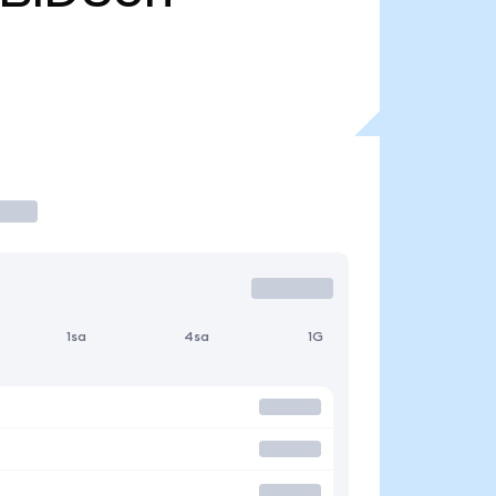
1sa
4sa
1G