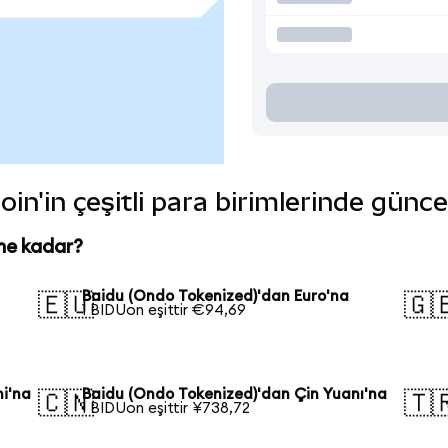
in'in çeşitli para birimlerinde günce
ne kadar?
Baidu (Ondo Tokenized)'dan Euro'na
🇪🇺
🇬
1 BIDUon eşittir €94,69
i'na
Baidu (Ondo Tokenized)'dan Çin Yuanı'na
🇨🇳
🇹
1 BIDUon eşittir ¥738,72