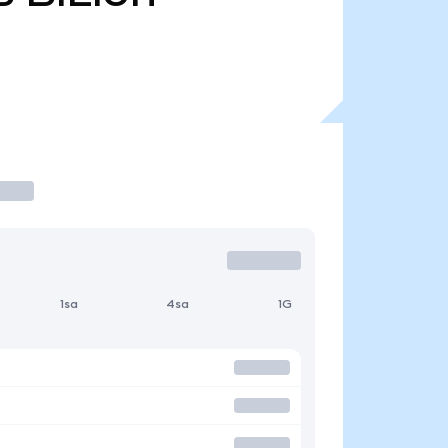
1sa
4sa
1G