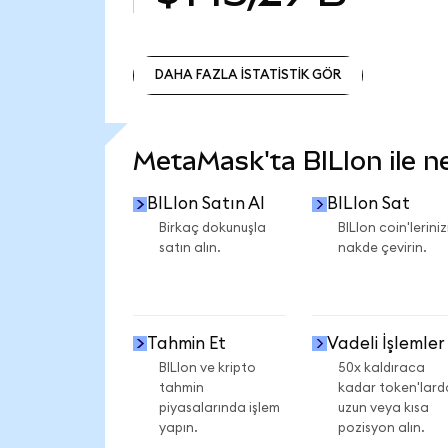
DAHA FAZLA İSTATİSTİK GÖR
DAHA FAZLA İSTATİSTİK GÖR
MetaMask'ta BILIon ile nel
BILIon Satın Al
BILIon Sat
Birkaç dokunuşla
BILIon coin'leriniz
satın alın.
nakde çevirin.
Tahmin Et
Vadeli İşlemler
BILIon ve kripto
50x kaldıraca
tahmin
kadar token'lard
piyasalarında işlem
uzun veya kısa
yapın.
pozisyon alın.