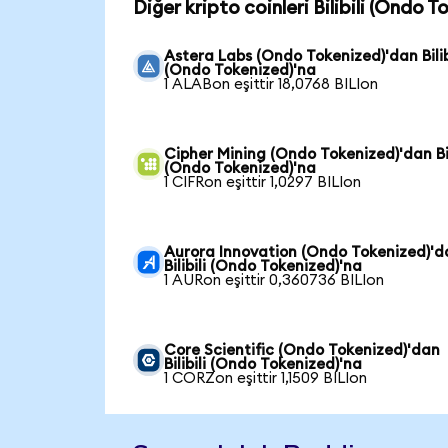
Diğer kripto coinleri Bilibili (Ondo T
Astera Labs (Ondo Tokenized)'dan Bilib
(Ondo Tokenized)'na
1 ALABon eşittir 18,0768 BILIon
Cipher Mining (Ondo Tokenized)'dan Bil
(Ondo Tokenized)'na
1 CIFRon eşittir 1,0297 BILIon
Aurora Innovation (Ondo Tokenized)'d
Bilibili (Ondo Tokenized)'na
1 AURon eşittir 0,360736 BILIon
Core Scientific (Ondo Tokenized)'dan
Bilibili (Ondo Tokenized)'na
1 CORZon eşittir 1,1509 BILIon