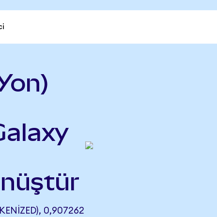
ci
Yon)
Galaxy
önüştür
KENIZED), 0,907262