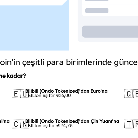
coin'in çeşitli para birimlerinde günce
 ne kadar?
Bilibili (Ondo Tokenized)'dan Euro'na
🇪🇺
🇬
1 BILIon eşittir €16,00
ni'na
Bilibili (Ondo Tokenized)'dan Çin Yuanı'na
🇨🇳
🇹
1 BILIon eşittir ¥124,78