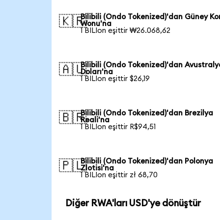
Bilibili (Ondo Tokenized)'dan Güney Ko
🇰🇷
Wonu'na
1 BILIon eşittir ₩26.068,62
Bilibili (Ondo Tokenized)'dan Avustraly
🇦🇺
Doları'na
1 BILIon eşittir $26,19
Bilibili (Ondo Tokenized)'dan Brezilya
🇧🇷
Reali'na
1 BILIon eşittir R$94,51
Bilibili (Ondo Tokenized)'dan Polonya
🇵🇱
Zlotisi'na
1 BILIon eşittir zł 68,70
Diğer RWA'ları USD'ye dönüştür