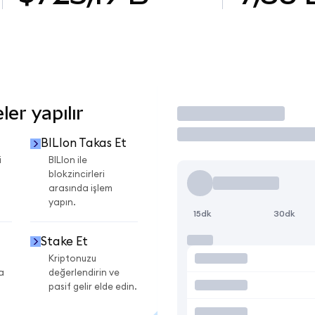
er yapılır
İşlem Yap
BILIon Takas Et
i
BILIon ile
blokzincirleri
arasında işlem
yapın.
15dk
30dk
Stake Et
Kriptonuzu
a
değerlendirin ve
pasif gelir elde edin.