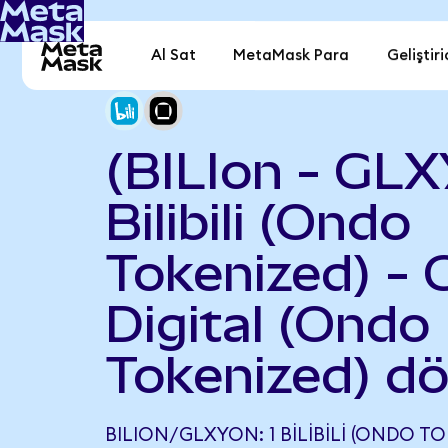
Al Sat
MetaMask Para
Geliştiri
(BILIon - GLX
Bilibili (Ondo
Tokenized) - 
Digital (Ondo
Tokenized) d
BILION/GLXYON: 1 BILIBILI (ONDO TO