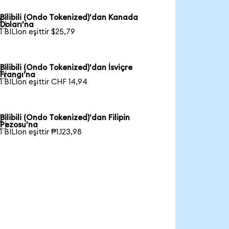
Bilibili (Ondo Tokenized)'dan Kanada

Doları'na
1 BILIon eşittir $25,79
Bilibili (Ondo Tokenized)'dan İsviçre

Frangı'na
1 BILIon eşittir CHF 14,94
Bilibili (Ondo Tokenized)'dan Filipin

Pezosu'na
1 BILIon eşittir ₱1.123,98