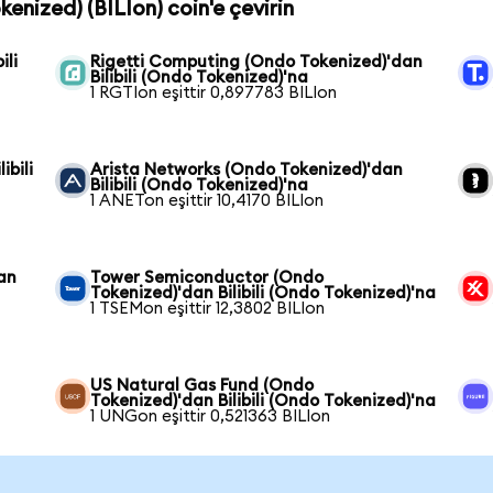
okenized) (BILIon) coin'e çevirin
ili
Rigetti Computing (Ondo Tokenized)'dan
Bilibili (Ondo Tokenized)'na
1 RGTIon eşittir 0,897783 BILIon
ibili
Arista Networks (Ondo Tokenized)'dan
Bilibili (Ondo Tokenized)'na
1 ANETon eşittir 10,4170 BILIon
an
Tower Semiconductor (Ondo
Tokenized)'dan Bilibili (Ondo Tokenized)'na
1 TSEMon eşittir 12,3802 BILIon
US Natural Gas Fund (Ondo
Tokenized)'dan Bilibili (Ondo Tokenized)'na
1 UNGon eşittir 0,521363 BILIon