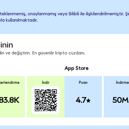
teklenmemiş, onaylanmamış veya Bilibili ile ilişkilendirilmemiştir. Ş
a kullanılmaktadır.
inin
n ve değiştirin. En güvenilir kripto cüzdanı.
App Store
erlendirme
İndir
Puan
İndirme
83.8K
4.7
50M