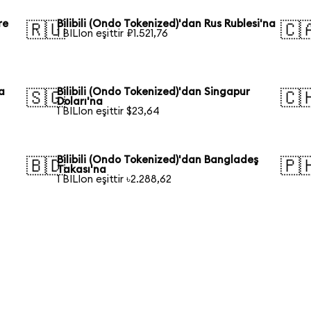
re
Bilibili (Ondo Tokenized)'dan Rus Rublesi'na
🇷🇺
🇨
1 BILIon eşittir ₽1.521,76
a
Bilibili (Ondo Tokenized)'dan Singapur
🇸🇬
🇨
Doları'na
1 BILIon eşittir $23,64
Bilibili (Ondo Tokenized)'dan Bangladeş
🇧🇩
🇵
Takası'na
1 BILIon eşittir ৳2.288,62