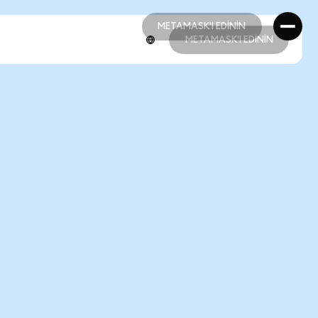
METAMASK'I EDİNİN
METAMASK'I EDİNİN
METAMASK'I EDİNİN
METAMASK'I EDİNİN