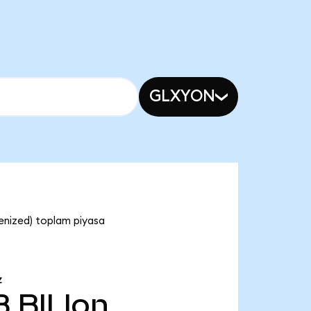
GLXYON
okenized) toplam piyasa
Z
B
BILIon