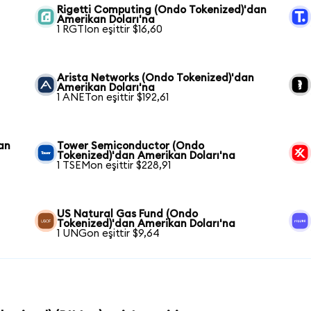
Rigetti Computing (Ondo Tokenized)'dan
Amerikan Doları'na
1 RGTIon eşittir $16,60
Arista Networks (Ondo Tokenized)'dan
Amerikan Doları'na
1 ANETon eşittir $192,61
an
Tower Semiconductor (Ondo
Tokenized)'dan Amerikan Doları'na
1 TSEMon eşittir $228,91
US Natural Gas Fund (Ondo
Tokenized)'dan Amerikan Doları'na
1 UNGon eşittir $9,64