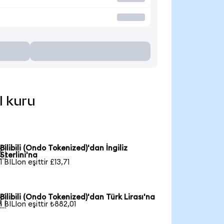
l kuru
Bilibili (Ondo Tokenized)'dan İngiliz

Sterlini'na
1 BILIon eşittir £13,71
Bilibili (Ondo Tokenized)'dan Türk Lirası'na

1 BILIon eşittir ₺882,01