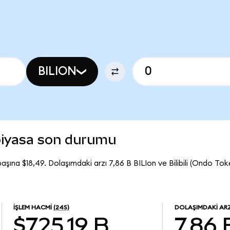
BILION
 piyasa son durumu
 başına $18,49. Dolaşımdaki arzı 7,86 B BILIon ve Bilibili (Ondo T
İŞLEM HACMI
(24S)
DOLAŞIMDAKI AR
$725,19 B
7,86 