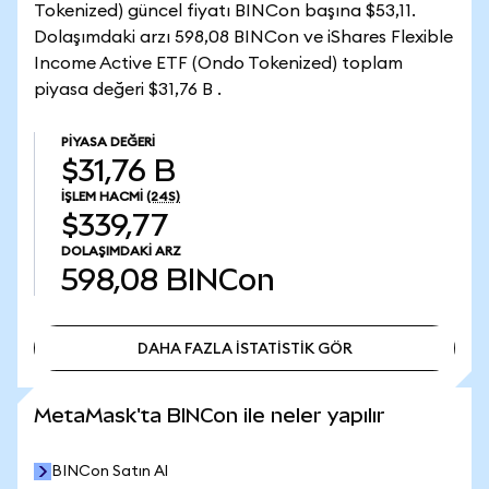
Tokenized) güncel fiyatı BINCon başına $53,11.
Dolaşımdaki arzı 598,08 BINCon ve iShares Flexible
Income Active ETF (Ondo Tokenized) toplam
piyasa değeri $31,76 B .
PIYASA DEĞERI
$31,76 B
İŞLEM HACMI
(24S)
$339,77
DOLAŞIMDAKI ARZ
598,08
BINCon
DAHA FAZLA İSTATİSTİK GÖR
DAHA FAZLA İSTATİSTİK GÖR
MetaMask'ta BINCon ile neler yapılır
BINCon Satın Al