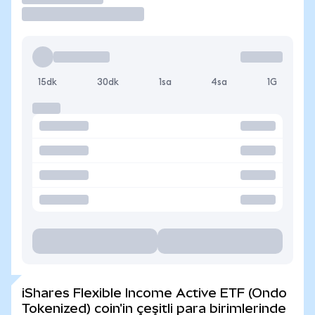
15dk
30dk
1sa
4sa
1G
iShares Flexible Income Active ETF (Ondo
Tokenized) coin'in çeşitli para birimlerinde