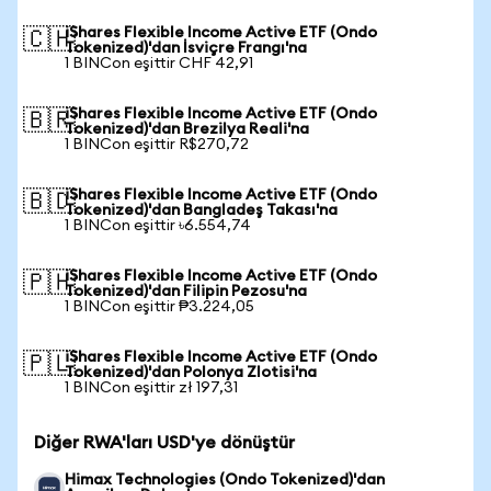
iShares Flexible Income Active ETF (Ondo
🇨🇭
Tokenized)'dan İsviçre Frangı'na
1 BINCon eşittir CHF 42,91
iShares Flexible Income Active ETF (Ondo
🇧🇷
Tokenized)'dan Brezilya Reali'na
1 BINCon eşittir R$270,72
iShares Flexible Income Active ETF (Ondo
🇧🇩
Tokenized)'dan Bangladeş Takası'na
1 BINCon eşittir ৳6.554,74
iShares Flexible Income Active ETF (Ondo
🇵🇭
Tokenized)'dan Filipin Pezosu'na
1 BINCon eşittir ₱3.224,05
iShares Flexible Income Active ETF (Ondo
🇵🇱
Tokenized)'dan Polonya Zlotisi'na
1 BINCon eşittir zł 197,31
Diğer RWA'ları USD'ye dönüştür
Himax Technologies (Ondo Tokenized)'dan