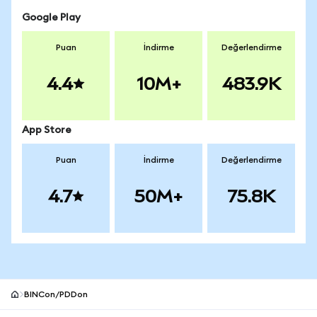
Google Play
Puan
İndirme
Değerlendirme
4.4
10M+
483.9K
App Store
Puan
İndirme
Değerlendirme
4.7
50M+
75.8K
BINCon/PDDon
MetaMask site alt bilgisi