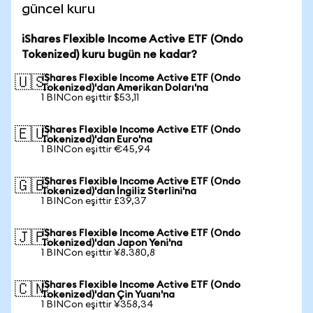
güncel kuru
iShares Flexible Income Active ETF (Ondo
Tokenized) kuru bugün ne kadar?
iShares Flexible Income Active ETF (Ondo
🇺🇸
Tokenized)'dan Amerikan Doları'na
1 BINCon eşittir $53,11
iShares Flexible Income Active ETF (Ondo
🇪🇺
Tokenized)'dan Euro'na
1 BINCon eşittir €45,94
iShares Flexible Income Active ETF (Ondo
🇬🇧
Tokenized)'dan İngiliz Sterlini'na
1 BINCon eşittir £39,37
iShares Flexible Income Active ETF (Ondo
🇯🇵
Tokenized)'dan Japon Yeni'na
1 BINCon eşittir ¥8.380,8
iShares Flexible Income Active ETF (Ondo
🇨🇳
Tokenized)'dan Çin Yuanı'na
1 BINCon eşittir ¥358,34