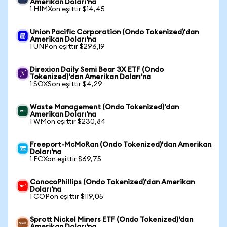
Amerikan Doları'na
1 HIMXon eşittir $14,45
Union Pacific Corporation (Ondo Tokenized)'dan
Amerikan Doları'na
1 UNPon eşittir $296,19
Direxion Daily Semi Bear 3X ETF (Ondo
Tokenized)'dan Amerikan Doları'na
1 SOXSon eşittir $4,29
Waste Management (Ondo Tokenized)'dan
Amerikan Doları'na
1 WMon eşittir $230,84
Freeport-McMoRan (Ondo Tokenized)'dan Amerikan
Doları'na
1 FCXon eşittir $69,75
ConocoPhillips (Ondo Tokenized)'dan Amerikan
Doları'na
1 COPon eşittir $119,05
Sprott Nickel Miners ETF (Ondo Tokenized)'dan