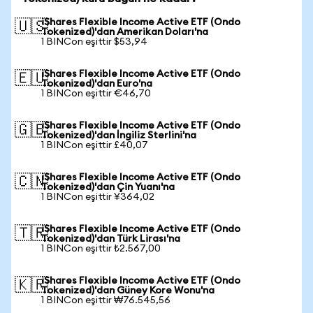
iShares Flexible Income Active ETF (Ondo
🇺🇸
Tokenized)'dan Amerikan Doları'na
1 BINCon eşittir $53,94
iShares Flexible Income Active ETF (Ondo
🇪🇺
Tokenized)'dan Euro'na
1 BINCon eşittir €46,70
iShares Flexible Income Active ETF (Ondo
🇬🇧
Tokenized)'dan İngiliz Sterlini'na
1 BINCon eşittir £40,07
iShares Flexible Income Active ETF (Ondo
🇨🇳
Tokenized)'dan Çin Yuanı'na
1 BINCon eşittir ¥364,02
iShares Flexible Income Active ETF (Ondo
🇹🇷
Tokenized)'dan Türk Lirası'na
1 BINCon eşittir ₺2.567,00
iShares Flexible Income Active ETF (Ondo
🇰🇷
Tokenized)'dan Güney Kore Wonu'na
1 BINCon eşittir ₩76.545,56