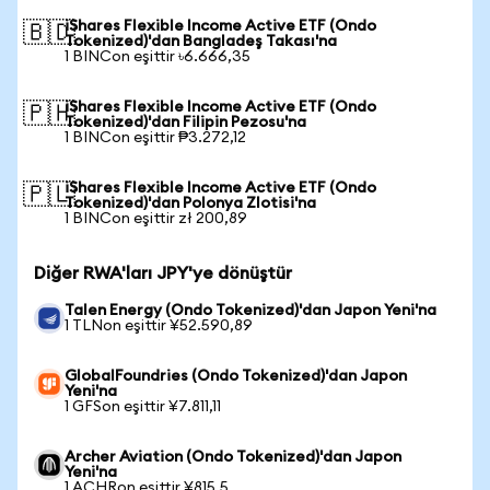
iShares Flexible Income Active ETF (Ondo
🇧🇩
Tokenized)'dan Bangladeş Takası'na
1 BINCon eşittir ৳6.666,35
iShares Flexible Income Active ETF (Ondo
🇵🇭
Tokenized)'dan Filipin Pezosu'na
1 BINCon eşittir ₱3.272,12
iShares Flexible Income Active ETF (Ondo
🇵🇱
Tokenized)'dan Polonya Zlotisi'na
1 BINCon eşittir zł 200,89
Diğer RWA'ları JPY'ye dönüştür
Talen Energy (Ondo Tokenized)'dan Japon Yeni'na
1 TLNon eşittir ¥52.590,89
GlobalFoundries (Ondo Tokenized)'dan Japon
Yeni'na
1 GFSon eşittir ¥7.811,11
Archer Aviation (Ondo Tokenized)'dan Japon
Yeni'na
1 ACHRon eşittir ¥815,5