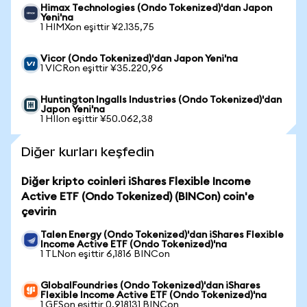
Himax Technologies (Ondo Tokenized)'dan Japon
Yeni'na
1 HIMXon eşittir ¥2.135,75
Vicor (Ondo Tokenized)'dan Japon Yeni'na
1 VICRon eşittir ¥35.220,96
Huntington Ingalls Industries (Ondo Tokenized)'dan
Japon Yeni'na
1 HIIon eşittir ¥50.062,38
Diğer kurları keşfedin
Diğer kripto coinleri iShares Flexible Income
Active ETF (Ondo Tokenized) (BINCon) coin'e
çevirin
Talen Energy (Ondo Tokenized)'dan iShares Flexible
Income Active ETF (Ondo Tokenized)'na
1 TLNon eşittir 6,1816 BINCon
GlobalFoundries (Ondo Tokenized)'dan iShares
Flexible Income Active ETF (Ondo Tokenized)'na
1 GFSon eşittir 0,918131 BINCon