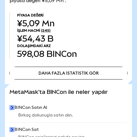
piyasa değeri ¥5,09 Mn .
PIYASA DEĞERI
¥5,09 Mn
İŞLEM HACMI
(24S)
¥54,43 B
DOLAŞIMDAKI ARZ
598,08
BINCon
DAHA FAZLA İSTATİSTİK GÖR
DAHA FAZLA İSTATİSTİK GÖR
MetaMask'ta BINCon ile neler yapılır
BINCon Satın Al
Birkaç dokunuşla satın alın.
BINCon Sat