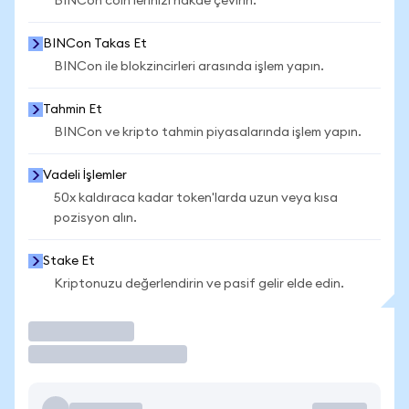
BINCon coin'lerinizi nakde çevirin.
BINCon Takas Et
BINCon ile blokzincirleri arasında işlem yapın.
Tahmin Et
BINCon ve kripto tahmin piyasalarında işlem yapın.
Vadeli İşlemler
50x kaldıraca kadar token'larda uzun veya kısa
pozisyon alın.
Stake Et
Kriptonuzu değerlendirin ve pasif gelir elde edin.
İşlem Yap