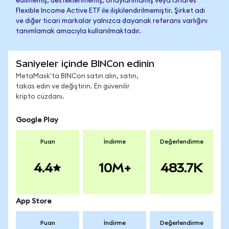
edilmemiş, desteklenmemiş, onaylanmamış veya iShares
Flexible Income Active ETF ile ilişkilendirilmemiştir. Şirket adı
ve diğer ticari markalar yalnızca dayanak referans varlığını
tanımlamak amacıyla kullanılmaktadır.
Saniyeler içinde BINCon edinin
MetaMask'ta BINCon satın alın, satın,
takas edin ve değiştirin. En güvenilir
kripto cüzdanı.
Google Play
Puan
İndirme
Değerlendirme
4.4
10M+
483.7K
App Store
Puan
İndirme
Değerlendirme