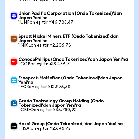
Union Pacific Corporation (Ondo Tokenized)'dan
Japon Yeni'na
1 UNPon eşittir ¥46.738,87
Sprott Nickel Miners ETF (Ondo Tokenized)'dan
Japon Yeni'na
1 NIKLon eşittir ¥2.206,73
ConocoPhillips (Ondo Tokenized)'dan Japon Yeni'na
1 COPon eşittir ¥18.486,71
Freeport-McMoRan (Ondo Tokenized)'dan Japon
Yeni'na
1 FCXon eşittir ¥10.976,88
Credo Technology Group Holding (Ondo
Tokenized)'dan Japon Yeni'na
1 CRDOon eşittir ¥35.780,92
Hesai Group (Ondo Tokenized)'dan Japon Yeni'na
1 HSAIon eşittir ¥2.848,72