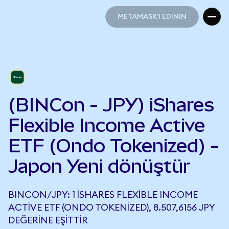
METAMASK'I EDİNİN
METAMASK'I EDİNİN
(BINCon - JPY) iShares
Flexible Income Active
ETF (Ondo Tokenized) -
Japon Yeni dönüştür
BINCON/JPY: 1 ISHARES FLEXIBLE INCOME
ACTIVE ETF (ONDO TOKENIZED), 8.507,6156 JPY
DEĞERINE EŞITTIR