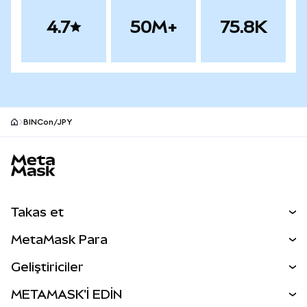
4.7
50M+
75.8K
BINCon/JPY
MetaMask site alt bilgisi
Takas et
Takas İşlemleri
MetaMask Para
Tahmin Et
YENİ
Kripto Al
Geliştiriciler
Perps
YENİ
MetaMask Kart
Dökümantasyon
METAMASK'İ EDİN
RWA'lar
mUSD
YENİ
Kontrol Paneli