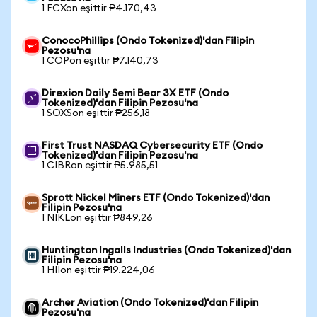
1 FCXon eşittir ₱4.170,43
ConocoPhillips (Ondo Tokenized)'dan Filipin
Pezosu'na
1 COPon eşittir ₱7.140,73
Direxion Daily Semi Bear 3X ETF (Ondo
Tokenized)'dan Filipin Pezosu'na
1 SOXSon eşittir ₱256,18
First Trust NASDAQ Cybersecurity ETF (Ondo
Tokenized)'dan Filipin Pezosu'na
1 CIBRon eşittir ₱5.985,51
Sprott Nickel Miners ETF (Ondo Tokenized)'dan
Filipin Pezosu'na
1 NIKLon eşittir ₱849,26
Huntington Ingalls Industries (Ondo Tokenized)'dan
Filipin Pezosu'na
1 HIIon eşittir ₱19.224,06
Archer Aviation (Ondo Tokenized)'dan Filipin
Pezosu'na