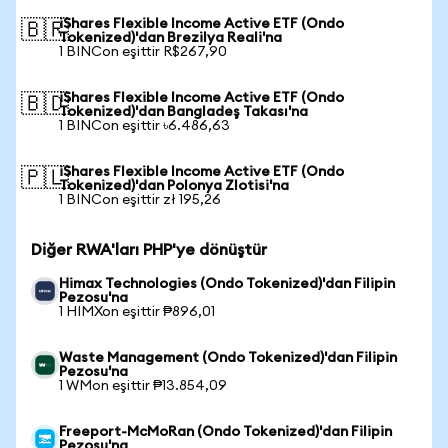
iShares Flexible Income Active ETF (Ondo
🇧🇷
Tokenized)'dan Brezilya Reali'na
1 BINCon eşittir R$267,90
iShares Flexible Income Active ETF (Ondo
🇧🇩
Tokenized)'dan Bangladeş Takası'na
1 BINCon eşittir ৳6.486,63
iShares Flexible Income Active ETF (Ondo
🇵🇱
Tokenized)'dan Polonya Zlotisi'na
1 BINCon eşittir zł 195,26
Diğer RWA'ları PHP'ye dönüştür
Himax Technologies (Ondo Tokenized)'dan Filipin
Pezosu'na
1 HIMXon eşittir ₱896,01
Waste Management (Ondo Tokenized)'dan Filipin
Pezosu'na
1 WMon eşittir ₱13.854,09
Freeport-McMoRan (Ondo Tokenized)'dan Filipin
Pezosu'na