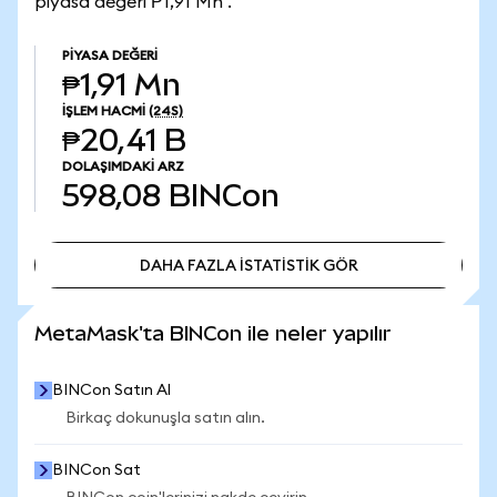
piyasa değeri ₱1,91 Mn .
PIYASA DEĞERI
₱1,91 Mn
İŞLEM HACMI
(24S)
₱20,41 B
DOLAŞIMDAKI ARZ
598,08
BINCon
DAHA FAZLA İSTATİSTİK GÖR
DAHA FAZLA İSTATİSTİK GÖR
MetaMask'ta BINCon ile neler yapılır
BINCon Satın Al
Birkaç dokunuşla satın alın.
BINCon Sat