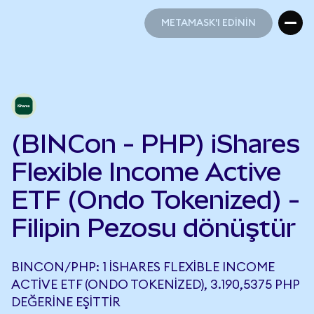
METAMASK'I EDİNİN
METAMASK'I EDİNİN
(BINCon - PHP) iShares
Flexible Income Active
ETF (Ondo Tokenized) -
Filipin Pezosu dönüştür
BINCON/PHP: 1 ISHARES FLEXIBLE INCOME
ACTIVE ETF (ONDO TOKENIZED), 3.190,5375 PHP
DEĞERINE EŞITTIR