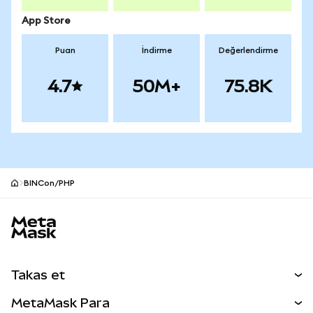
App Store
Puan
İndirme
Değerlendirme
4.7
50M+
75.8K
BINCon/PHP
MetaMask site alt bilgisi
Takas et
Takas İşlemleri
MetaMask Para