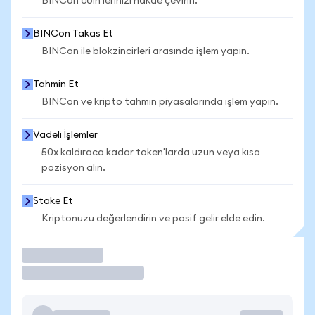
BINCon coin'lerinizi nakde çevirin.
BINCon Takas Et
BINCon ile blokzincirleri arasında işlem yapın.
Tahmin Et
BINCon ve kripto tahmin piyasalarında işlem yapın.
Vadeli İşlemler
50x kaldıraca kadar token'larda uzun veya kısa
pozisyon alın.
Stake Et
Kriptonuzu değerlendirin ve pasif gelir elde edin.
İşlem Yap