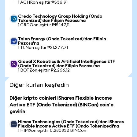
1 ACHRon eşittir ₱336,91
Credo Technology Group Holding (Ondo
Tokenized)'dan Filipin Pezosu'na
1 CRDOon eşittir ₱15.147,11
Talen Energy (Ondo Tokenized)'dan Filipin
Pezosu'na
1 TLNon eşittir ₱21.277,71
Global X Robotics & Artificial Intelligence ETF
(Ondo Tokenized)'dan Filipin Pezosu'na
1 BOTZon eşittir ₱2.266,12
Diğer kurları keşfedin
Diğer kripto coinleri iShares Flexible Income
Active ETF (Ondo Tokenized) (BINCon) coin'e
çevirin
Himax Technologies (Ondo Tokenized)'dan iShares
Flexible Income Active ETF (Ondo Tokenized)'na
1 HIMXon eşittir 0,280832 BINCon