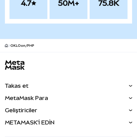
4.7
50M+
75.8K
OKLOon/PHP
MetaMask site alt bilgisi
Takas et
Takas İşlemleri
MetaMask Para
Tahmin Et
YENİ
Kripto Al
Geliştiriciler
Perps
YENİ
MetaMask Kart
Dökümantasyon
METAMASK'İ EDİN
RWA'lar
mUSD
YENİ
Kontrol Paneli
İşlem Kalkanı