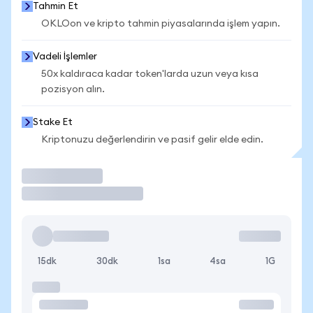
Tahmin Et
OKLOon ve kripto tahmin piyasalarında işlem yapın.
Vadeli İşlemler
50x kaldıraca kadar token'larda uzun veya kısa
pozisyon alın.
Stake Et
Kriptonuzu değerlendirin ve pasif gelir elde edin.
İşlem Yap
15dk
30dk
1sa
4sa
1G