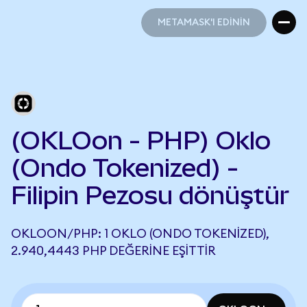
METAMASK'I EDİNİN
METAMASK'I EDİNİN
(OKLOon - PHP) Oklo
(Ondo Tokenized) -
Filipin Pezosu dönüştür
OKLOON/PHP: 1 OKLO (ONDO TOKENIZED),
2.940,4443 PHP DEĞERINE EŞITTIR