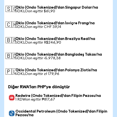
Oklo (Ondo Tokenized)'dan Singapur Doları'na
🇸🇬
1 OKLOon eşittir $61,90
Oklo (Ondo Tokenized)'dan İsviçre Frangı'na
🇨🇭
1 OKLOon eşittir CHF 39,14
Oklo (Ondo Tokenized)'dan Brezilya Reali'na
🇧🇷
1 OKLOon eşittir R$246,90
Oklo (Ondo Tokenized)'dan Bangladeş Takası'na
🇧🇩
1 OKLOon eşittir ৳5.978,38
Oklo (Ondo Tokenized)'dan Polonya Zlotisi'na
🇵🇱
1 OKLOon eşittir zł 179,96
Diğer RWA'ları PHP'ye dönüştür
Redwire (Ondo Tokenized)'dan Filipin Pezosu'na
1 RDWon eşittir ₱817,67
Occidental Petroleum (Ondo Tokenized)'dan Filipin
Pezosu'na