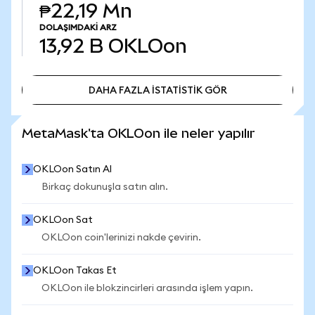
₱22,19 Mn
DOLAŞIMDAKI ARZ
13,92 B
OKLOon
DAHA FAZLA İSTATİSTİK GÖR
DAHA FAZLA İSTATİSTİK GÖR
MetaMask'ta OKLOon ile neler yapılır
OKLOon Satın Al
Birkaç dokunuşla satın alın.
OKLOon Sat
OKLOon coin'lerinizi nakde çevirin.
OKLOon Takas Et
OKLOon ile blokzincirleri arasında işlem yapın.