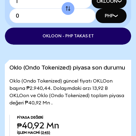
OKLOON
PHP
OKLOON - PHP TAKAS ET
Oklo (Ondo Tokenized) piyasa son durumu
Oklo (Ondo Tokenized) güncel fiyatı OKLOon
başına ₱2.940,44. Dolaşımdaki arzı 13,92 B
OKLOon ve Oklo (Ondo Tokenized) toplam piyasa
değeri ₱40,92 Mn .
PIYASA DEĞERI
₱40,92 Mn
İŞLEM HACMI
(24S)