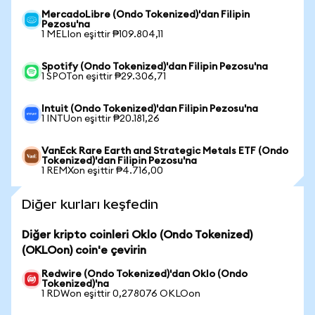
MercadoLibre (Ondo Tokenized)'dan Filipin
Pezosu'na
1 MELIon eşittir ₱109.804,11
Spotify (Ondo Tokenized)'dan Filipin Pezosu'na
1 SPOTon eşittir ₱29.306,71
Intuit (Ondo Tokenized)'dan Filipin Pezosu'na
1 INTUon eşittir ₱20.181,26
VanEck Rare Earth and Strategic Metals ETF (Ondo
Tokenized)'dan Filipin Pezosu'na
1 REMXon eşittir ₱4.716,00
Diğer kurları keşfedin
Diğer kripto coinleri Oklo (Ondo Tokenized)
(OKLOon) coin'e çevirin
Redwire (Ondo Tokenized)'dan Oklo (Ondo
Tokenized)'na
1 RDWon eşittir 0,278076 OKLOon