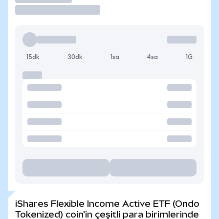
15dk
30dk
1sa
4sa
1G
iShares Flexible Income Active ETF (Ondo
Tokenized) coin'in çeşitli para birimlerinde