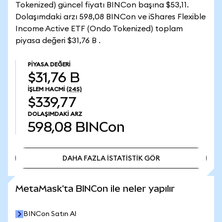
Tokenized) güncel fiyatı BINCon başına $53,11.
Dolaşımdaki arzı 598,08 BINCon ve iShares Flexible
Income Active ETF (Ondo Tokenized) toplam
piyasa değeri $31,76 B .
PIYASA DEĞERI
$31,76 B
İŞLEM HACMI
(24S)
$339,77
DOLAŞIMDAKI ARZ
598,08
BINCon
DAHA FAZLA İSTATİSTİK GÖR
DAHA FAZLA İSTATİSTİK GÖR
MetaMask'ta BINCon ile neler yapılır
BINCon Satın Al