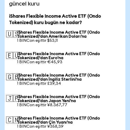
güncel kuru
iShares Flexible Income Active ETF (Ondo
Tokenized) kuru bugün ne kadar?
iShares Flexible Income Active ETF (Ondo
🇺🇸
Tokenized)'dan Amerikan Doları'na
1 BINCon eşittir $53,11
iShares Flexible Income Active ETF (Ondo
🇪🇺
Tokenized)'dan Euro'na
1 BINCon eşittir €45,93
iShares Flexible Income Active ETF (Ondo
🇬🇧
Tokenized)'dan İngiliz Sterlini'na
1 BINCon eşittir £39,34
iShares Flexible Income Active ETF (Ondo
🇯🇵
Tokenized)'dan Japon Yeni'na
1 BINCon eşittir ¥8.367,77
iShares Flexible Income Active ETF (Ondo
🇨🇳
Tokenized)'dan Çin Yuanı'na
1 BINCon eşittir ¥358,39