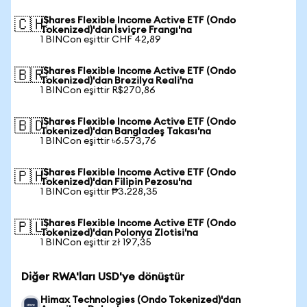
iShares Flexible Income Active ETF (Ondo
🇨🇭
Tokenized)'dan İsviçre Frangı'na
1 BINCon eşittir CHF 42,89
iShares Flexible Income Active ETF (Ondo
🇧🇷
Tokenized)'dan Brezilya Reali'na
1 BINCon eşittir R$270,86
iShares Flexible Income Active ETF (Ondo
🇧🇩
Tokenized)'dan Bangladeş Takası'na
1 BINCon eşittir ৳6.573,76
iShares Flexible Income Active ETF (Ondo
🇵🇭
Tokenized)'dan Filipin Pezosu'na
1 BINCon eşittir ₱3.228,35
iShares Flexible Income Active ETF (Ondo
🇵🇱
Tokenized)'dan Polonya Zlotisi'na
1 BINCon eşittir zł 197,35
Diğer RWA'ları USD'ye dönüştür
Himax Technologies (Ondo Tokenized)'dan