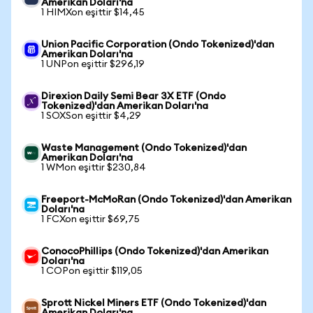
Amerikan Doları'na
1 HIMXon eşittir $14,45
Union Pacific Corporation (Ondo Tokenized)'dan
Amerikan Doları'na
1 UNPon eşittir $296,19
Direxion Daily Semi Bear 3X ETF (Ondo
Tokenized)'dan Amerikan Doları'na
1 SOXSon eşittir $4,29
Waste Management (Ondo Tokenized)'dan
Amerikan Doları'na
1 WMon eşittir $230,84
Freeport-McMoRan (Ondo Tokenized)'dan Amerikan
Doları'na
1 FCXon eşittir $69,75
ConocoPhillips (Ondo Tokenized)'dan Amerikan
Doları'na
1 COPon eşittir $119,05
Sprott Nickel Miners ETF (Ondo Tokenized)'dan