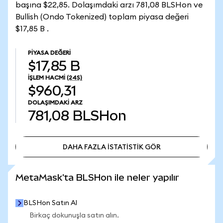
başına $22,85. Dolaşımdaki arzı 781,08 BLSHon ve
Bullish (Ondo Tokenized) toplam piyasa değeri
$17,85 B .
PIYASA DEĞERI
$17,85 B
İŞLEM HACMI
(24S)
$960,31
DOLAŞIMDAKI ARZ
781,08
BLSHon
DAHA FAZLA İSTATİSTİK GÖR
DAHA FAZLA İSTATİSTİK GÖR
MetaMask'ta BLSHon ile neler yapılır
BLSHon Satın Al
Birkaç dokunuşla satın alın.