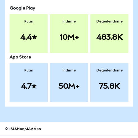
Google Play
Puan
İndirme
Değerlendirme
4.4
10M+
483.8K
App Store
Puan
İndirme
Değerlendirme
4.7
50M+
75.8K
BLSHon/JAAAon
MetaMask site alt bilgisi