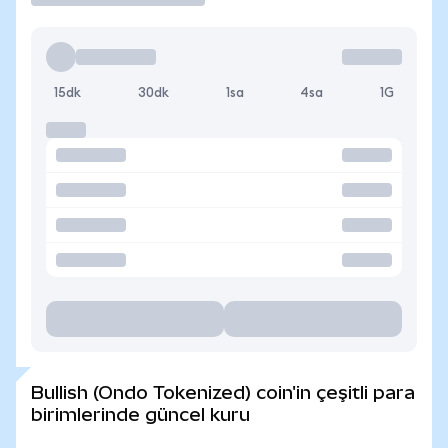
15dk
30dk
1sa
4sa
1G
Bullish (Ondo Tokenized) coin'in çeşitli para
birimlerinde güncel kuru