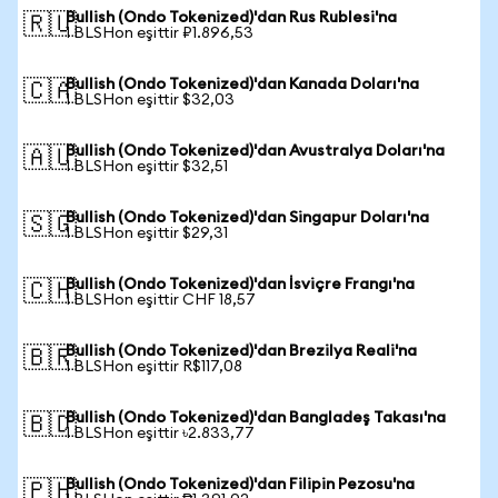
Bullish (Ondo Tokenized)'dan Rus Rublesi'na
🇷🇺
1 BLSHon eşittir ₽1.896,53
Bullish (Ondo Tokenized)'dan Kanada Doları'na
🇨🇦
1 BLSHon eşittir $32,03
Bullish (Ondo Tokenized)'dan Avustralya Doları'na
🇦🇺
1 BLSHon eşittir $32,51
Bullish (Ondo Tokenized)'dan Singapur Doları'na
🇸🇬
1 BLSHon eşittir $29,31
Bullish (Ondo Tokenized)'dan İsviçre Frangı'na
🇨🇭
1 BLSHon eşittir CHF 18,57
Bullish (Ondo Tokenized)'dan Brezilya Reali'na
🇧🇷
1 BLSHon eşittir R$117,08
Bullish (Ondo Tokenized)'dan Bangladeş Takası'na
🇧🇩
1 BLSHon eşittir ৳2.833,77
Bullish (Ondo Tokenized)'dan Filipin Pezosu'na
🇵🇭