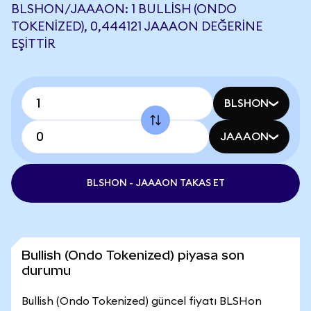
BLSHON/JAAAON: 1 BULLISH (ONDO
TOKENIZED), 0,444121 JAAAON DEĞERINE
EŞITTIR
BLSHON
JAAAON
BLSHON - JAAAON TAKAS ET
Bullish (Ondo Tokenized) piyasa son
durumu
Bullish (Ondo Tokenized) güncel fiyatı BLSHon