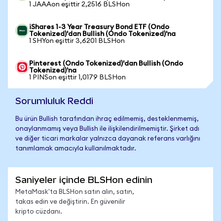
1 JAAAon eşittir 2,2516 BLSHon
iShares 1-3 Year Treasury Bond ETF (Ondo
Tokenized)'dan Bullish (Ondo Tokenized)'na
1 SHYon eşittir 3,6201 BLSHon
Pinterest (Ondo Tokenized)'dan Bullish (Ondo
Tokenized)'na
1 PINSon eşittir 1,0179 BLSHon
Sorumluluk Reddi
Bu ürün Bullish tarafından ihraç edilmemiş, desteklenmemiş,
onaylanmamış veya Bullish ile ilişkilendirilmemiştir. Şirket adı
ve diğer ticari markalar yalnızca dayanak referans varlığını
tanımlamak amacıyla kullanılmaktadır.
Saniyeler içinde BLSHon edinin
MetaMask'ta BLSHon satın alın, satın,
takas edin ve değiştirin. En güvenilir
kripto cüzdanı.