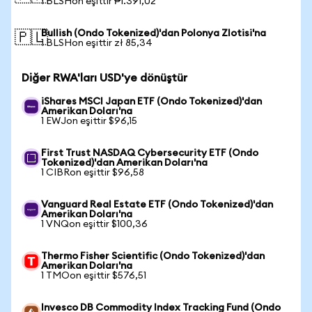
1 BLSHon eşittir ₱1.391,02
Bullish (Ondo Tokenized)'dan Polonya Zlotisi'na
🇵🇱
1 BLSHon eşittir zł 85,34
Diğer RWA'ları USD'ye dönüştür
iShares MSCI Japan ETF (Ondo Tokenized)'dan
Amerikan Doları'na
1 EWJon eşittir $96,15
First Trust NASDAQ Cybersecurity ETF (Ondo
Tokenized)'dan Amerikan Doları'na
1 CIBRon eşittir $96,58
Vanguard Real Estate ETF (Ondo Tokenized)'dan
Amerikan Doları'na
1 VNQon eşittir $100,36
Thermo Fisher Scientific (Ondo Tokenized)'dan
Amerikan Doları'na
1 TMOon eşittir $576,51
Invesco DB Commodity Index Tracking Fund (Ondo