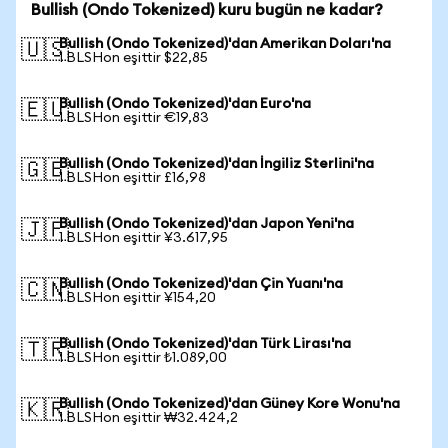
Bullish (Ondo Tokenized) kuru bugün ne kadar?
Bullish (Ondo Tokenized)'dan Amerikan Doları'na
🇺🇸
1 BLSHon eşittir $22,85
Bullish (Ondo Tokenized)'dan Euro'na
🇪🇺
1 BLSHon eşittir €19,83
Bullish (Ondo Tokenized)'dan İngiliz Sterlini'na
🇬🇧
1 BLSHon eşittir £16,98
Bullish (Ondo Tokenized)'dan Japon Yeni'na
🇯🇵
1 BLSHon eşittir ¥3.617,95
Bullish (Ondo Tokenized)'dan Çin Yuanı'na
🇨🇳
1 BLSHon eşittir ¥154,20
Bullish (Ondo Tokenized)'dan Türk Lirası'na
🇹🇷
1 BLSHon eşittir ₺1.089,00
Bullish (Ondo Tokenized)'dan Güney Kore Wonu'na
🇰🇷
1 BLSHon eşittir ₩32.424,2