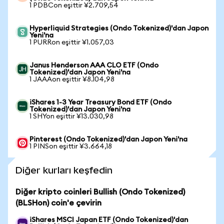
1 PDBCon eşittir ¥2.709,54
Hyperliquid Strategies (Ondo Tokenized)'dan Japon
Yeni'na
1 PURRon eşittir ¥1.057,03
Janus Henderson AAA CLO ETF (Ondo
Tokenized)'dan Japon Yeni'na
1 JAAAon eşittir ¥8.104,98
iShares 1-3 Year Treasury Bond ETF (Ondo
Tokenized)'dan Japon Yeni'na
1 SHYon eşittir ¥13.030,98
Pinterest (Ondo Tokenized)'dan Japon Yeni'na
1 PINSon eşittir ¥3.664,18
Diğer kurları keşfedin
Diğer kripto coinleri Bullish (Ondo Tokenized)
(BLSHon) coin'e çevirin
iShares MSCI Japan ETF (Ondo Tokenized)'dan