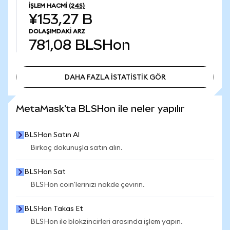
İŞLEM HACMI
(24S)
¥153,27 B
DOLAŞIMDAKI ARZ
781,08
BLSHon
DAHA FAZLA İSTATİSTİK GÖR
DAHA FAZLA İSTATİSTİK GÖR
MetaMask'ta BLSHon ile neler yapılır
BLSHon Satın Al
Birkaç dokunuşla satın alın.
BLSHon Sat
BLSHon coin'lerinizi nakde çevirin.
BLSHon Takas Et
BLSHon ile blokzincirleri arasında işlem yapın.