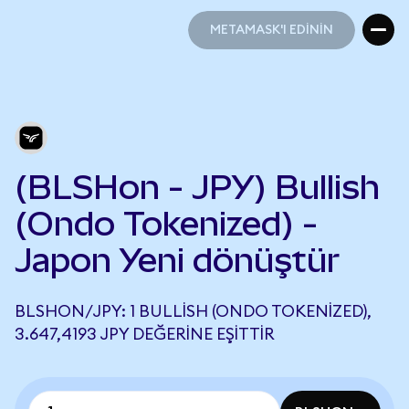
METAMASK'I EDİNİN
METAMASK'I EDİNİN
(BLSHon - JPY) Bullish
(Ondo Tokenized) -
Japon Yeni dönüştür
BLSHON/JPY: 1 BULLISH (ONDO TOKENIZED),
3.647,4193 JPY DEĞERINE EŞITTIR