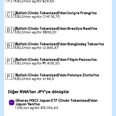
1 BLSHon eşittir $29,60
Bullish (Ondo Tokenized)'dan İsviçre Frangı'na
🇨🇭
1 BLSHon eşittir CHF 18,70
Bullish (Ondo Tokenized)'dan Brezilya Reali'na
🇧🇷
1 BLSHon eşittir R$118,20
Bullish (Ondo Tokenized)'dan Bangladeş Takası'na
🇧🇩
1 BLSHon eşittir ৳2.865,87
Bullish (Ondo Tokenized)'dan Filipin Pezosu'na
🇵🇭
1 BLSHon eşittir ₱1.408,30
Bullish (Ondo Tokenized)'dan Polonya Zlotisi'na
🇵🇱
1 BLSHon eşittir zł 86,11
Diğer RWA'ları JPY'ye dönüştür
iShares MSCI Japan ETF (Ondo Tokenized)'dan
Japon Yeni'na
1 EWJon eşittir ¥15.146,63