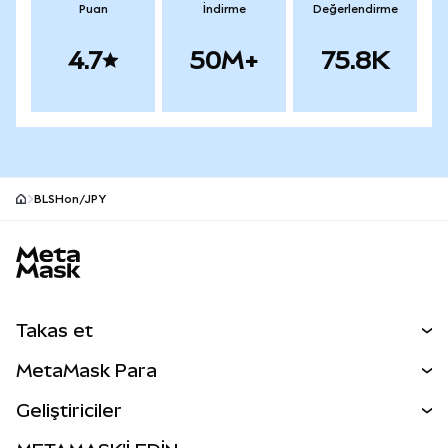
Puan
İndirme
Değerlendirme
4.7
50M+
75.8K
BLSHon/JPY
MetaMask site alt bilgisi
Takas et
Takas İşlemleri
MetaMask Para
Tahmin Et
YENİ
Kripto Al
Geliştiriciler
Perps
YENİ
MetaMask Kart
Dökümantasyon