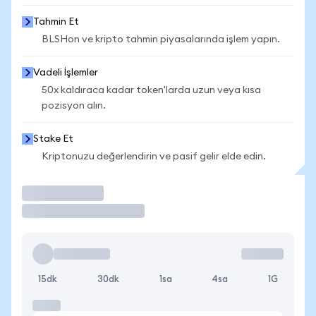
Tahmin Et
BLSHon ve kripto tahmin piyasalarında işlem yapın.
Vadeli İşlemler
50x kaldıraca kadar token'larda uzun veya kısa
pozisyon alın.
Stake Et
Kriptonuzu değerlendirin ve pasif gelir elde edin.
İşlem Yap
15dk
30dk
1sa
4sa
1G