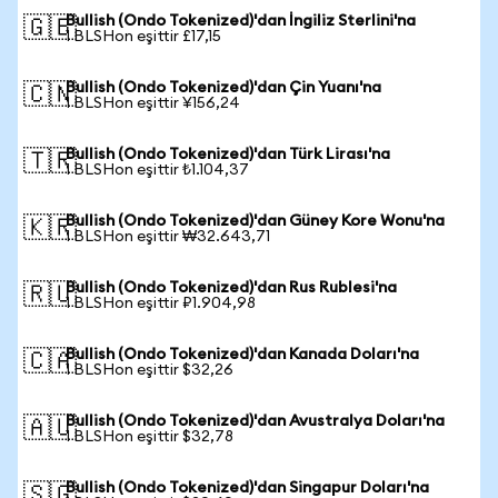
Bullish (Ondo Tokenized)'dan İngiliz Sterlini'na
🇬🇧
1 BLSHon eşittir £17,15
Bullish (Ondo Tokenized)'dan Çin Yuanı'na
🇨🇳
1 BLSHon eşittir ¥156,24
Bullish (Ondo Tokenized)'dan Türk Lirası'na
🇹🇷
1 BLSHon eşittir ₺1.104,37
Bullish (Ondo Tokenized)'dan Güney Kore Wonu'na
🇰🇷
1 BLSHon eşittir ₩32.643,71
Bullish (Ondo Tokenized)'dan Rus Rublesi'na
🇷🇺
1 BLSHon eşittir ₽1.904,98
Bullish (Ondo Tokenized)'dan Kanada Doları'na
🇨🇦
1 BLSHon eşittir $32,26
Bullish (Ondo Tokenized)'dan Avustralya Doları'na
🇦🇺
1 BLSHon eşittir $32,78
Bullish (Ondo Tokenized)'dan Singapur Doları'na
🇸🇬