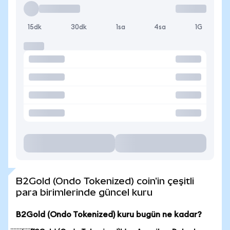
15dk
30dk
1sa
4sa
1G
B2Gold (Ondo Tokenized) coin'in çeşitli
para birimlerinde güncel kuru
B2Gold (Ondo Tokenized) kuru bugün ne kadar?