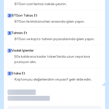
BTGon coin'lerinizi nakde çevirin.
BTGon Takas Et
BTGon ile blokzincirleri arasında işlem yapın.
Tahmin Et
BTGon ve kripto tahmin piyasalarında işlem yapın.
Vadeli İşlemler
50x kaldıraca kadar token'larda uzun veya kısa
pozisyon alın.
Stake Et
Kriptonuzu değerlendirin ve pasif gelir elde edin.
İşlem Yap