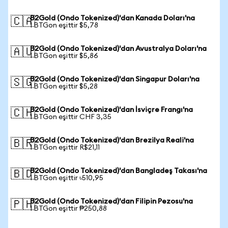
B2Gold (Ondo Tokenized)'dan Kanada Doları'na
🇨🇦
1 BTGon eşittir $5,78
B2Gold (Ondo Tokenized)'dan Avustralya Doları'na
🇦🇺
1 BTGon eşittir $5,86
B2Gold (Ondo Tokenized)'dan Singapur Doları'na
🇸🇬
1 BTGon eşittir $5,28
B2Gold (Ondo Tokenized)'dan İsviçre Frangı'na
🇨🇭
1 BTGon eşittir CHF 3,35
B2Gold (Ondo Tokenized)'dan Brezilya Reali'na
🇧🇷
1 BTGon eşittir R$21,11
B2Gold (Ondo Tokenized)'dan Bangladeş Takası'na
🇧🇩
1 BTGon eşittir ৳510,95
B2Gold (Ondo Tokenized)'dan Filipin Pezosu'na
🇵🇭
1 BTGon eşittir ₱250,88