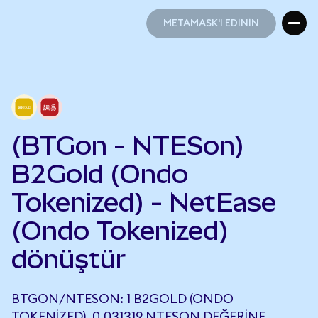
METAMASK'I EDİNİN
METAMASK'I EDİNİN
(BTGon - NTESon)
B2Gold (Ondo
Tokenized) - NetEase
(Ondo Tokenized)
dönüştür
BTGON/NTESON: 1 B2GOLD (ONDO
TOKENIZED), 0,031319 NTESON DEĞERINE