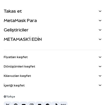
Takas et
Takas İşlemleri
MetaMask Para
Tahmin Et
YENİ
Kripto Al
Geliştiriciler
Perps
YENİ
MetaMask Kart
Dökümantasyon
METAMASK'İ EDİN
RWA'lar
mUSD
YENİ
Kontrol Paneli
İşlem Kalkanı
Kazan
Smart Accounts Kit
Agent Wallet
YENİ
Fiyatları keşfet
Gömülü Cüzdanlar
Snap'ler
Bitcoin Fiyatı
Dönüşümleri keşfet
MetaMask Connect
Ethereum Fiyatı
Ödüller
YENİ
BTC'den USD'ye
Solana Fiyatı
Kılavuzları keşfet
Snap'ler
Güvenlik
ETH'den USD'ye
BTC Satın Al
Shiba Inu Fiyatı
USDT'den INR'ye
İçeriği keşfet
Web3 Servisleri
Destek
ETH Satın Al
Pepe Fiyatı
Bitcoin cüzdanı
BTC'den USDT'ye
SOL Satın Al
Kariyer
Tether Fiyatı
Solana cüzdanı
Türkçe
BTC'den INR'ye
PEPE Satın Al
İletişim
USDC Fiyatı
En iyi kripto kartları