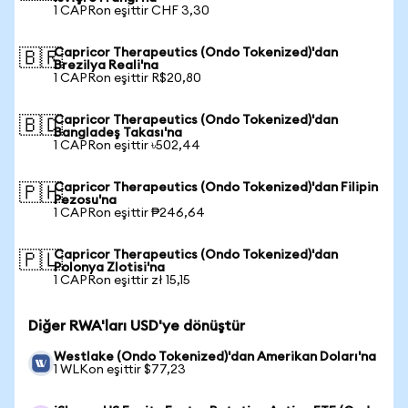
1 CAPRon eşittir CHF 3,30
Capricor Therapeutics (Ondo Tokenized)'dan
🇧🇷
Brezilya Reali'na
1 CAPRon eşittir R$20,80
Capricor Therapeutics (Ondo Tokenized)'dan
🇧🇩
Bangladeş Takası'na
1 CAPRon eşittir ৳502,44
Capricor Therapeutics (Ondo Tokenized)'dan Filipin
🇵🇭
Pezosu'na
1 CAPRon eşittir ₱246,64
Capricor Therapeutics (Ondo Tokenized)'dan
🇵🇱
Polonya Zlotisi'na
1 CAPRon eşittir zł 15,15
Diğer RWA'ları USD'ye dönüştür
Westlake (Ondo Tokenized)'dan Amerikan Doları'na
1 WLKon eşittir $77,23