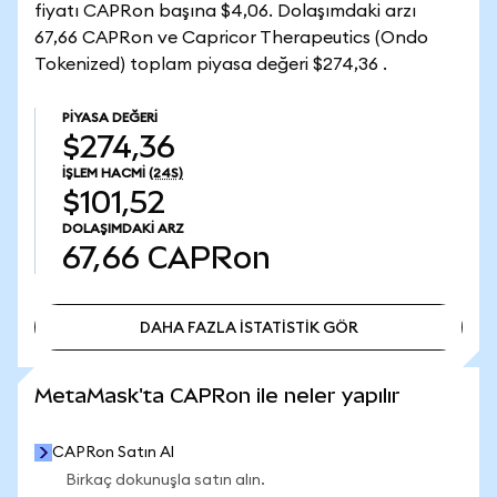
fiyatı CAPRon başına $4,06. Dolaşımdaki arzı
67,66 CAPRon ve Capricor Therapeutics (Ondo
Tokenized) toplam piyasa değeri $274,36 .
PIYASA DEĞERI
$274,36
İŞLEM HACMI
(24S)
$101,52
DOLAŞIMDAKI ARZ
67,66
CAPRon
DAHA FAZLA İSTATİSTİK GÖR
DAHA FAZLA İSTATİSTİK GÖR
MetaMask'ta CAPRon ile neler yapılır
CAPRon Satın Al
Birkaç dokunuşla satın alın.