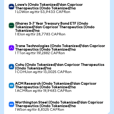
Lowe's (Ondo Tokenized)'dan Capricor
Therapeutics (Ondo Tokenized)'na
1 LOWon eşittir 53,9433 CAPRon
iShares 3-7 Year Treasury Bond ETF (Ondo
Tokenized)'dan Capricor Therapeutics (Ondo
Tokenized)'na
1 IEIon eşittir 28,7783 CAPRon
Trane Technologies (Ondo Tokenized)'dan Capricor
Therapeutics (Ondo Tokenized)'na
1 TTon eşittir 119,2882 CAPRon
Cohu (Ondo Tokenized)'dan Capricor Therapeutics
(Ondo Tokenized)'na
1 COHUon eşittir 13,0025 CAPRon
ACM Research (Ondo Tokenized)'dan Capricor
Therapeutics (Ondo Tokenized)'na
1 ACMRon eşittir 19,9483 CAPRon
Worthington Steel (Ondo Tokenized)'dan Capricor
Therapeutics (Ondo Tokenized)'na
1 WSon eşittir 8,8325 CAPRon