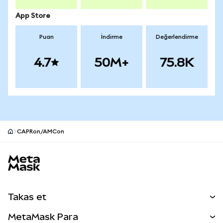
App Store
Puan
İndirme
Değerlendirme
4.7
50M+
75.8K
CAPRon/AMCon
MetaMask site alt bilgisi
Takas et
Takas İşlemleri
MetaMask Para