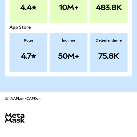
4.4
10M+
483.8K
App Store
Puan
İndirme
Değerlendirme
4.7
50M+
75.8K
AAPLon/CAPRon
MetaMask site alt bilgisi