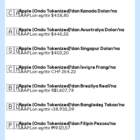
Apple (Ondo Tokenized)'dan Kanada Doları'na
🇨🇦
1 AAPLon eşittir $438,80
Apple (Ondo Tokenized)'dan Avustralya Doları'na
🇦🇺
1 AAPLon eşittir $445,55
Apple (Ondo Tokenized)'dan Singapur Doları'na
🇸🇬
1 AAPLon eşittir $402,20
Apple (Ondo Tokenized)'dan İsviçre Frangı'na
🇨🇭
1 AAPLon eşittir CHF 254,22
Apple (Ondo Tokenized)'dan Brezilya Reali'na
🇧🇷
1 AAPLon eşittir R$1.607,78
Apple (Ondo Tokenized)'dan Bangladeş Takası'na
🇧🇩
1 AAPLon eşittir ৳38.935,09
Apple (Ondo Tokenized)'dan Filipin Pezosu'na
🇵🇭
1 AAPLon eşittir ₱19.121,57