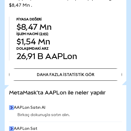
$8,47 Mn .
PIYASA DEĞERI
$8,47 Mn
İŞLEM HACMI
(24S)
$1,54 Mn
DOLAŞIMDAKI ARZ
26,91 B
AAPLon
DAHA FAZLA İSTATİSTİK GÖR
DAHA FAZLA İSTATİSTİK GÖR
MetaMask'ta AAPLon ile neler yapılır
AAPLon Satın Al
Birkaç dokunuşla satın alın.
AAPLon Sat