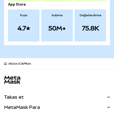
App Store
Puan
İndirme
Değerlendirme
4.7
50M+
75.8K
IAUon/CAPRon
MetaMask site alt bilgisi
Takas et
Takas İşlemleri
MetaMask Para
Tahmin Et
YENİ
Kripto Al