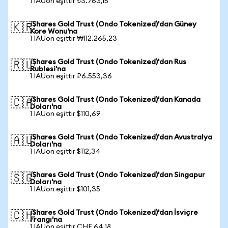
1 IAUon eşittir ₺3.763,15
iShares Gold Trust (Ondo Tokenized)'dan Güney
🇰🇷
Kore Wonu'na
1 IAUon eşittir ₩112.265,23
iShares Gold Trust (Ondo Tokenized)'dan Rus
🇷🇺
Rublesi'na
1 IAUon eşittir ₽6.553,36
iShares Gold Trust (Ondo Tokenized)'dan Kanada
🇨🇦
Doları'na
1 IAUon eşittir $110,69
iShares Gold Trust (Ondo Tokenized)'dan Avustralya
🇦🇺
Doları'na
1 IAUon eşittir $112,34
iShares Gold Trust (Ondo Tokenized)'dan Singapur
🇸🇬
Doları'na
1 IAUon eşittir $101,35
iShares Gold Trust (Ondo Tokenized)'dan İsviçre
🇨🇭
Frangı'na
1 IAUon eşittir CHF 64,18