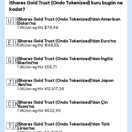
iShares Gold Trust (Ondo Tokenized) kuru bugün ne
kadar?
iShares Gold Trust (Ondo Tokenized)'dan Amerikan
🇺🇸
Doları'na
1 IAUon eşittir $78,96
iShares Gold Trust (Ondo Tokenized)'dan Euro'na
🇪🇺
1 IAUon eşittir €68,55
iShares Gold Trust (Ondo Tokenized)'dan İngiliz
🇬🇧
Sterlini'na
1 IAUon eşittir £58,71
iShares Gold Trust (Ondo Tokenized)'dan Japon
🇯🇵
Yeni'na
1 IAUon eşittir ¥12.517,38
iShares Gold Trust (Ondo Tokenized)'dan Çin
🇨🇳
Yuanı'na
1 IAUon eşittir ¥532,92
iShares Gold Trust (Ondo Tokenized)'dan Türk
🇹🇷
Lirası'na