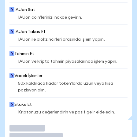
IAUon Sat
IAUon coin'lerinizi nakde çevirin.
IAUon Takas Et
IAUon ile blokzincirleri arasında işlem yapın.
Tahmin Et
IAUon ve kripto tahmin piyasalarında işlem yapın.
Vadeli İşlemler
50x kaldıraca kadar token'larda uzun veya kısa
pozisyon alın.
Stake Et
Kriptonuzu değerlendirin ve pasif gelir elde edin.
İşlem Yap