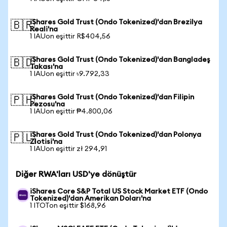
iShares Gold Trust (Ondo Tokenized)'dan Brezilya
🇧🇷
Reali'na
1 IAUon eşittir R$404,56
iShares Gold Trust (Ondo Tokenized)'dan Bangladeş
🇧🇩
Takası'na
1 IAUon eşittir ৳9.792,33
iShares Gold Trust (Ondo Tokenized)'dan Filipin
🇵🇭
Pezosu'na
1 IAUon eşittir ₱4.800,06
iShares Gold Trust (Ondo Tokenized)'dan Polonya
🇵🇱
Zlotisi'na
1 IAUon eşittir zł 294,91
Diğer RWA'ları USD'ye dönüştür
iShares Core S&P Total US Stock Market ETF (Ondo
Tokenized)'dan Amerikan Doları'na
1 ITOTon eşittir $168,96