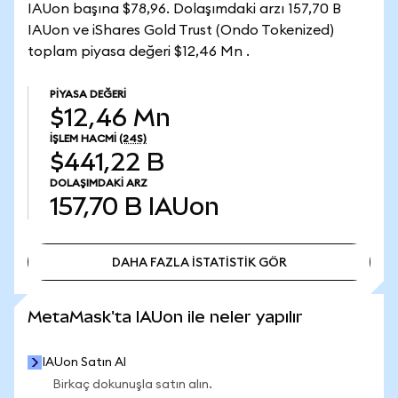
IAUon başına $78,96. Dolaşımdaki arzı 157,70 B
IAUon ve iShares Gold Trust (Ondo Tokenized)
toplam piyasa değeri $12,46 Mn .
PIYASA DEĞERI
$12,46 Mn
İŞLEM HACMI
(24S)
$441,22 B
DOLAŞIMDAKI ARZ
157,70 B
IAUon
DAHA FAZLA İSTATİSTİK GÖR
DAHA FAZLA İSTATİSTİK GÖR
MetaMask'ta IAUon ile neler yapılır
IAUon Satın Al
Birkaç dokunuşla satın alın.