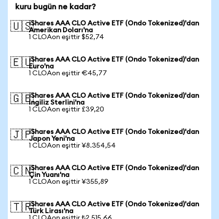
kuru bugün ne kadar?
iShares AAA CLO Active ETF (Ondo Tokenized)'dan
🇺🇸
Amerikan Doları'na
1 CLOAon eşittir $52,74
iShares AAA CLO Active ETF (Ondo Tokenized)'dan
🇪🇺
Euro'na
1 CLOAon eşittir €45,77
iShares AAA CLO Active ETF (Ondo Tokenized)'dan
🇬🇧
İngiliz Sterlini'na
1 CLOAon eşittir £39,20
iShares AAA CLO Active ETF (Ondo Tokenized)'dan
🇯🇵
Japon Yeni'na
1 CLOAon eşittir ¥8.354,54
iShares AAA CLO Active ETF (Ondo Tokenized)'dan
🇨🇳
Çin Yuanı'na
1 CLOAon eşittir ¥355,89
iShares AAA CLO Active ETF (Ondo Tokenized)'dan
🇹🇷
Türk Lirası'na
1 CLOAon eşittir ₺2.515,66