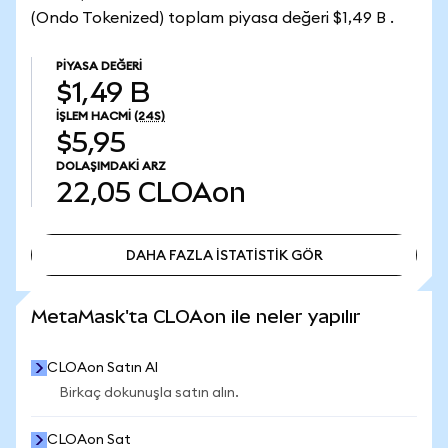
(Ondo Tokenized) toplam piyasa değeri $1,49 B .
PIYASA DEĞERI
$1,49 B
İŞLEM HACMI
(24S)
$5,95
DOLAŞIMDAKI ARZ
22,05
CLOAon
DAHA FAZLA İSTATİSTİK GÖR
DAHA FAZLA İSTATİSTİK GÖR
MetaMask'ta CLOAon ile neler yapılır
CLOAon Satın Al
Birkaç dokunuşla satın alın.
CLOAon Sat