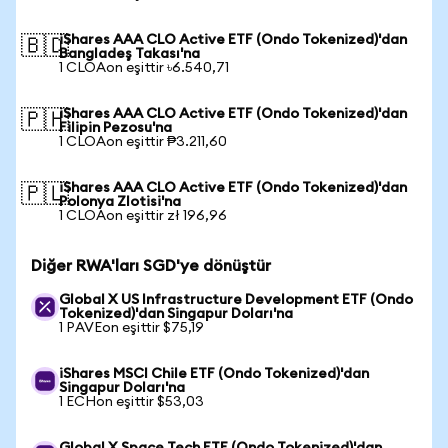
iShares AAA CLO Active ETF (Ondo Tokenized)'dan
🇧🇩
Bangladeş Takası'na
1 CLOAon eşittir ৳6.540,71
iShares AAA CLO Active ETF (Ondo Tokenized)'dan
🇵🇭
Filipin Pezosu'na
1 CLOAon eşittir ₱3.211,60
iShares AAA CLO Active ETF (Ondo Tokenized)'dan
🇵🇱
Polonya Zlotisi'na
1 CLOAon eşittir zł 196,96
Diğer RWA'ları SGD'ye dönüştür
Global X US Infrastructure Development ETF (Ondo
Tokenized)'dan Singapur Doları'na
1 PAVEon eşittir $75,19
iShares MSCI Chile ETF (Ondo Tokenized)'dan
Singapur Doları'na
1 ECHon eşittir $53,03