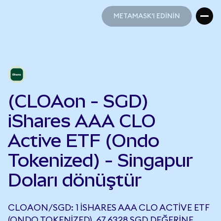
METAMASK'I EDİNİN
METAMASK'I EDİNİN
(CLOAon - SGD)
iShares AAA CLO
Active ETF (Ondo
Tokenized) - Singapur
Doları dönüştür
CLOAON/SGD: 1 ISHARES AAA CLO ACTIVE ETF
(ONDO TOKENIZED), 67,6328 SGD DEĞERINE