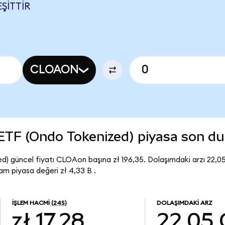
EŞITTIR
CLOAON
ETF (Ondo Tokenized) piyasa son d
) güncel fiyatı CLOAon başına zł 196,35. Dolaşımdaki arzı 22,
 piyasa değeri zł 4,33 B .
İŞLEM HACMI
(24S)
DOLAŞIMDAKI ARZ
zł 17,28
22,05