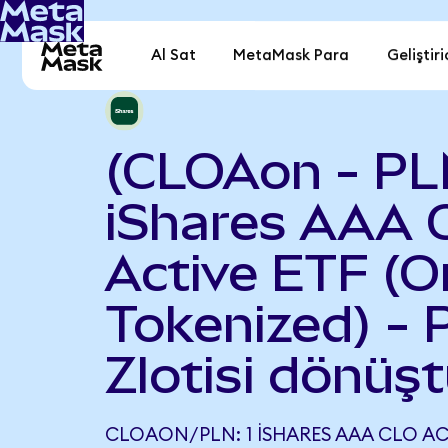
Al Sat
MetaMask Para
Geliştiri
(CLOAon - PL
iShares AAA 
Active ETF (
Tokenized) - 
Zlotisi dönüşt
CLOAON/PLN: 1 ISHARES AAA CLO AC