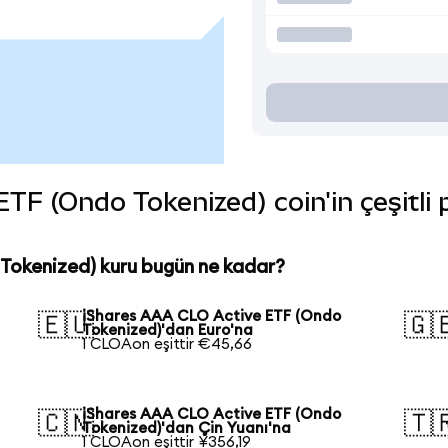
F (Ondo Tokenized) coin'in çeşitli 
Tokenized) kuru bugün ne kadar?
iShares AAA CLO Active ETF (Ondo
🇪🇺
🇬
Tokenized)'dan Euro'na
1 CLOAon eşittir €45,66
iShares AAA CLO Active ETF (Ondo
🇨🇳
🇹
Tokenized)'dan Çin Yuanı'na
1 CLOAon eşittir ¥356,19