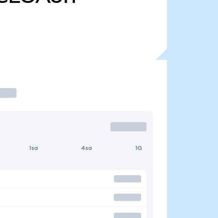
1sa
4sa
1G