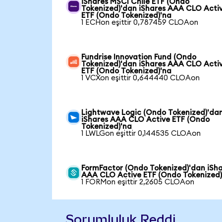
iShares MSCI Chile ETF (Ondo
Tokenized)'dan iShares AAA CLO Acti
ETF (Ondo Tokenized)'na
1 ECHon eşittir 0,787459 CLOAon
Fundrise Innovation Fund (Ondo
Tokenized)'dan iShares AAA CLO Acti
ETF (Ondo Tokenized)'na
1 VCXon eşittir 0,644440 CLOAon
Lightwave Logic (Ondo Tokenized)'da
iShares AAA CLO Active ETF (Ondo
Tokenized)'na
1 LWLGon eşittir 0,144535 CLOAon
FormFactor (Ondo Tokenized)'dan iSh
AAA CLO Active ETF (Ondo Tokenized)
1 FORMon eşittir 2,2605 CLOAon
Sorumluluk Reddi