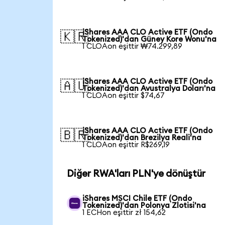
iShares AAA CLO Active ETF (Ondo
🇰🇷
Tokenized)'dan Güney Kore Wonu'na
1 CLOAon eşittir ₩74.299,89
iShares AAA CLO Active ETF (Ondo
🇦🇺
Tokenized)'dan Avustralya Doları'na
1 CLOAon eşittir $74,67
iShares AAA CLO Active ETF (Ondo
🇧🇷
Tokenized)'dan Brezilya Reali'na
1 CLOAon eşittir R$269,19
Diğer RWA'ları PLN'ye dönüştür
iShares MSCI Chile ETF (Ondo
Tokenized)'dan Polonya Zlotisi'na
1 ECHon eşittir zł 154,62