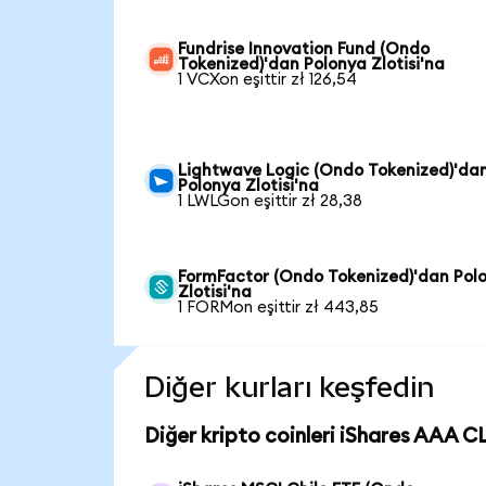
Fundrise Innovation Fund (Ondo
Tokenized)'dan Polonya Zlotisi'na
1 VCXon eşittir zł 126,54
Lightwave Logic (Ondo Tokenized)'da
Polonya Zlotisi'na
1 LWLGon eşittir zł 28,38
FormFactor (Ondo Tokenized)'dan Pol
Zlotisi'na
1 FORMon eşittir zł 443,85
Diğer kurları keşfedin
Diğer kripto coinleri iShares AAA C