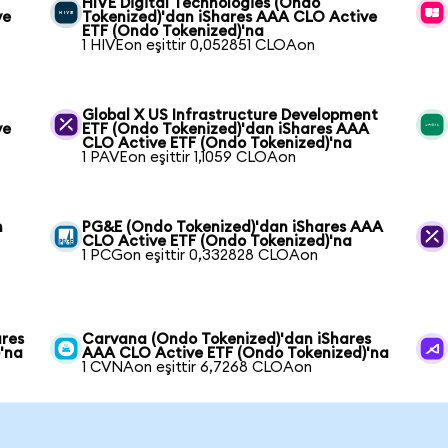
HIVE Digital Technologies (Ondo
ve
Tokenized)'dan iShares AAA CLO Active
ETF (Ondo Tokenized)'na
1 HIVEon eşittir 0,052851 CLOAon
Global X US Infrastructure Development
ve
ETF (Ondo Tokenized)'dan iShares AAA
CLO Active ETF (Ondo Tokenized)'na
1 PAVEon eşittir 1,1059 CLOAon
n
PG&E (Ondo Tokenized)'dan iShares AAA
CLO Active ETF (Ondo Tokenized)'na
1 PCGon eşittir 0,332828 CLOAon
ares
Carvana (Ondo Tokenized)'dan iShares
'na
AAA CLO Active ETF (Ondo Tokenized)'na
1 CVNAon eşittir 6,7268 CLOAon