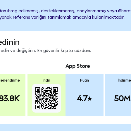
n ihraç edilmemiş, desteklenmemiş, onaylanmamış veya iShares A
ayanak referans varlığını tanımlamak amacıyla kullanılmaktadır.
edinin
in ve değiştirin. En güvenilir kripto cüzdanı.
App Store
erlendirme
İndir
Puan
İndirme
83.8K
4.7
50M