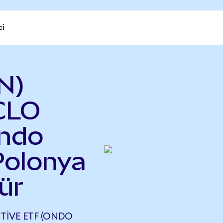
ci
N)
CLO
Ondo
Polonya
ür
TIVE ETF (ONDO