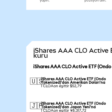
yapın.
pozisyon alın.
iShares AAA CLO Active ET
kuru
iShares AAA CLO Active ETF (Ondo 
iShares AAA CLO Active ETF (Ondo
🇺🇸
Tokenized)'dan Amerikan Doları'na
1 CLOAon eşittir $52,79
iShares AAA CLO Active ETF (Ondo
🇯🇵
Tokenized)'dan Japon Yeni'na
1 CLOAon eşittir ¥8.317,72