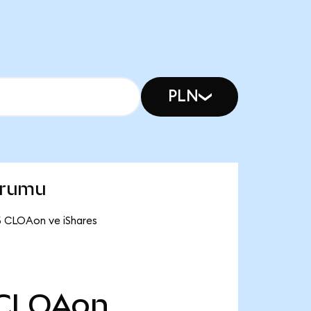
PLN
urumu
05 CLOAon ve iShares
CLOAon