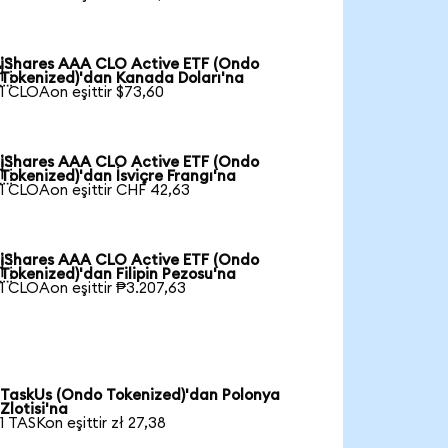
iShares AAA CLO Active ETF (Ondo

Tokenized)'dan Kanada Doları'na
1 CLOAon eşittir $73,60
iShares AAA CLO Active ETF (Ondo

Tokenized)'dan İsviçre Frangı'na
1 CLOAon eşittir CHF 42,63
iShares AAA CLO Active ETF (Ondo

Tokenized)'dan Filipin Pezosu'na
1 CLOAon eşittir ₱3.207,63
TaskUs (Ondo Tokenized)'dan Polonya
Zlotisi'na
1 TASKon eşittir zł 27,38