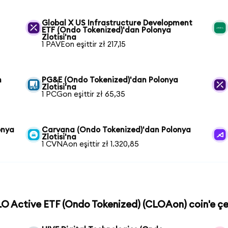
Global X US Infrastructure Development
ETF (Ondo Tokenized)'dan Polonya
Zlotisi'na
1 PAVEon eşittir zł 217,15
n
PG&E (Ondo Tokenized)'dan Polonya
Zlotisi'na
1 PCGon eşittir zł 65,35
onya
Carvana (Ondo Tokenized)'dan Polonya
Zlotisi'na
1 CVNAon eşittir zł 1.320,85
LO Active ETF (Ondo Tokenized) (CLOAon) coin'e çe