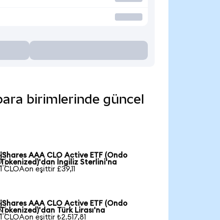
para birimlerinde güncel
iShares AAA CLO Active ETF (Ondo

Tokenized)'dan İngiliz Sterlini'na
1 CLOAon eşittir £39,11
iShares AAA CLO Active ETF (Ondo

Tokenized)'dan Türk Lirası'na
1 CLOAon eşittir ₺2.517,81