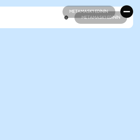
METAMASK'I EDİNİN
METAMASK'I EDİNİN
METAMASK'I EDİNİN
METAMASK'I EDİNİN