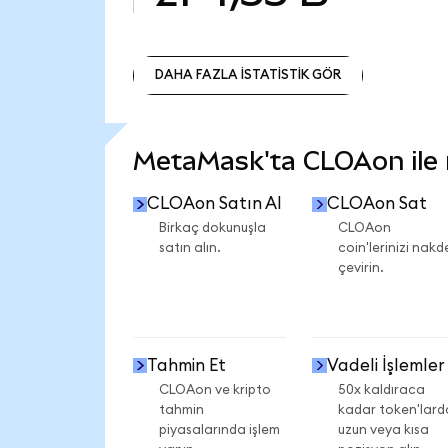
DAHA FAZLA İSTATİSTİK GÖR
DAHA FAZLA İSTATİSTİK GÖR
MetaMask'ta CLOAon ile n
CLOAon Satın Al
CLOAon Sat
Birkaç dokunuşla
CLOAon
satın alın.
coin'lerinizi nakd
çevirin.
Tahmin Et
Vadeli İşlemler
CLOAon ve kripto
50x kaldıraca
tahmin
kadar token'lard
piyasalarında işlem
uzun veya kısa