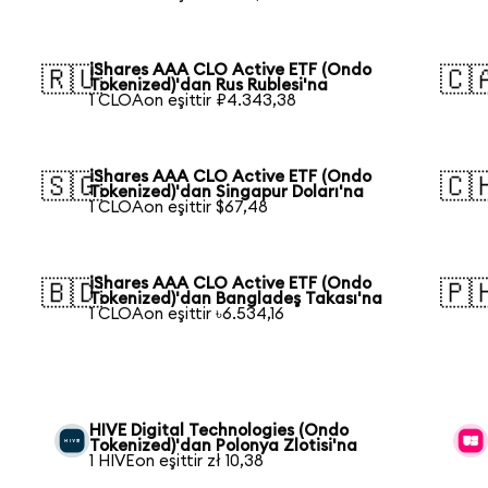
iShares AAA CLO Active ETF (Ondo
🇷🇺
🇨
Tokenized)'dan Rus Rublesi'na
1 CLOAon eşittir ₽4.343,38
iShares AAA CLO Active ETF (Ondo
🇸🇬
🇨
Tokenized)'dan Singapur Doları'na
1 CLOAon eşittir $67,48
iShares AAA CLO Active ETF (Ondo
🇧🇩
🇵
Tokenized)'dan Bangladeş Takası'na
1 CLOAon eşittir ৳6.534,16
HIVE Digital Technologies (Ondo
Tokenized)'dan Polonya Zlotisi'na
1 HIVEon eşittir zł 10,38