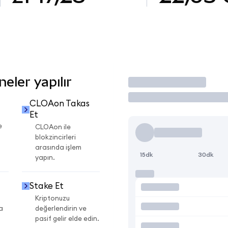
eler yapılır
İşlem Yap
CLOAon Takas
Et
e
CLOAon ile
blokzincirleri
arasında işlem
15dk
30dk
yapın.
Stake Et
Kriptonuzu
a
değerlendirin ve
pasif gelir elde edin.