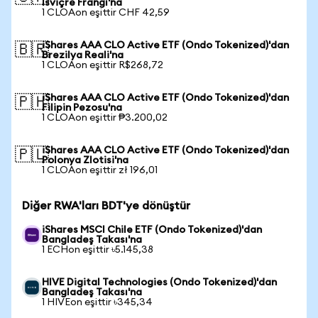
İsviçre Frangı'na
1 CLOAon eşittir CHF 42,59
iShares AAA CLO Active ETF (Ondo Tokenized)'dan
🇧🇷
Brezilya Reali'na
1 CLOAon eşittir R$268,72
iShares AAA CLO Active ETF (Ondo Tokenized)'dan
🇵🇭
Filipin Pezosu'na
1 CLOAon eşittir ₱3.200,02
iShares AAA CLO Active ETF (Ondo Tokenized)'dan
🇵🇱
Polonya Zlotisi'na
1 CLOAon eşittir zł 196,01
Diğer RWA'ları BDT'ye dönüştür
iShares MSCI Chile ETF (Ondo Tokenized)'dan
Bangladeş Takası'na
1 ECHon eşittir ৳5.145,38
HIVE Digital Technologies (Ondo Tokenized)'dan
Bangladeş Takası'na
1 HIVEon eşittir ৳345,34