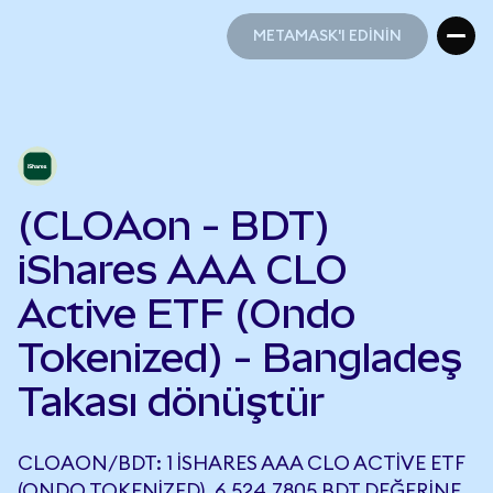
METAMASK'I EDİNİN
METAMASK'I EDİNİN
(CLOAon - BDT)
iShares AAA CLO
Active ETF (Ondo
Tokenized) - Bangladeş
Takası dönüştür
CLOAON/BDT: 1 ISHARES AAA CLO ACTIVE ETF
(ONDO TOKENIZED), 6.524,7805 BDT DEĞERINE