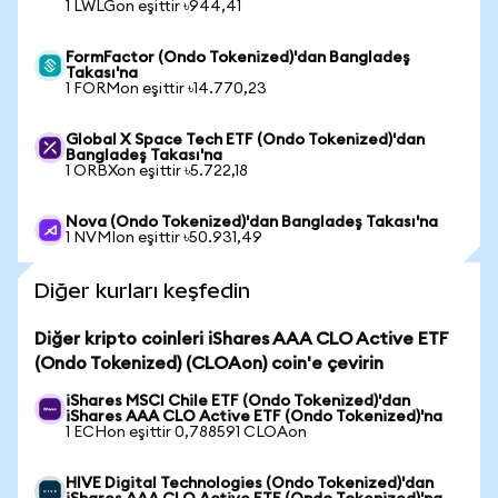
1 LWLGon eşittir ৳944,41
FormFactor (Ondo Tokenized)'dan Bangladeş
Takası'na
1 FORMon eşittir ৳14.770,23
Global X Space Tech ETF (Ondo Tokenized)'dan
Bangladeş Takası'na
1 ORBXon eşittir ৳5.722,18
Nova (Ondo Tokenized)'dan Bangladeş Takası'na
1 NVMIon eşittir ৳50.931,49
Diğer kurları keşfedin
Diğer kripto coinleri iShares AAA CLO Active ETF
(Ondo Tokenized) (CLOAon) coin'e çevirin
iShares MSCI Chile ETF (Ondo Tokenized)'dan
iShares AAA CLO Active ETF (Ondo Tokenized)'na
1 ECHon eşittir 0,788591 CLOAon
HIVE Digital Technologies (Ondo Tokenized)'dan