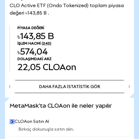
CLO Active ETF (Ondo Tokenized) toplam piyasa
değeri ৳143,85 B .
PIYASA DEĞERI
৳143,85 B
İŞLEM HACMI
(24S)
৳574,04
DOLAŞIMDAKI ARZ
22,05
CLOAon
DAHA FAZLA İSTATİSTİK GÖR
DAHA FAZLA İSTATİSTİK GÖR
MetaMask'ta CLOAon ile neler yapılır
CLOAon Satın Al
Birkaç dokunuşla satın alın.