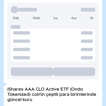
15dk
30dk
1sa
4sa
1G
iShares AAA CLO Active ETF (Ondo
Tokenized) coin'in çeşitli para birimlerinde
güncel kuru