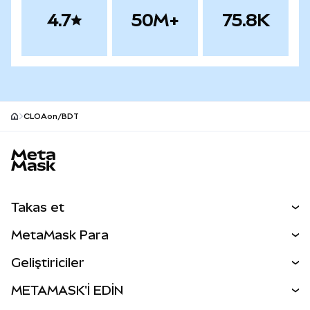
4.7
50M+
75.8K
CLOAon/BDT
MetaMask site alt bilgisi
Takas et
Takas İşlemleri
MetaMask Para
Tahmin Et
YENİ
Kripto Al
Geliştiriciler
Perps
YENİ
MetaMask Kart
Dökümantasyon
METAMASK'İ EDİN
RWA'lar
mUSD
YENİ
Kontrol Paneli
İşlem Kalkanı