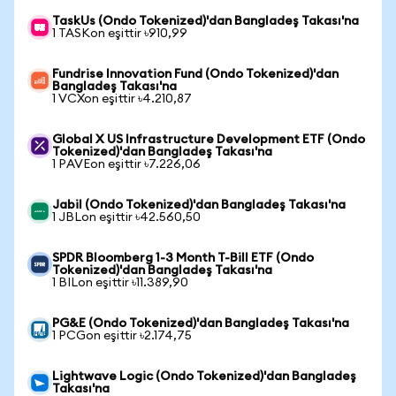
TaskUs (Ondo Tokenized)'dan Bangladeş Takası'na
1 TASKon eşittir ৳910,99
Fundrise Innovation Fund (Ondo Tokenized)'dan
Bangladeş Takası'na
1 VCXon eşittir ৳4.210,87
Global X US Infrastructure Development ETF (Ondo
Tokenized)'dan Bangladeş Takası'na
1 PAVEon eşittir ৳7.226,06
Jabil (Ondo Tokenized)'dan Bangladeş Takası'na
1 JBLon eşittir ৳42.560,50
SPDR Bloomberg 1-3 Month T-Bill ETF (Ondo
Tokenized)'dan Bangladeş Takası'na
1 BILon eşittir ৳11.389,90
PG&E (Ondo Tokenized)'dan Bangladeş Takası'na
1 PCGon eşittir ৳2.174,75
Lightwave Logic (Ondo Tokenized)'dan Bangladeş
Takası'na