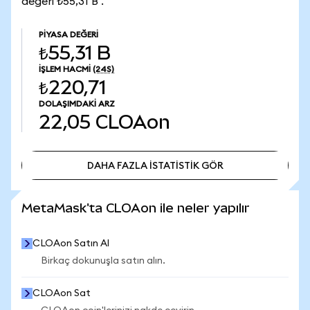
değeri ₺55,31 B .
PIYASA DEĞERI
₺55,31 B
İŞLEM HACMI
(24S)
₺220,71
DOLAŞIMDAKI ARZ
22,05
CLOAon
DAHA FAZLA İSTATİSTİK GÖR
DAHA FAZLA İSTATİSTİK GÖR
MetaMask'ta CLOAon ile neler yapılır
CLOAon Satın Al
Birkaç dokunuşla satın alın.
CLOAon Sat