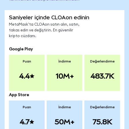
Saniyeler içinde CLOAon edinin
MetaMask'ta CLOAon satın alın, satın,
takas edin ve değiştirin. En güvenilir
kripto cüzdanı.
Google Play
Puan
İndirme
Değerlendirme
4.4
10M+
483.7K
App Store
Puan
İndirme
Değerlendirme
4.7
50M+
75.8K