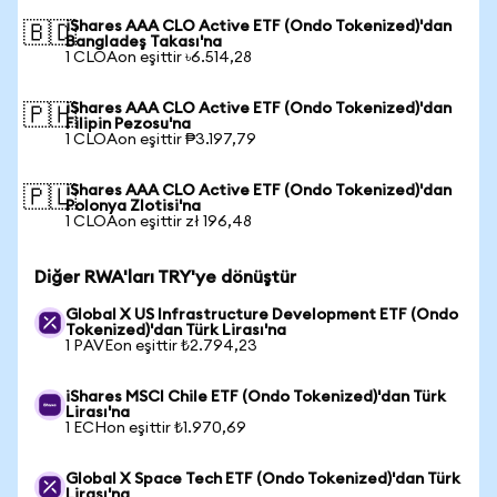
iShares AAA CLO Active ETF (Ondo Tokenized)'dan
🇧🇩
Bangladeş Takası'na
1 CLOAon eşittir ৳6.514,28
iShares AAA CLO Active ETF (Ondo Tokenized)'dan
🇵🇭
Filipin Pezosu'na
1 CLOAon eşittir ₱3.197,79
iShares AAA CLO Active ETF (Ondo Tokenized)'dan
🇵🇱
Polonya Zlotisi'na
1 CLOAon eşittir zł 196,48
Diğer RWA'ları TRY'ye dönüştür
Global X US Infrastructure Development ETF (Ondo
Tokenized)'dan Türk Lirası'na
1 PAVEon eşittir ₺2.794,23
iShares MSCI Chile ETF (Ondo Tokenized)'dan Türk
Lirası'na
1 ECHon eşittir ₺1.970,69
Global X Space Tech ETF (Ondo Tokenized)'dan Türk
Lirası'na