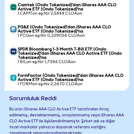
Camtek (Ondo Tokenized)'dan iShares AAA CLO
Active ETF (Ondo Tokenized)'na
1 CAMTon eşittir 2,5848 CLOAon
PG&E (Ondo Tokenized)'dan iShares AAA CLO
Active ETF (Ondo Tokenized)'na
1 PCGon eşittir 0,329036 CLOAon
SPDR Bloomberg 1-3 Month T-Bill ETF (Ondo
Tokenized)'dan iShares AAA CLO Active ETF (Ondo
Tokenized)'na
1 BILon eşittir 1,7396 CLOAon
FormFactor (Ondo Tokenized)'dan iShares AAA CLO
Active ETF (Ondo Tokenized)'na
1 FORMon eşittir 2,2670 CLOAon
Sorumluluk Reddi
Bu ürün iShares AAA CLO Active ETF tarafından ihraç
edilmemiş, desteklenmemiş, onaylanmamış veya iShares AAA
CLO Active ETF ile ilişkilendirilmemiştir. Şirket adı ve diğer
ticari markalar yalnızca dayanak referans varlığını
tanımlamak amacıyla kullanılmaktadır.