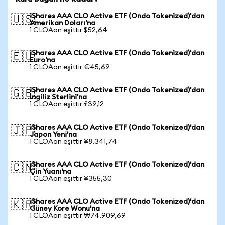
iShares AAA CLO Active ETF (Ondo Tokenized)'dan
🇺🇸
Amerikan Doları'na
1 CLOAon eşittir $52,64
iShares AAA CLO Active ETF (Ondo Tokenized)'dan
🇪🇺
Euro'na
1 CLOAon eşittir €45,69
iShares AAA CLO Active ETF (Ondo Tokenized)'dan
🇬🇧
İngiliz Sterlini'na
1 CLOAon eşittir £39,12
iShares AAA CLO Active ETF (Ondo Tokenized)'dan
🇯🇵
Japon Yeni'na
1 CLOAon eşittir ¥8.341,74
iShares AAA CLO Active ETF (Ondo Tokenized)'dan
🇨🇳
Çin Yuanı'na
1 CLOAon eşittir ¥355,30
iShares AAA CLO Active ETF (Ondo Tokenized)'dan
🇰🇷
Güney Kore Wonu'na
1 CLOAon eşittir ₩74.909,69