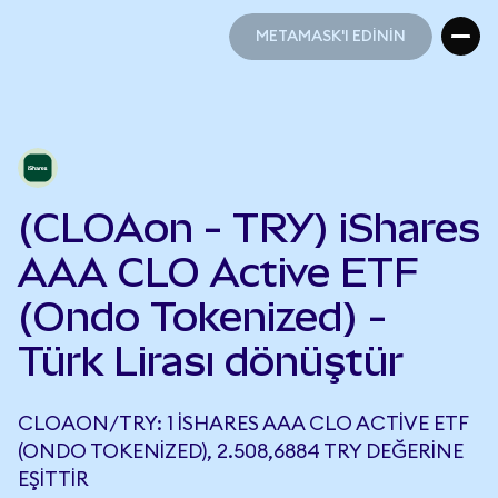
METAMASK'I EDİNİN
METAMASK'I EDİNİN
(CLOAon - TRY) iShares
AAA CLO Active ETF
(Ondo Tokenized) -
Türk Lirası dönüştür
CLOAON/TRY: 1 ISHARES AAA CLO ACTIVE ETF
(ONDO TOKENIZED), 2.508,6884 TRY DEĞERINE
EŞITTIR