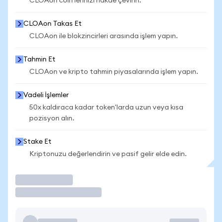
CLOAon coin'lerinizi nakde çevirin.
CLOAon Takas Et
CLOAon ile blokzincirleri arasında işlem yapın.
Tahmin Et
CLOAon ve kripto tahmin piyasalarında işlem yapın.
Vadeli İşlemler
50x kaldıraca kadar token'larda uzun veya kısa
pozisyon alın.
Stake Et
Kriptonuzu değerlendirin ve pasif gelir elde edin.
İşlem Yap