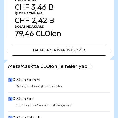
PIYASA DEĞERI
CHF 3,46 B
İŞLEM HACMI
(24S)
CHF 2,42 B
DOLAŞIMDAKI ARZ
79,46
CLOIon
DAHA FAZLA İSTATİSTİK GÖR
DAHA FAZLA İSTATİSTİK GÖR
MetaMask'ta CLOIon ile neler yapılır
CLOIon Satın Al
Birkaç dokunuşla satın alın.
CLOIon Sat
CLOIon coin'lerinizi nakde çevirin.
CLOIon Takas Et