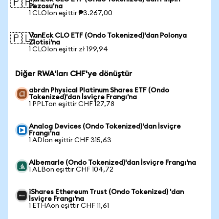
🇵🇭
Pezosu'na
1 CLOIon eşittir ₱3.267,00
VanEck CLO ETF (Ondo Tokenized)'dan Polonya
🇵🇱
Zlotisi'na
1 CLOIon eşittir zł 199,94
Diğer RWA'ları CHF'ye dönüştür
abrdn Physical Platinum Shares ETF (Ondo
Tokenized)'dan İsviçre Frangı'na
1 PPLTon eşittir CHF 127,78
Analog Devices (Ondo Tokenized)'dan İsviçre
Frangı'na
1 ADIon eşittir CHF 315,63
Albemarle (Ondo Tokenized)'dan İsviçre Frangı'na
1 ALBon eşittir CHF 104,72
iShares Ethereum Trust (Ondo Tokenized) 'dan
İsviçre Frangı'na
1 ETHAon eşittir CHF 11,61