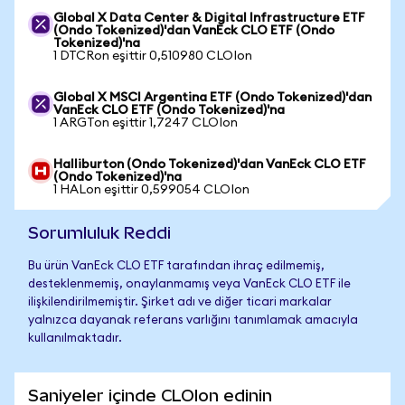
Global X Data Center & Digital Infrastructure ETF
(Ondo Tokenized)'dan VanEck CLO ETF (Ondo
Tokenized)'na
1 DTCRon eşittir 0,510980 CLOIon
Global X MSCI Argentina ETF (Ondo Tokenized)'dan
VanEck CLO ETF (Ondo Tokenized)'na
1 ARGTon eşittir 1,7247 CLOIon
Halliburton (Ondo Tokenized)'dan VanEck CLO ETF
(Ondo Tokenized)'na
1 HALon eşittir 0,599054 CLOIon
Sorumluluk Reddi
Bu ürün VanEck CLO ETF tarafından ihraç edilmemiş,
desteklenmemiş, onaylanmamış veya VanEck CLO ETF ile
ilişkilendirilmemiştir. Şirket adı ve diğer ticari markalar
yalnızca dayanak referans varlığını tanımlamak amacıyla
kullanılmaktadır.
Saniyeler içinde CLOIon edinin