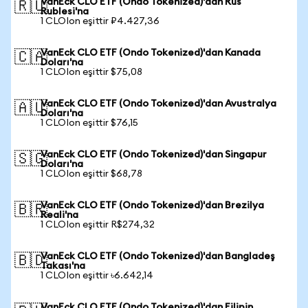
VanEck CLO ETF (Ondo Tokenized)'dan Rus
🇷🇺
Rublesi'na
1 CLOIon eşittir ₽4.427,36
VanEck CLO ETF (Ondo Tokenized)'dan Kanada
🇨🇦
Doları'na
1 CLOIon eşittir $75,08
VanEck CLO ETF (Ondo Tokenized)'dan Avustralya
🇦🇺
Doları'na
1 CLOIon eşittir $76,15
VanEck CLO ETF (Ondo Tokenized)'dan Singapur
🇸🇬
Doları'na
1 CLOIon eşittir $68,78
VanEck CLO ETF (Ondo Tokenized)'dan Brezilya
🇧🇷
Reali'na
1 CLOIon eşittir R$274,32
VanEck CLO ETF (Ondo Tokenized)'dan Bangladeş
🇧🇩
Takası'na
1 CLOIon eşittir ৳6.642,14
VanEck CLO ETF (Ondo Tokenized)'dan Filipin