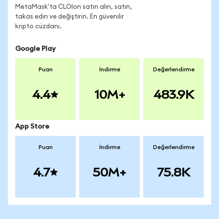
MetaMask'ta CLOIon satın alın, satın,
takas edin ve değiştirin. En güvenilir
kripto cüzdanı.
Google Play
Puan
İndirme
Değerlendirme
4.4
10M+
483.9K
App Store
Puan
İndirme
Değerlendirme
4.7
50M+
75.8K