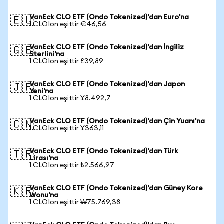
VanEck CLO ETF (Ondo Tokenized)'dan Euro'na
🇪🇺
1 CLOIon eşittir €46,56
VanEck CLO ETF (Ondo Tokenized)'dan İngiliz
🇬🇧
Sterlini'na
1 CLOIon eşittir £39,89
VanEck CLO ETF (Ondo Tokenized)'dan Japon
🇯🇵
Yeni'na
1 CLOIon eşittir ¥8.492,7
VanEck CLO ETF (Ondo Tokenized)'dan Çin Yuanı'na
🇨🇳
1 CLOIon eşittir ¥363,11
VanEck CLO ETF (Ondo Tokenized)'dan Türk
🇹🇷
Lirası'na
1 CLOIon eşittir ₺2.566,97
VanEck CLO ETF (Ondo Tokenized)'dan Güney Kore
🇰🇷
Wonu'na
1 CLOIon eşittir ₩75.769,38