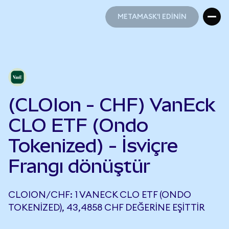
METAMASK'I EDİNİN
METAMASK'I EDİNİN
(CLOIon - CHF) VanEck
CLO ETF (Ondo
Tokenized) - İsviçre
Frangı dönüştür
CLOION/CHF: 1 VANECK CLO ETF (ONDO
TOKENIZED), 43,4858 CHF DEĞERINE EŞITTIR