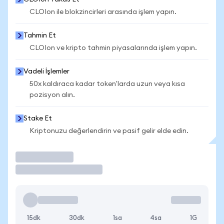
CLOIon ile blokzincirleri arasında işlem yapın.
Tahmin Et
CLOIon ve kripto tahmin piyasalarında işlem yapın.
Vadeli İşlemler
50x kaldıraca kadar token'larda uzun veya kısa
pozisyon alın.
Stake Et
Kriptonuzu değerlendirin ve pasif gelir elde edin.
İşlem Yap
15dk
30dk
1sa
4sa
1G