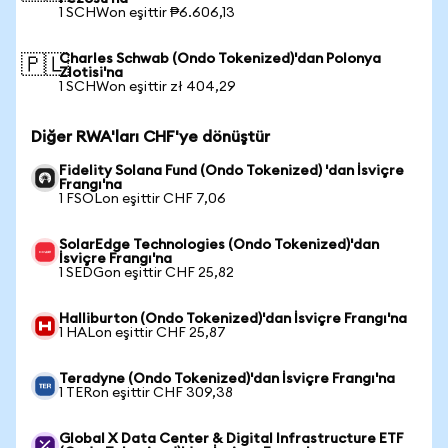
1 SCHWon eşittir ₱6.606,13
Charles Schwab (Ondo Tokenized)'dan Polonya
🇵🇱
Zlotisi'na
1 SCHWon eşittir zł 404,29
Diğer RWA'ları CHF'ye dönüştür
Fidelity Solana Fund (Ondo Tokenized) 'dan İsviçre
Frangı'na
1 FSOLon eşittir CHF 7,06
SolarEdge Technologies (Ondo Tokenized)'dan
İsviçre Frangı'na
1 SEDGon eşittir CHF 25,82
Halliburton (Ondo Tokenized)'dan İsviçre Frangı'na
1 HALon eşittir CHF 25,87
Teradyne (Ondo Tokenized)'dan İsviçre Frangı'na
1 TERon eşittir CHF 309,38
Global X Data Center & Digital Infrastructure ETF