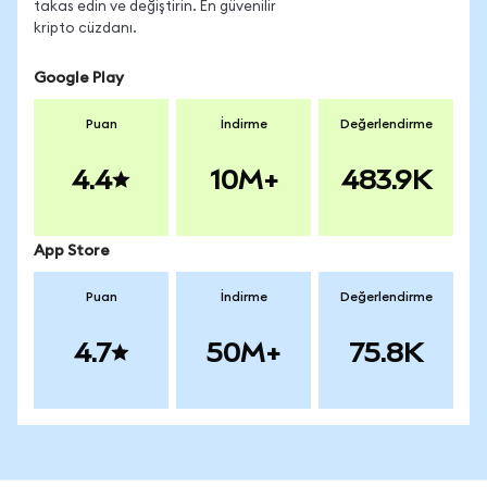
takas edin ve değiştirin. En güvenilir
kripto cüzdanı.
Google Play
Puan
İndirme
Değerlendirme
4.4
10M+
483.9K
App Store
Puan
İndirme
Değerlendirme
4.7
50M+
75.8K