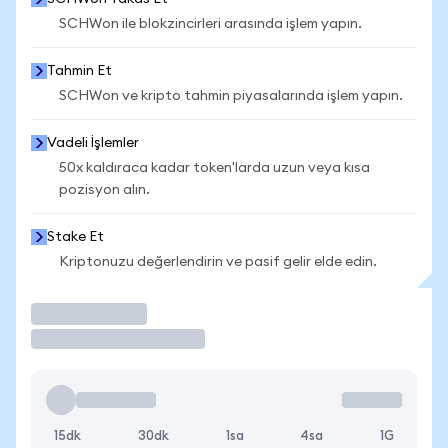
SCHWon ile blokzincirleri arasında işlem yapın.
Tahmin Et
SCHWon ve kripto tahmin piyasalarında işlem yapın.
Vadeli İşlemler
50x kaldıraca kadar token'larda uzun veya kısa
pozisyon alın.
Stake Et
Kriptonuzu değerlendirin ve pasif gelir elde edin.
İşlem Yap
15dk
30dk
1sa
4sa
1G