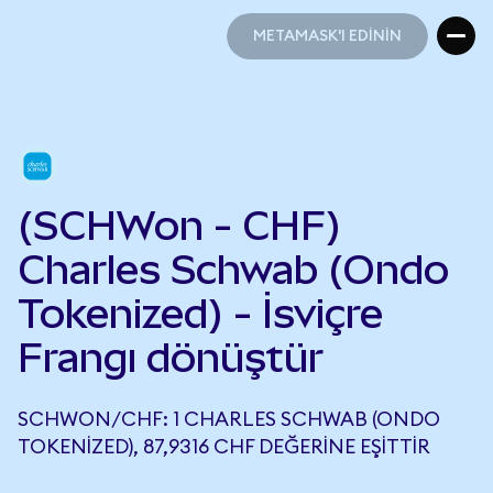
METAMASK'I EDİNİN
METAMASK'I EDİNİN
(SCHWon - CHF)
Charles Schwab (Ondo
Tokenized) - İsviçre
Frangı dönüştür
SCHWON/CHF: 1 CHARLES SCHWAB (ONDO
TOKENIZED), 87,9316 CHF DEĞERINE EŞITTIR