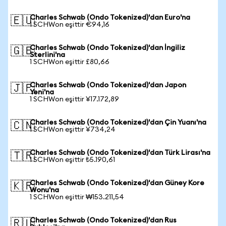
Charles Schwab (Ondo Tokenized)'dan Euro'na
🇪🇺
1 SCHWon eşittir €94,16
Charles Schwab (Ondo Tokenized)'dan İngiliz
🇬🇧
Sterlini'na
1 SCHWon eşittir £80,66
Charles Schwab (Ondo Tokenized)'dan Japon
🇯🇵
Yeni'na
1 SCHWon eşittir ¥17.172,89
Charles Schwab (Ondo Tokenized)'dan Çin Yuanı'na
🇨🇳
1 SCHWon eşittir ¥734,24
Charles Schwab (Ondo Tokenized)'dan Türk Lirası'na
🇹🇷
1 SCHWon eşittir ₺5.190,61
Charles Schwab (Ondo Tokenized)'dan Güney Kore
🇰🇷
Wonu'na
1 SCHWon eşittir ₩153.211,54
Charles Schwab (Ondo Tokenized)'dan Rus
🇷🇺