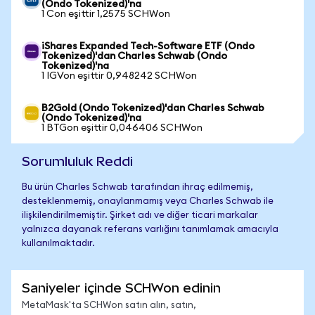
(Ondo Tokenized)'na
1 Con eşittir 1,2575 SCHWon
iShares Expanded Tech-Software ETF (Ondo
Tokenized)'dan Charles Schwab (Ondo
Tokenized)'na
1 IGVon eşittir 0,948242 SCHWon
B2Gold (Ondo Tokenized)'dan Charles Schwab
(Ondo Tokenized)'na
1 BTGon eşittir 0,046406 SCHWon
Sorumluluk Reddi
Bu ürün Charles Schwab tarafından ihraç edilmemiş,
desteklenmemiş, onaylanmamış veya Charles Schwab ile
ilişkilendirilmemiştir. Şirket adı ve diğer ticari markalar
yalnızca dayanak referans varlığını tanımlamak amacıyla
kullanılmaktadır.
Saniyeler içinde SCHWon edinin
MetaMask'ta SCHWon satın alın, satın,