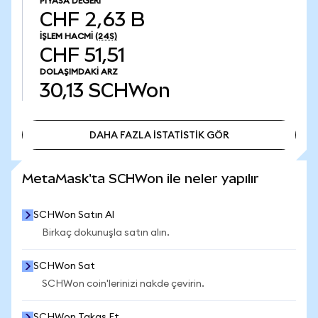
PIYASA DEĞERI
CHF 2,63 B
İŞLEM HACMI
(24S)
CHF 51,51
DOLAŞIMDAKI ARZ
30,13
SCHWon
DAHA FAZLA İSTATİSTİK GÖR
DAHA FAZLA İSTATİSTİK GÖR
MetaMask'ta SCHWon ile neler yapılır
SCHWon Satın Al
Birkaç dokunuşla satın alın.
SCHWon Sat
SCHWon coin'lerinizi nakde çevirin.
SCHWon Takas Et